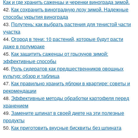
Как и где хранить саженцы и черенки винограда зимой.
42.
Как сохранить виноградную лозу зимой. Надежные
способы укрытия винограда
43.
Полутень: как выбрать растения для тенистой части
участка
44.
Огород в тени: 10 растений, которые будут расти
даже в полумраке
45.
Как защитить саженцы от грызунов зимой:
эффективные способы
46.
Роль сидератов как предшественников овощных
культур: обзор и таблица
47.
Как правильно хранить яблоки в квартире: советы и
рекомендации
48.
Эффективные методы обработки картофеля перед
хранением
49.
Замените шпинат в своей диете на эти полезные
продукты
50.
Как приготовить вкусные бисквиты без шпината