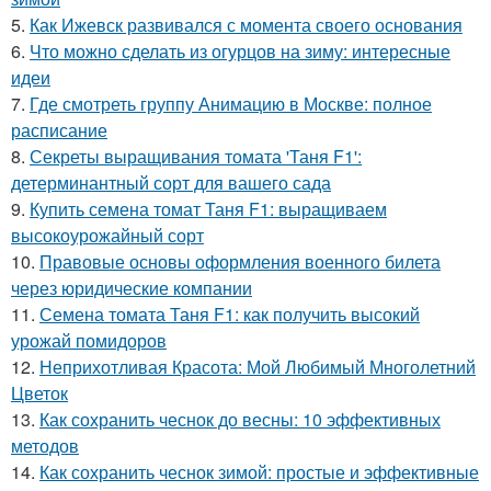
5.
Как Ижевск развивался с момента своего основания
6.
Что можно сделать из огурцов на зиму: интересные
идеи
7.
Где смотреть группу Анимацию в Москве: полное
расписание
8.
Секреты выращивания томата 'Таня F1':
детерминантный сорт для вашего сада
9.
Купить семена томат Таня F1: выращиваем
высокоурожайный сорт
10.
Правовые основы оформления военного билета
через юридические компании
11.
Семена томата Таня F1: как получить высокий
урожай помидоров
12.
Неприхотливая Красота: Мой Любимый Многолетний
Цветок
13.
Как сохранить чеснок до весны: 10 эффективных
методов
14.
Как сохранить чеснок зимой: простые и эффективные