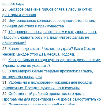
вашего сада
25.
Быстрое развитие грибов опята в лесу за сутки:
факторы и условия
26.
Внутрипольные конвекторы водяного отопления:
принцип действия и преимущества
27.
10 проверенных вариантов чем и как укрыть розы.
Надо ли укрывать розы на зиму или это делать не
обязательно?
28.
Зачем надо сосать Чеснок по утрам? Как я Сосал
Чеснок Каждое Утро Два месяца Подряд.
29.
Как правильно и когда нужно укрывать розы на зиму.
Укрывать или не укрывать?
30.
В помидорах белые твердые прожилки: загадка,
которую мы разгадали
31.
Удобны ли в пользовании корзинки для посадки
луковичных. Посадка луковичных в корзины
32.
Собственный рабочий проект жилого дома.
Программы для проектирования домов самостоятельно
33.
Пекинская капуста с курицей и грибами