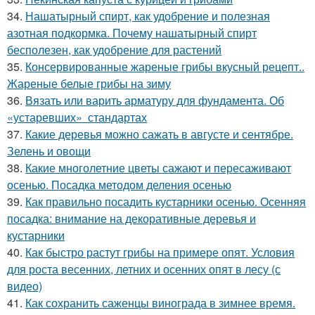
34.
Нашатырный спирт, как удобрение и полезная
азотная подкормка. Почему нашатырный спирт
бесполезен, как удобрение для растений
35.
Консервированные жареные грибы вкусный рецепт..
Жареные белые грибы на зиму
36.
Вязать или варить арматуру для фундамента. Об
«устаревших» стандартах
37.
Какие деревья можно сажать в августе и сентябре.
Зелень и овощи
38.
Какие многолетние цветы сажают и пересаживают
осенью. Посадка методом деления осенью
39.
Как правильно посадить кустарники осенью. Осенняя
посадка: внимание на декоративные деревья и
кустарники
40.
Как быстро растут грибы на примере опят. Условия
для роста весенних, летних и осенних опят в лесу (с
видео)
41.
Как сохранить саженцы винограда в зимнее время.