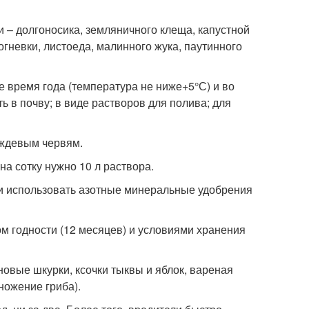
и – долгоносика, земляничного клеща, капустной
огневки, листоеда, малинного жука, паутинного
 время года (температура не ниже+5°С) и во
ь в почву; в виде растворов для полива; для
ождевым червям.
на сотку нужно 10 л раствора.
сли использовать азотные минеральные удобрения
м годности (12 месяцев) и условиями хранения
новые шкурки, ксочки тыквы и яблок, вареная
ножение гриба).