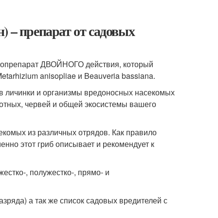
) – препарат от садовых
биопрепарат ДВОЙНОГО действия, который
tarhizium anisopliae и Beauveria bassiana.
 в личинки и организмы вредоносных насекомых
вотных, червей и общей экосистемы вашего
секомых из различных отрядов. Как правило
енно этот гриб описывает и рекомендует к
жестко-, полужестко-, прямо- и
зряда) а так же список садовых вредителей с