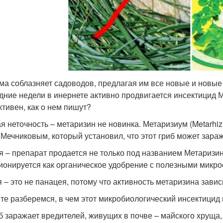
ма соблазняет садоводов, предлагая им все новые и новые
дние недели в инернете активно продвигается инсектицид М
тивен, как о нем пишут?
я неточность – метаризин не новинка. Метаризиум (Metarhiz
 Мечниковым, который установил, что этот гриб может зара
я – препарат продается не только под названием Метаризи
ионируется как органическое удобрение с полезными микр
я – это не панацея, потому что активность метаризина завис
те разберемся, в чем этот микробиологический инсектицид
иб заражает вредителей, живущих в почве – майского хруща