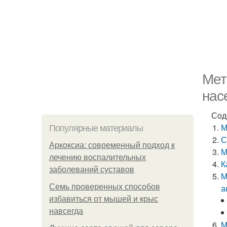
Мет
нас
Сод
М
Популярные материалы
С
Аркоксиа: современный подход к
М
лечению воспалительных
К
заболеваний суставов
М
Семь проверенных способов
а
избавиться от мышей и крыс
навсегда
М