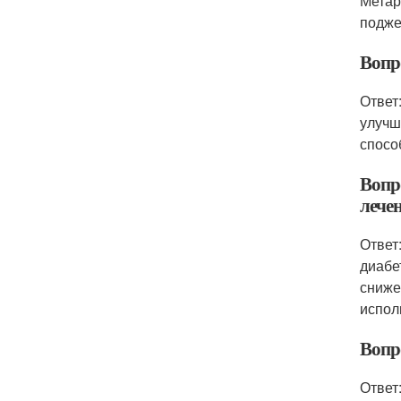
Метар
подже
Вопр
Ответ
улучш
спосо
Вопр
лечен
Ответ
диабе
сниже
испол
Вопр
Ответ