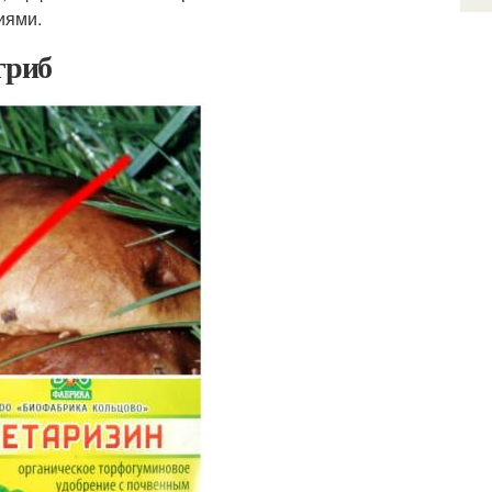
иями.
гриб