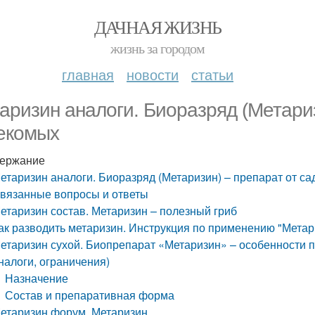
ДАЧНАЯ ЖИЗНЬ
жизнь за городом
главная
новости
статьи
аризин аналоги. Биоразряд (Метариз
екомых
ержание
етаризин аналоги. Биоразряд (Метаризин) – препарат от с
вязанные вопросы и ответы
етаризин состав. Метаризин – полезный гриб
ак разводить метаризин. Инструкция по применению "Метар
етаризин сухой. Биопрепарат «Метаризин» – особенности п
налоги, ограничения)
Назначение
Состав и препаративная форма
етаризин форум. Метаризин