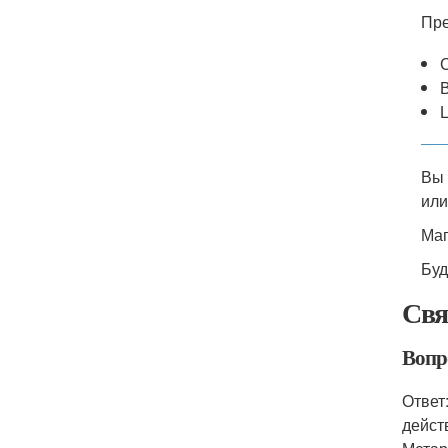
Пре
Вы 
или
Маг
Буд
Свя
Вопр
Ответ
дейст