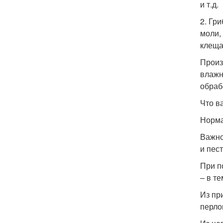
и т.д.
2. Гр
моли,
клеща 
Произ
влажн
обраб
Что в
Норма
Важно
и пес
При п
– в т
Из пр
перло