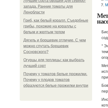
Лучшие сорта овощей для северо-
М
запада. Ранние томаты для
Ленобласти
Мет
нас
Гриб, как белый коралл. Съедобные
грибы, похожие на кораллы с
Био
белым и желтым телом
сод
Дягиль и борщевик отличие. С чем
* Э
можно спутать борщевик
тем
Сосновского?
ого
Огурцы для теплицы: как выбрать
Мет
лучший сорт
исп
Почему у томатов белые прожилки.
при
Почему у плодов томатов
Бов
образуются белые прожилки внутри
пер
Инс
кот