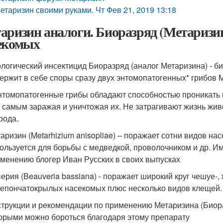
етаризин своими руками. Чт Фев 21, 2019 13:18
аризин аналоги. Биоразряд (Метаризин
екомых
логический инсектицид Биоразряд (аналог Метаризина) - 
ержит в себе споры сразу двух энтомопатогенных* грибов Me
нтомопатогенные грибы обладают способностью проникать
 самым заражая и уничтожая их. Не затрагивают жизнь жи
рода.
аризин (Metarhizium anisopliae) – поражает сотни видов на
ользуется для борьбы с медведкой, проволочником и др. Им
менению блогер Иван Русских в своих выпусках
ерия (Beauveria bassiana) - поражает широкий круг чешуе-, 
епончатокрылых насекомых плюс несколько видов клещей.
трукции и рекомендации по применению Метаризина (Биора
орыми можно бороться благодаря этому препарату