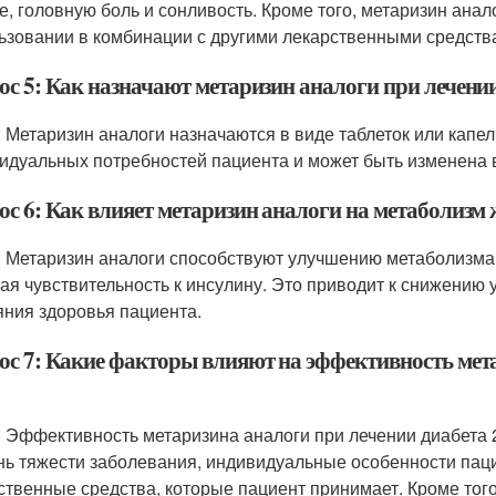
е, головную боль и сонливость. Кроме того, метаризин ана
ьзовании в комбинации с другими лекарственными средства
ос 5: Как назначают метаризин аналоги при лечении
: Метаризин аналоги назначаются в виде таблеток или капел
идуальных потребностей пациента и может быть изменена в
ос 6: Как влияет метаризин аналоги на метаболизм
: Метаризин аналоги способствуют улучшению метаболизма
ая чувствительность к инсулину. Это приводит к снижению
яния здоровья пациента.
ос 7: Какие факторы влияют на эффективность мета
: Эффективность метаризина аналоги при лечении диабета 2
нь тяжести заболевания, индивидуальные особенности пац
ственные средства, которые пациент принимает. Кроме тог