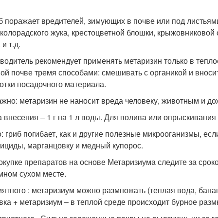
иб поражает вредителей, зимующих в почве или под листьям
 колорадского жука, крестоцветной блошки, крыжовниковой 
и т.д.
водитель рекомендует применять метаризин только в теплое
ой почве тремя способами: смешивать с органикой и вносит
отки посадочного материала.
ажно: метаризин не наносит вреда человеку, животным и д
 внесения – 1 г на 1 л воды. Для полива или опрыскивания 
: гриб погибает, как и другие полезные микрооганизмы, е
тициды, марганцовку и медный купорос.
окупке препаратов на основе Метаризиума следите за сроко
емном сухом месте.
иятного : метаризиум можно размножать (теплая вода, бана
вка + метаризиум – в теплой среде происходит бурное разм