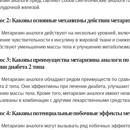
изин аналоги представляют собой синтетические аналоги 
лудочной железой.
ос 2: Каковы основные механизмы действия метари
: Метаризин аналоги действуют на несколько уровней, вклю
ение чувствительности к инсулину в жировой ткани и сниже
бствуют уменьшению массы тела и улучшению метаболизма
ос 3: Каковы преимущества метаризина аналоги по 
ия диабета 2 типа
: Метаризин аналоги обладают рядом преимуществ по срав
та 2 типа. Они эффективны при лечении диабета, улучшают 
нию массы тела. Кроме того, метаризин аналоги имеют низк
ьзованы в комбинации с другими лекарственными средства
ос 4: Каковы потенциальные побочные эффекты ме
: Метаризин аналоги могут вызывать ряд побочных эффектов