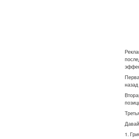
Рекла
после
эффек
Перва
назад
Втора
позиц
Треть
Давай
1. Гр