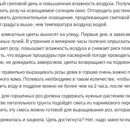
ый световой день и повышенная влажность воздуха. Получ
вить розу на освещаемое солнцем окно. Отгородить растени
овить дополнительное освещение, продлевающее световой 
-3 градуса выше, чем температура воздуха) водой.
 комнатные цветы выносят на улицу. Первые дни, в зависим
чных лучей. В утренние и вечерние часы полезно опрыскат
ают розу, повышают влажность воздуха и снижает риск по
ть, что водные процедуры при пасмурной погоде проводить 
ю, не дожидаясь заморозков, цветы возвращают на подокон
 правильно выращивать розы дома в горшке очень важно 
ного кома. Поливать необходимо в таком количестве, чтобы
ить воду в поддоне можно не более чем на 2 часа, после че
 для горшечных роз должна содержать нужные растению п
тве питательного грунта подойдет смесь из парникового пер
ить эту смесь можно готовой для выращивания роз, котора
прижилась и зацвела. Цель достигнута? Нет, надо завести еще