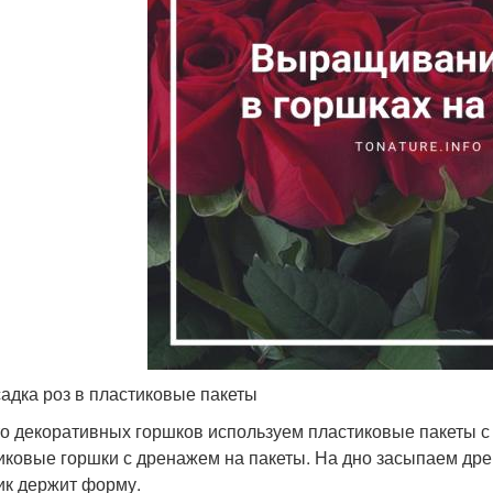
адка роз в пластиковые пакеты
о декоративных горшков используем пластиковые пакеты с
иковые горшки с дренажем на пакеты. На дно засыпаем др
ик держит форму.