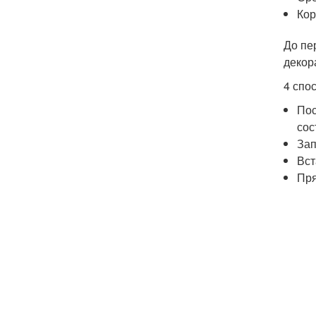
Кор
До пе
декор
4 спо
Пос
сос
Зап
Вст
Пря