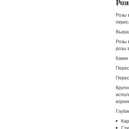
Роз
Розы 
перес
Выращ
Розы 
розы 
Какие
Перес
Перес
Крупн
испол
корне
Глуби
Кар
Сре