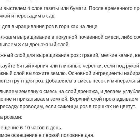
и выстелем 4 слоя газеты или бумаги. После временного 
чкой и пересадим в сад.
 для выращивания роз в горшках на лице
лжаем выращивание в покупной почвенной смеси, либо соб
дываем 3 см дренажный слой.
жный слой для выращивания роз : гравий, мелкие камни, в
ьзуйте битый кирпич или глиняные черепки, если под рукой
жный слой выложите землю. Основной ингредиенты набирае
ются грунт для роз. Добавляем в смесь песок и минеральн
дываем земляную смесь на слой дренажа, и делаем углубл
ление и прикапываем землей. Верхний слой прокладываем
ересадку проводим, если саженцы роз в горшках не цветут.
за розами:
ещение 6-10 часов в день.
мое освещение в первой половине дня.