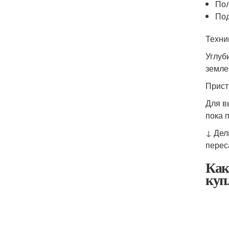
Пол
Под
Техни
Углуб
земле
Прист
Для в
пока 
↓ Дел
перес
Как
куп