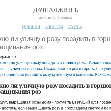
ДАЧНАЯ ЖИЗНЬ
жизнь за городом
главная
новости
статьи
но ли уличную розу посадить в гор
ащивания роз
ержание
ожно ли уличную розу посадить в горшок дома. Условия д
озы в уличных вазонах. Выращивание роз в горшках на ули
ак правильно посадить розу купленную в магазине. Как саж
но ли уличную розу посадить в горшок
ащивания роз
ждут, выращивая розы дома - получить цветущий куст поздн
 достичь, если выращивать розу в прохладном светлом пом