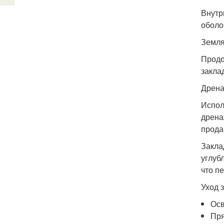
Внутр
оболо
Земля
Продо
закла
Дрена
Испол
дрена
прода
Закла
углуб
что п
Уход 
Осв
Пря