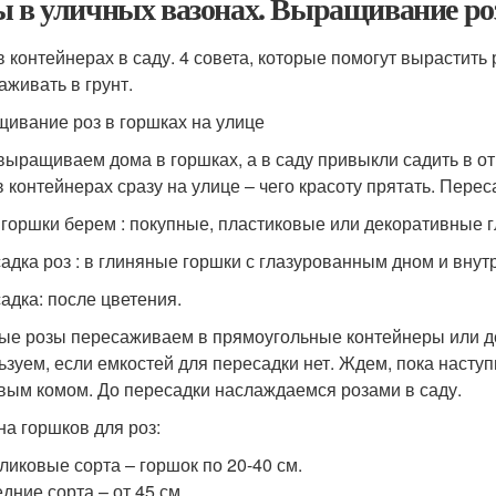
ы в уличных вазонах. Выращивание роз
в контейнерах в саду. 4 совета, которые помогут вырастить 
аживать в грунт.
ивание роз в горшках на улице
выращиваем дома в горшках, а в саду привыкли садить в от
в контейнерах сразу на улице – чего красоту прятать. Пере
 горшки берем : покупные, пластиковые или декоративные 
адка роз : в глиняные горшки с глазурованным дном и внут
адка: после цветения.
ые розы пересаживаем в прямоугольные контейнеры или д
ьзуем, если емкостей для пересадки нет. Ждем, пока насту
вым комом. До пересадки наслаждаемся розами в саду.
на горшков для роз:
ликовые сорта – горшок по 20-40 см.
дние сорта – от 45 см.