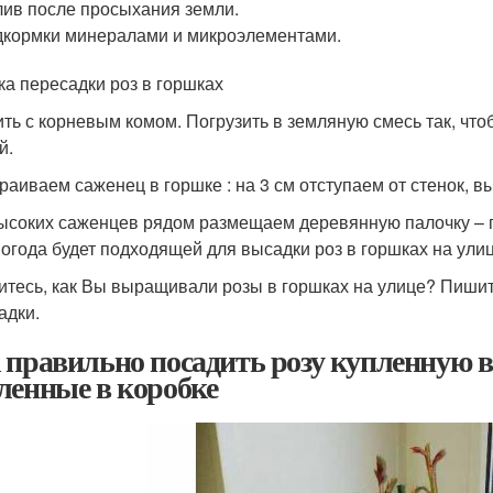
ив после просыхания земли.
кормки минералами и микроэлементами.
ка пересадки роз в горшках
ить с корневым комом. Погрузить в земляную смесь так, чт
й.
раиваем саженец в горшке : на 3 см отступаем от стенок, в
ысоких саженцев рядом размещаем деревянную палочку – по
погода будет подходящей для высадки роз в горшках на улиц
итесь, как Вы выращивали розы в горшках на улице? Пишите
адки.
 правильно посадить розу купленную в 
ленные в коробке