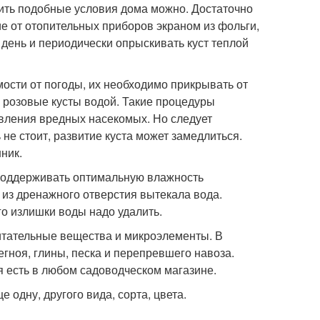
ить подобные условия дома можно. Достаточно
е от отопительных приборов экраном из фольги,
день и периодически опрыскивать куст теплой
ости от погоды, их необходимо прикрывать от
ь розовые кусты водой. Такие процедуры
явления вредных насекомых. Но следует
не стоит, развитие куста может замедлиться.
ник.
поддерживать оптимальную влажность
 из дренажного отверстия вытекала вода.
го излишки воды надо удалить.
итательные вещества и микроэлементы. В
егноя, глины, песка и перепревшего навоза.
я есть в любом садоводческом магазине.
 одну, другого вида, сорта, цвета.