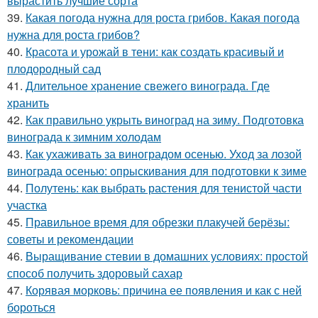
вырастить лучшие сорта
39.
Какая погода нужна для роста грибов. Какая погода
нужна для роста грибов?
40.
Красота и урожай в тени: как создать красивый и
плодородный сад
41.
Длительное хранение свежего винограда. Где
хранить
42.
Как правильно укрыть виноград на зиму. Подготовка
винограда к зимним холодам
43.
Как ухаживать за виноградом осенью. Уход за лозой
винограда осенью: опрыскивания для подготовки к зиме
44.
Полутень: как выбрать растения для тенистой части
участка
45.
Правильное время для обрезки плакучей берёзы:
советы и рекомендации
46.
Выращивание стевии в домашних условиях: простой
способ получить здоровый сахар
47.
Корявая морковь: причина ее появления и как с ней
бороться