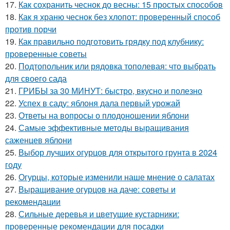
17.
Как сохранить чеснок до весны: 15 простых способов
18.
Как я храню чеснок без хлопот: проверенный способ
против порчи
19.
Как правильно подготовить грядку под клубнику:
проверенные советы
20.
Подтопольник или рядовка тополевая: что выбрать
для своего сада
21.
ГРИБЫ за 30 МИНУТ: быстро, вкусно и полезно
22.
Успех в саду: яблоня дала первый урожай
23.
Ответы на вопросы о плодоношении яблони
24.
Самые эффективные методы выращивания
саженцев яблони
25.
Выбор лучших огурцов для открытого грунта в 2024
году
26.
Огурцы, которые изменили наше мнение о салатах
27.
Выращивание огурцов на даче: советы и
рекомендации
28.
Сильные деревья и цветущие кустарники:
проверенные рекомендации для посадки