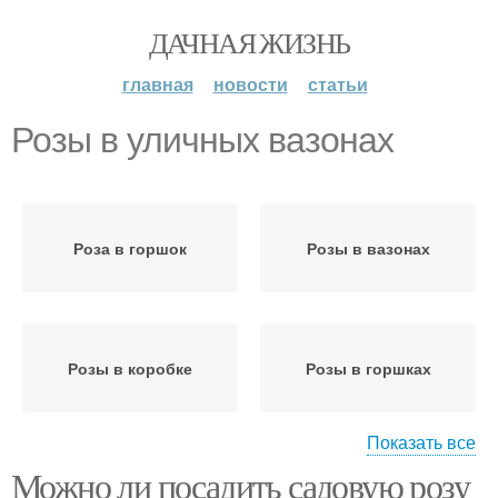
ДАЧНАЯ ЖИЗНЬ
главная
новости
статьи
Розы в уличных вазонах
Роза в горшок
Розы в вазонах
Розы в коробке
Розы в горшках
Показать все
Можно ли посадить садовую розу
Миниатюрные розы
Розы в открытый грунт