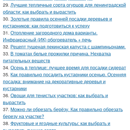
29.
Лучшие тепличные сорта огурцов для ленинградской
области: как выбрать и вырастить
30.
Золотые правила осенней посадки деревьев и
кустарников: как подготовиться к успеху
31.
Отопление загородного дома варианты.
Инфракрасный (ИК) обогреватель + печь
32.
Рецепт тушеная пекинская капуста с шампиньонами.
33.
В томатах белые прожилки причина. Нехватка
питательных веществ
34.
Осень в теплице: лучшее время для посадки сидерат
35.
Как правильно посадить кустарники осенью. Осенняя
посадка: внимание на декоративные деревья и
кустарники
36.
Овощи для тенистых участков: как выбрать и
вырастить
37.
Можно ли обрезать берёзу. Как правильно обрезать
березу на участке?
38.
Фруктовые и ягодные культуры: как выбрать и