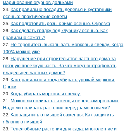
маринования огурцов дольками
24.
Как правильно посадить деревья и кустарники
осенью: практические советы
25.
Как подготовить розы к зиме осенью. Обрезка
26.
Как сделать грядку под клубнику осенью. Как
правильно сажать?
27.
Не торопитесь выкапывать морковь и свёклу. Когда
100% можно уже
28.
Нарушение при строительстве частного дома за
грязную проезжую часть. За что могут оштрафовать
владельцев частных домов?
29.
Как правильно и когда убирать урожай моркови.
Сроки
30.
Когда убирать морковь и свеклу.
31.
Можно ли поливать саженцы перед заморозками.
Надо ли поливать растения перед заморозками?
32.
Как защитить от мышей саженцы. Как защитить
яблоню от мышей
33.
Тенелюбивые растения для сада: многолетние и