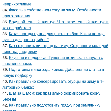
неприхотливые
34.
Фасоль в собственном соку на зиму. Особенности
приготовления
35.
Водяной теплый плинтус. Что такое теплый плинтус и
как он работает
36.
Какая погода нужна для роста грибов. Какая погода
нужна для роста грибов?
37.
Как сохранить виноград на зиму. Сохраняем молодой
виноград под зиму
38.
Вкусная и недорогая Тушеная пекинская капуста с
шампиньонами.
39.
Подготовка винограда к зиме. Добавление статьи в
новую подборку
40.
Как правильно консервировать огурцы на зиму в 1-
литровых банках
41.
Шаг за шагом: как правильно формировать крону
березы
42.
Как правильно подготовить грядку под землянику
осенью