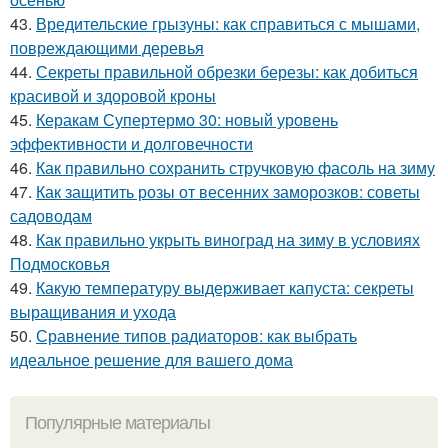
43.
Вредительские грызуны: как справиться с мышами,
повреждающими деревья
44.
Секреты правильной обрезки березы: как добиться
красивой и здоровой кроны
45.
Керакам Супертермо 30: новый уровень
эффективности и долговечности
46.
Как правильно сохранить стручковую фасоль на зиму
47.
Как защитить розы от весенних заморозков: советы
садоводам
48.
Как правильно укрыть виноград на зиму в условиях
Подмосковья
49.
Какую температуру выдерживает капуста: секреты
выращивания и ухода
50.
Сравнение типов радиаторов: как выбрать
идеальное решение для вашего дома
Популярные материалы