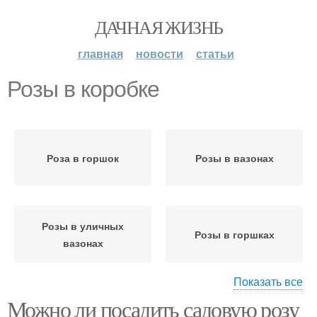
ДАЧНАЯ ЖИЗНЬ
главная
новости
статьи
Розы в коробке
Роза в горшок
Розы в вазонах
Розы в уличных
Розы в горшках
вазонах
Показать все
Можно ли посадить садовую розу
Миниатюрные розы
Розы в открытый грунт