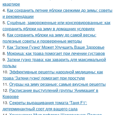
квартире
4.
Как сохранить летние яблоки свежими до зимы: советы
и рекомендации
5.
Сушёные, замороженные или консервированные: как
сохранить яблоки на зиму в домашних условиях
6.
Как сохранить яблоки на зиму до самой весны:
полезные советы и проверенные методы
7.
Как 'Заткни Гузно' Может Улучшить Ваше Здоровье
8.
Мокрица: как трава помогает при лечении суставов
9.
Заткни гузно трава: как заварить для максимальной
пользы
10.
Эффективные рецепты народной медицины: как
трава 'Заткни гузно' помогает при простуде
11.
Огурцы на зиму резаные: самые вкусные рецепты
12.
Расписание выступлений группы 'Анимация' в
Коврове
13.
Секреты выращивания томата 'Таня F1':
детерминантный сорт для вашего сада
14.
Хризантема Мультифлора Шаровидная: Полное