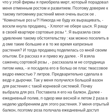
что у этой фирмы я приобрела мирт, который порадовал
меня отменным ростом и развитием. Поэтому доверие к
такому питомнику растений меня очень высок ое .
"Комнатные роз ы?! Никогда не буду их выращивать, -
воскли кнула продавец, - Хлопот не обере шься. Я ращу
в своей квартире сортовые розы ". Я выразила свое
удивление такому обстоятельству : как можно поселить в
д оме такие большие и в то же время капризные
растения? И тогда продавец поделилась со мной своим
опытом. Ее рассказ я и приво жу далее. - Я взяла
саженец сортовой розы , - рассказала м не сотрудница
питом ника, - и посадила его в больш ое плас тмассовое
ведро емкостью 7 литров. Предварительно сделала в
ведр е дырочки. Так у меня получился большой вазон
для растения с такой корневой системой. Почву
выбрала для роз. Поставила я его на балкон. Далее -
ежедневный полив, п одкор мки весной и летом 2 раза в
неделю удобрением для этого растения. У меня отрытый
балкон, поэтому роза получала ежедневный доступ