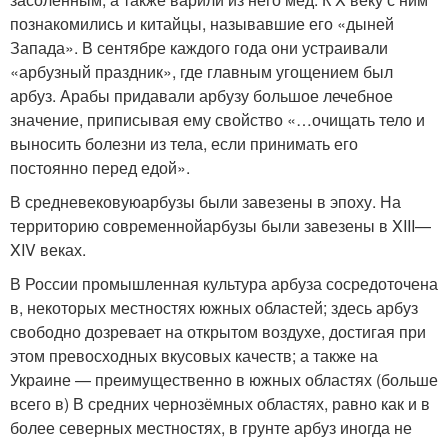
познакомились и китайцы, называвшие его «дыней
Запада». В сентябре каждого года они устраивали
«арбузный праздник», где главным угощением был
арбуз. Арабы придавали арбузу большое лечебное
значение, приписывая ему свойство «…очищать тело и
выносить болезни из тела, если принимать его
постоянно перед едой».
В средневековуюарбузы были завезены в эпоху. На
территорию современнойарбузы были завезены в XIII—
XIV веках.
В России промышленная культура арбуза сосредоточена
в, некоторых местностях южных областей; здесь арбуз
свободно дозревает на открытом воздухе, достигая при
этом превосходных вкусовых качеств; а также на
Украине — преимущественно в южных областях (больше
всего в) В средних чернозёмных областях, равно как и в
более северных местностях, в грунте арбуз иногда не