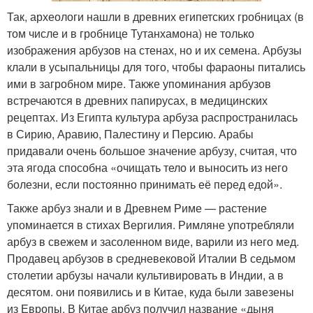
Так, археологи нашли в древних египетских гробницах (в
том числе и в гробнице Тутанхамона) не только
изображения арбузов на стенах, но и их семена. Арбузы
клали в усыпальницы для того, чтобы фараоны питались
ими в загробном мире. Также упоминания арбузов
встречаются в древних папирусах, в медицинских
рецептах. Из Египта культура арбуза распространилась
в Сирию, Аравию, Палестину и Персию. Арабы
придавали очень большое значение арбузу, считая, что
эта ягода способна «очищать тело и выносить из него
болезни, если постоянно принимать её перед едой».
Также арбуз знали и в Древнем Риме — растение
упоминается в стихах Вергилия. Римляне употребляли
арбуз в свежем и засоленном виде, варили из него мед.
Продавец арбузов в средневековой Италии В седьмом
столетии арбузы начали культивировать в Индии, а в
десятом. они появились и в Китае, куда были завезены
из Европы. В Китае арбуз получил название «дыня