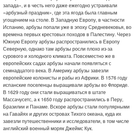
запада», и в честь него даже ежегодно устраивали
«арбузный праздник», где эта ягода была главным
угощением на столе. В Западную Европу, в частности
Испанию, арбузы попали уже в эпоху Средневековья, во
времена первых крестовых походов в Палестину. Через
Южную Европу арбузы распространились в Европу
Северную, однако там арбузы росли плохо из-за
сурового и холодного климата. Повсеместно же в
европейских садах арбузы начали появляться с
семнадцатого века. В Америку арбузы завезли
европейские колонисты и рабы из Африки. В 1576 году
испанские поселенцы выращивали арбузы во Флориде.
В 1629 году они стали выращиваться в штате
Массачусетс, а к 1650 году распространились в Перу,
Бразилии и Панаме. Вскоре арбузы стали популярными
на Гавайях и других островах Тихого океана, куда их
завезли путешественники и исследователи, в том числе
английский военный моряк Джеймс Кук.