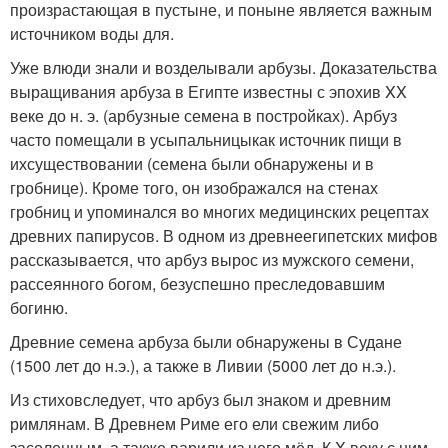
произрастающая в пустыне, и поныне является важным
источником воды для.
Уже влюди знали и возделывали арбузы. Доказательства
выращивания арбуза в Египте известны с эпохив XX
веке до н. э. (арбузные семена в постройках). Арбуз
часто помещали в усыпальницыкак источник пищи в
ихсуществовании (семена были обнаружены и в
гробнице). Кроме того, он изображался на стенах
гробниц и упоминался во многих медицинских рецептах
древних папирусов. В одном из древнеегипетских мифов
рассказывается, что арбуз вырос из мужского семени,
рассеянного богом, безуспешно преследовавшим
богиню.
Древние семена арбуза были обнаружены в Судане
(1500 лет до н.э.), а также в Ливии (5000 лет до н.э.).
Из стиховследует, что арбуз был знаком и древним
римлянам. В Древнем Риме его ели свежим либо
засоленным, а также варили из него мёд. К X веку с ним