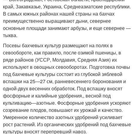
край, Закавказье, Украина, Среднеазиатские республики.
В самых южных районах нашей страны на бахчах
преимущественно выращивают дыни, севернее
основные площади занимают арбузы, и еще севернее —
тыква.
Посевы бахчевых культур размещают на полях в
севообороте, как правило, после озимой пшеницы, в
ряде районов (УССР, Молдавия, Средняя Азия) их
используют в овощных севооборотах. Подготовка почвы
под бахчевые культуры состоит из глубокой зяблевой
вспашки на 25—27 см, ранневесеннего боронования и
одной-двух весенних обработок. Под вспашку вносят
фосфорные и калийные удобрения,, весной под
культивацию—азотные. Фосфорные удобрения ускоряют
созревание плодов, повышают их урожай и качество.
Умеренное количество азотных удобрений усиливает
рост растений. Из органических удобрений под бахчевые
культуры вносят перепревший навоз.