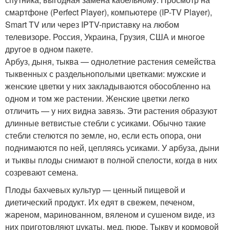
смартфоне (Perfect Player), компьютере (IP-TV Player),
Smart TV или через IPTV-приставку на любом
телевизоре. Россия, Украина, Грузия, США и многое
другое в одном пакете.
Арбуз, дыня, тыква — однолетние растения семейства
тыквенных с раздельнополыми цветками: мужские и
женские цветки у них закладываются обособленно на
одном и том же растении. Женские цветки легко
отличить — у них видна завязь. Эти растения образуют
длинные ветвистые стебли с усиками. Обычно такие
стебли стелются по земле, но, если есть опора, они
поднимаются по ней, цепляясь усиками. У арбуза, дыни
и тыквы плоды снимают в полной спелости, когда в них
созревают семена.
Плоды бахчевых культур — ценный пищевой и
диетический продукт. Их едят в свежем, печеном,
жареном, маринованном, вяленом и сушеном виде, из
них приготовляют цукаты, мед, пюре. Тыкву и кормовой