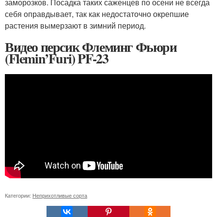
заморозков. Посадка таких саженцев по осени не всегда
себя оправдывает, так как недостаточно окрепшие
растения вымерзают в зимний период.
Видео персик Флеминг Фьюри
(Flemin’Furi) PF-23
Категории:
Неприхотливые сорта