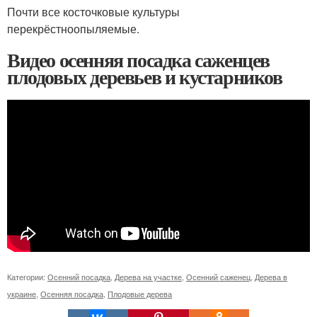
Почти все косточковые культуры
перекрёстноопыляемые.
Видео осенняя посадка саженцев
плодовых деревьев и кустарников
Категории:
Осенний посадка
,
Дерева на участке
,
Осенний саженец
,
Дерева в
украине
,
Осенняя посадка
,
Плодовые дерева