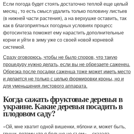
Если погода будет стоять достаточно теплой еще целый
месяц , то есть смысл удалить только половину листьев
(в нижней части растения), а на верхушке оставить, так
как в благоприятных погодных условиях процесс
фотосинтеза поможет ему нарастить дополнительные
корни и уйти в зиму уже со своей новой корневой
системой.
Сразу оговорюсь, чтобы не было споров, что такую
процедуру нужно делать, если вы не обрезаете саженец.
Обрезка после посадки саженца тоже может иметь место
и делается не только с целью формировки кроны, но и
для уменьшения листового аппарата.
Когда сажать фруктовые деревья в
украине. Какие деревья посадить в
плодовом саду?
«Ой, мне хватит одной вишенки, яблони и, может быть,
груши, потому что я больше не съем» – сказала