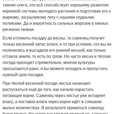
таяние снега, это всё способствует хорошему развитию
корневой системы молодого растения и подготовке его к
жаркому, засушливому лету с нашими скудными
поливами. Да и вероятность сильных морозов в южных
регионах низкая.
Если отложить посадку до весны, то саженец получит
только весенний запас влаги, и то при условии, что вы не
поленились и высадили его ранней весной, как только
оттаяла земля, то есть по грязи. Но часто весна и тёплая
погода приходят стремительно, многие культуры
просыпаются рано, и вы можете опоздать и пропустить
нужный срок посадки.
При тёплой весенней погоде листья начинают
распускаться ещё до того, как начали нарастать
питающие корни. Саженец через листья уже испаряет
влагу, а поставка влаги через корни идёт в слишком
малых количествах. В результате прижиться саженцу
будет трудно. Не успев как следует прижиться, саженец