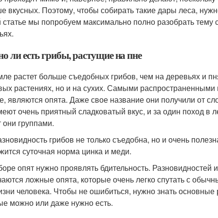
е вкусных. Поэтому, чтобы собирать такие дары леса, нуж
й статье мы попробуем максимально полно разобрать тему 
ьях.
о ли есть грибы, растущие на пне
мле растет больше съедобных грибов, чем на деревьях и пня
вых растениях, но и на сухих. Самыми распространенными 
е, являются опята. Даже свое название они получили от сл
меют очень приятный сладковатый вкус, и за один поход в л
т они группами.
азновидность грибов не только съедобна, но и очень полезна
жится суточная норма цинка и меди.
боре опят нужно проявлять бдительность. Разновидностей и
чаются ложные опята, которые очень легко спутать с обычн
изни человека. Чтобы не ошибиться, нужно знать основные
ые можно или даже нужно есть.