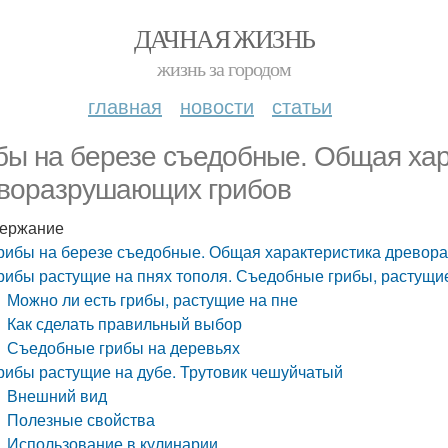
ДАЧНАЯ ЖИЗНЬ
жизнь за городом
главная
новости
статьи
бы на березе съедобные. Общая ха
воразрушающих грибов
ержание
рибы на березе съедобные. Общая характеристика древор
рибы растущие на пнях тополя. Съедобные грибы, растущие
Можно ли есть грибы, растущие на пне
Как сделать правильный выбор
Съедобные грибы на деревьях
рибы растущие на дубе. Трутовик чешуйчатый
Внешний вид
Полезные свойства
Использование в кулинарии