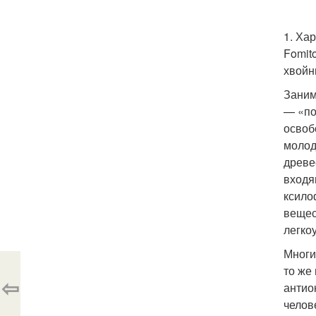
1. Ха
Fomit
хвойны
Заним
— «по
освоб
молод
древе
входя
ксило
вещес
легко
Многи
то же
⇦
антио
челов