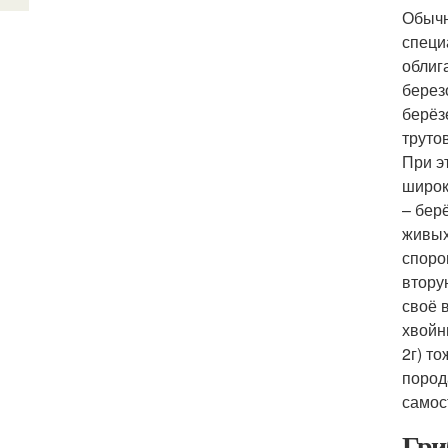
Обычн
специ
облиг
берез
берёз
труто
При э
широк
– берё
живых
споро
втору
своё 
хвойн
2г) т
пород
самос
Гри