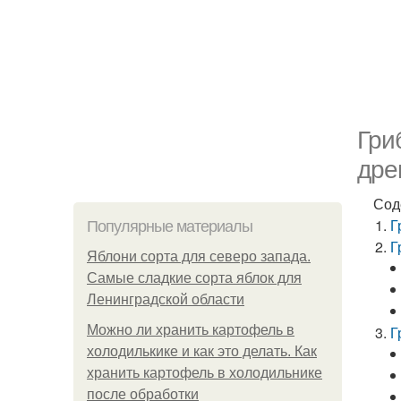
Гри
дре
Сод
Г
Популярные материалы
Г
Яблони сорта для северо запада.
Самые сладкие сорта яблок для
Ленинградской области
Можно ли хранить картофель в
Г
холодилькике и как это делать. Как
хранить картофель в холодильнике
после обработки