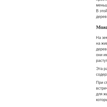
меньш
В это
дерев
Можн
На зе
на жи
дерев
они и
расту
Эта р
содер
При с
встре
для ж
котор