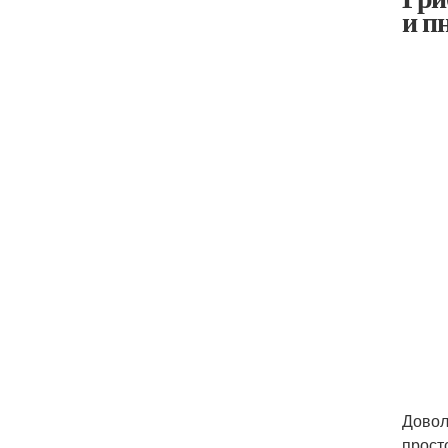
и п
Довол
прост