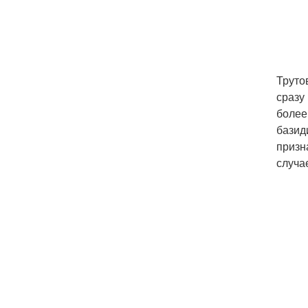
Труто
сразу
более
базид
призн
случа