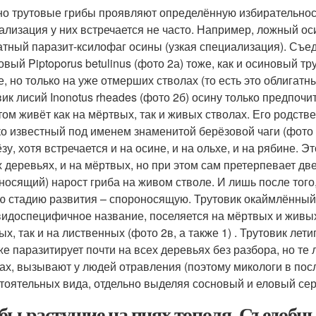
о трутовые грибы проявляют определённую избирательност
ализация у них встречается не часто. Например, ложный оси
атный паразит-ксилофаг осины (узкая специализация). Съед
овый Piptoporus betulinus (фото 2а) тоже, как и осиновый т
е, но только на уже отмерших стволах (то есть это облига
вик лисий Inonotus rheades (фото 2б) осину только предпочит
том живёт как на мёртвых, так и живых стволах. Его родстве
о известный под именем знаменитой берёзовой чаги (фото 6
зу, хотя встречается и на осине, и на ольхе, и на рябине. Эт
 деревьях, и на мёртвых, но при этом сам претерпевает две
носящий) нарост гриба на живом стволе. И лишь после того,
ю стадию развития – спороносящую. Трутовик окаймлённый, 
видоспецифичное название, поселяется на мёртвых и живы
ых, так и на лиственных (фото 2в, а также 1) . Трутовик лет
оже паразитирует почти на всех деревьях без разбора, но т
ах, вызывают у людей отравления (поэтому микологи в посл
тоятельных вида, отдельно выделяя сосновый и еловый сер
бы растущие на пнях тополя. Съедобны