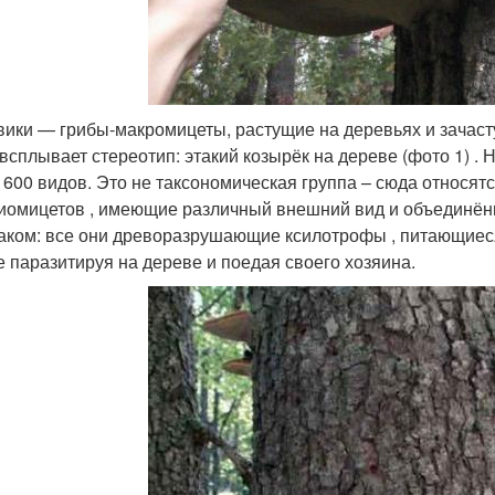
вики — грибы-макромицеты, растущие на деревьях и зачас
 всплывает стереотип: этакий козырёк на дереве (фото 1) .
 600 видов. Это не таксономическая группа – сюда относят
иомицетов , имеющие различный внешний вид и объединён
аком: все они древоразрушающие ксилотрофы , питающиес
е паразитируя на дереве и поедая своего хозяина.