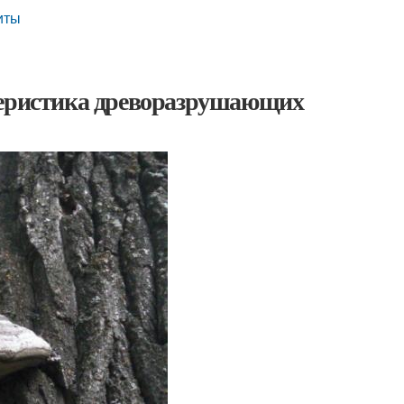
иты
теристика древоразрушающих