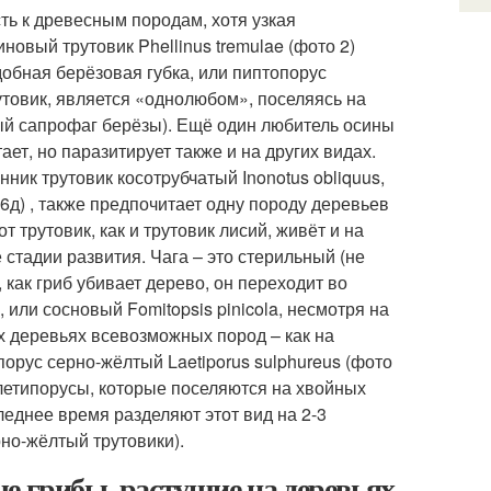
ь к древесным породам, хотя узкая
новый трутовик Phellinus tremulae (фото 2)
обная берёзовая губка, или пиптопорус
рутовик, является «однолюбом», поселяясь на
тный сапрофаг берёзы). Ещё один любитель осины
ает, но паразитирует также и на других видах.
нник трутовик косотpубчатый Inonotus obliquus,
д) , также предпочитает одну породу деревьев
от трутовик, как и трутовик лисий, живёт и на
 стадии развития. Чага – это стерильный (не
 как гриб убивает дерево, он переходит во
или сосновый Fomitopsis pinicola, несмотря на
х деревьях всевозможных пород – как на
ипорус серно-жёлтый Laetiporus sulphureus (фото
е летипорусы, которые поселяются на хвойных
еднее время разделяют этот вид на 2-3
но-жёлтый трутовики).
е грибы, растущие на деревьях