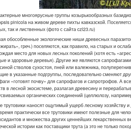
рактерные многоярусные группы козырькообразных базидио
opsis pinicola на живом дереве пихты кавказской. Поселяетс
х, так и лиственных (фото с сайта czl23.ru)
ая обособленные экологические ниши древесных паразитов,
жирать», греч.) поселяются, как правило, на старых и осла
ождая место для новых лесных поколений (хотя есть «агр
ые и здоровые деревья). Другие же являются сапрофагами 
синой стволов сухостоя, пней или валежника, полуперегнив
щие в указанные подгруппы, последовательно сменяют друг
фаги «готовят почву» для сапрофагов и сапротрофов. А все
тв в лесной экосистеме, разлагая древесину и перерабаты
усвиваемых органических соединений (целлюлозу, например,
е трутовики наносят ощутимый ущерб лесному хозяйству 
 время практически все трутовики имеют полезные для челов
ксидантов и множества других ценнейших лекарственных ве
еческой истории как поставщики трута (а это не только похо