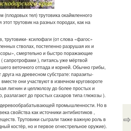
м (плодовых тел) трутовика окаймленного
я этот трутовик на разных породах, как на
 трутовики- ксилофаги (от слова «фагос»
бленных стволах, постепенно разрушая их и
ессоры», смертельно и быстро поражающие
( сапротрофами ), питаясь уже мёртвой
шего веточного отпада и корней. Обычно грибы,
 друга на древесном субстрате: паразиты-
 вместе они участвуют в извечном круговороте
вая лигнин и целлюлозу до более простых и
 разлагают до простых сахаров типа глюкозы ).
и деревообрабатывающей промышленности. Но в
ека свойства как источники антибиотиков ,
⇨
ществ. Трутовики сыграли также важную роль в
дный костёр, но и первое огнестрельное оружие).