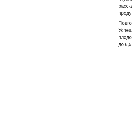
расск
проду
Подго
Успеш
плодо
до 6,