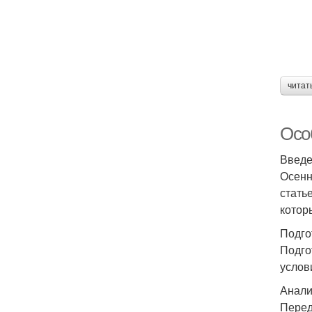
читат
Осо
Введ
Осенн
стать
котор
Подго
Подго
услов
Анали
Перед