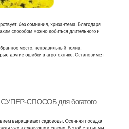
арствует, без сомнения, хризантема. Благодаря
Каким способом можно добиться длительного и
обранное место, неправильный полив,
орые другие ошибки в агротехнике. Остановимся
ю: СУПЕР-СПОСОБ для богатого
ствием выращивают садоводы. Осенняя посадка
ожая уже в следующем сезоне. В этой статье мы