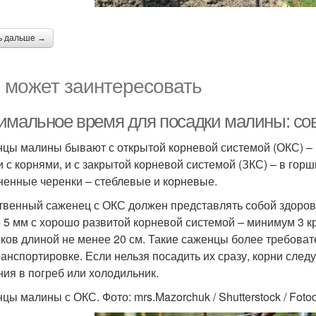
ь дальше →
 может заинтересовать
имальное время для посадки малины: со
цы малины бывают с открытой корневой системой (ОКС) – 
и с корнями, и с закрытой корневой системой (ЗКС) – в гор
ненные черенки – стеблевые и корневые.
твенный саженец с ОКС должен представлять собой здоровы
 5 мм с хорошо развитой корневой системой – минимум 3 
ков длиной не менее 20 см. Такие саженцы более требоват
ранспортировке. Если нельзя посадить их сразу, корни след
ния в погреб или холодильник.
цы малины с ОКС. Фото: mrs.Mazorchuk / Shutterstock / Fot