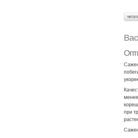
читат
Вас
Опт
Сажен
побег
укоре
Качес
менее
кореш
при т
расте
Сажен