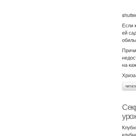
shutte
Если 
ей са
обиль
Причи
недос
на ка
Хриза
читат
Сек
уро
Клубн
клубн