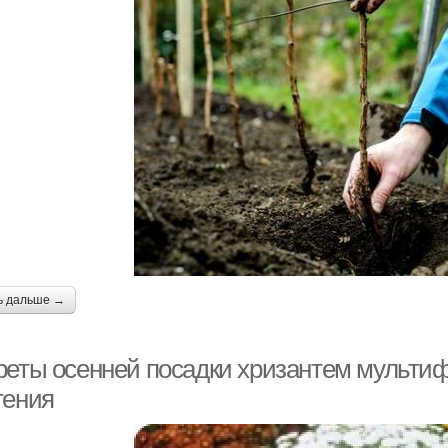
ь дальше →
реты осенней посадки хризантем мультиф
тения