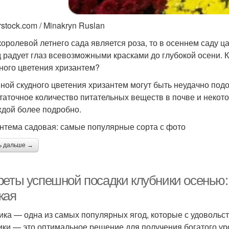
rstock.com / Minakryn Ruslan
королевой летнего сада является роза, то в осеннем саду ц
д радует глаз всевозможными красками до глубокой осени. 
ного цветения хризантем?
ной скудного цветения хризантем могут быть неудачно под
таточное количество питательных веществ в почве и некот
ждой более подробно.
нтема садовая: самые популярные сорта с фото
ь дальше →
реты успешной посадки клубники осень
жая
ика — одна из самых популярных ягод, которые с удоволь
ики — это оптимальное решение для получения богатого ур