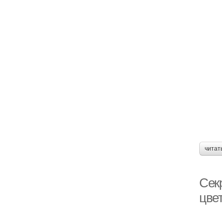
читат
Сек
цве