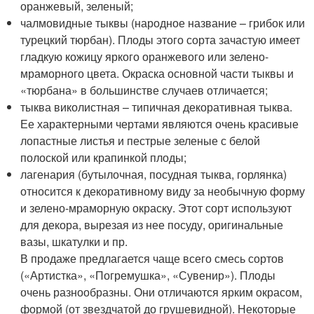
оранжевый, зеленый;
чалмовидные тыквы (народное название – грибок или
турецкий тюрбан). Плоды этого сорта зачастую имеет
гладкую кожицу яркого оранжевого или зелено-
мраморного цвета. Окраска основной части тыквы и
«тюрбана» в большинстве случаев отличается;
тыква виколистная – типичная декоративная тыква.
Ее характерными чертами являются очень красивые
лопастные листья и пестрые зеленые с белой
полоской или крапинкой плоды;
лагенария (бутылочная, посудная тыква, горлянка)
относится к декоративному виду за необычную форму
и зелено-мраморную окраску. Этот сорт используют
для декора, вырезая из нее посуду, оригинальные
вазы, шкатулки и пр.
В продаже предлагается чаще всего смесь сортов
(«Артистка», «Погремушка», «Сувенир»). Плоды
очень разнообразны. Они отличаются ярким окрасом,
формой (от звездчатой до грушевидной). Некоторые