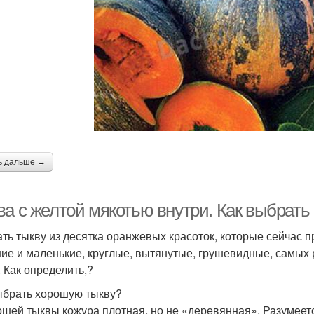
ь дальше →
ва с желтой мякотью внутри. Как выбрать
ть тыкву из десятка оранжевых красоток, которые сейчас п
ие и маленькие, круглые, вытянутые, грушевидные, самых р
. Как определить,?
ыбрать хорошую тыкву?
ошей тыквы кожура плотная, но не «деревянная». Разумеетс