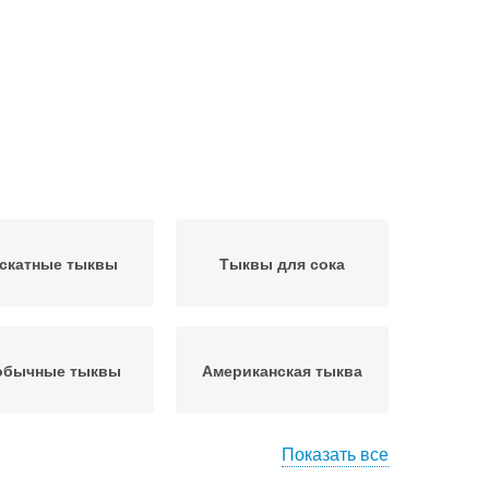
скатные тыквы
Тыквы для сока
обычные тыквы
Американская тыква
Показать все
ыква с желтой
Вкусная тыква