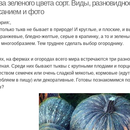
а зеленого цвета сорт. Виды, разновиднос
санием и фото
рия:,
Мускатная тыква
Крупноплодная тыква
Дек
 только тыкв не бывает в природе! И круглые, и плоские, и
оранжевые, бледно-желтые, серые в крапинку, а то и зелен
 многообразием. Тем труднее сделать выбор огороднику.
Тыквы в открытом
Тыквы к хранению
грунте
ях, на фермах и огородах всего мира встречаются три разн
тная. Среди них бывают тыквы с крупными плодами и порци
еством семечек или очень сладкой мякотью, кормовые (идут
ебляем в пищу) или декоративные. Готовы познакомимся п
в?