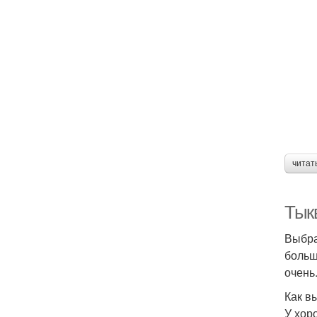
читат
Тык
Выбра
больш
очень
Как в
У хор