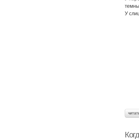
темны
У сли
читат
Когд