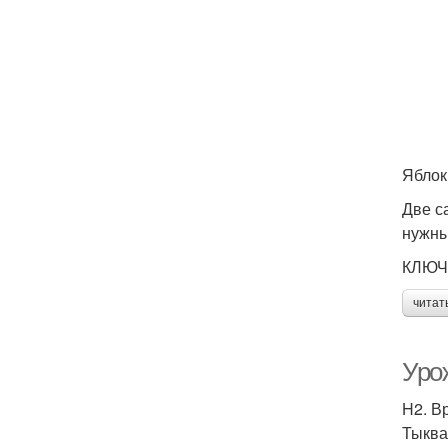
Яблок
Две с
нужны
КЛЮЧ
читат
Урож
H2. В
Тыква