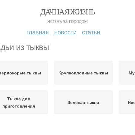
ДАЧНАЯ ЖИЗНЬ
жизнь за городом
главная
новости
статьи
дьи из тыквы
вердокорые тыквы
Крупноплодные тыквы
Му
Тыква для
Зеленая тыква
Не
приготовления
Т
Зеленые тыквы
Салат из тыквы