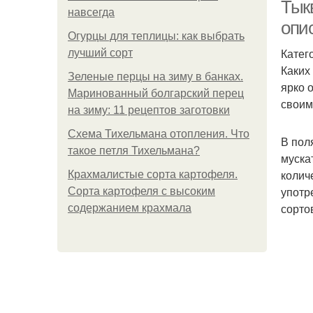
Тыкв
навсегда
опи
Огурцы для теплицы: как выбрать
Катего
лучший сорт
Каких
Зеленые перцы на зиму в банках.
ярко 
Маринованный болгарский перец
своим
на зиму: 11 рецептов заготовки
Схема Тихельмана отопления. Что
В пол
такое петля Тихельмана?
муска
колич
Крахмалистые сорта картофеля.
употр
Сорта картофеля с высоким
сорто
содержанием крахмала