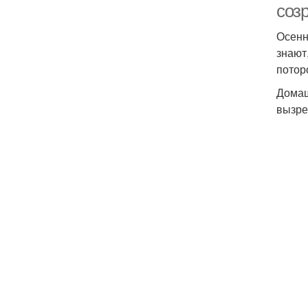
созр
Осенн
знают
потор
Домаш
вызре