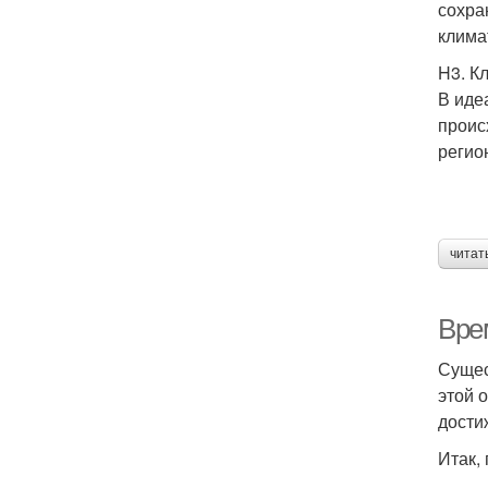
сохра
клима
H3. К
В иде
проис
регио
читат
Вре
Сущес
этой 
дости
Итак,