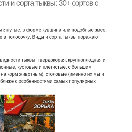
мякотью
ти и сорта тыквы: 30+ сортов с
оративные тыквы
Декоративная тыква
 вытянутые, в форме кувшина или подобные змее,
ые в полосочку. Виды и сорта тыквы поражают
овидности тыквы: твердокорая, крупноплодная и
онные, кустовые и плетистые, с большим
 на корм животным), столовые (именно их мы и
оближе с особенностями самых популярных