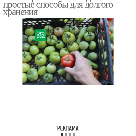
простые способы для долгого
хранения
Мускатные тыквы
Тыквы для сока
Тыква для
Зеленая тыква
приготовления
Необычные тыквы
Американская тыква
Зеленые тыквы
Оладьи из тыквы