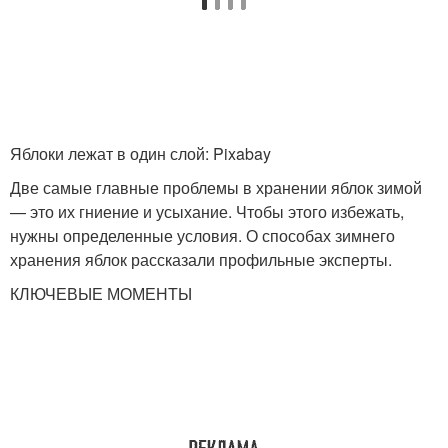
Заготовки из тыквы
Варение из тыквы
Яблоки лежат в один слой: Pixabay
Две самые главные проблемы в хранении яблок зимой
Бенс с тыквой
Манго из тыквы
— это их гниение и усыхание. Чтобы этого избежать,
нужны определенные условия. О способах зимнего
хранения яблок рассказали профильные эксперты.
КЛЮЧЕВЫЕ МОМЕНТЫ
Цукаты из тыквы
Тыквы по регионам
Тыквы в открытом
Удобрения для тыквы
грунте