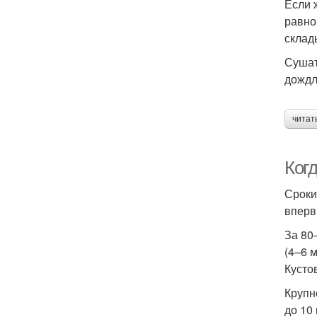
Если 
равно
склад
Сушат
дождл
читат
Когд
Сроки
вперв
За 80
(4–6 
Кусто
Крупн
до 10