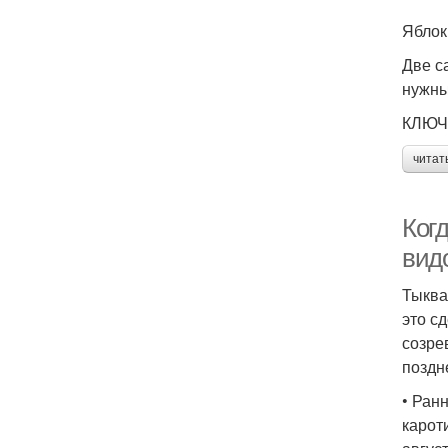
Яблок
Две с
нужны
КЛЮЧ
читат
Когд
вид
Тыква
это с
созре
поздн
• Ран
карот