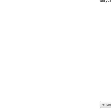
авгус
читат