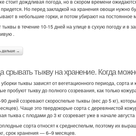
же стоит дождливая погода, но в скором времени ожидаются
 придется. Но перед закладкой на хранения овощи нужно б
ывают в небольшие горки, и потом убирают на постоянное 
 тыквы в течение 10-15 дней на улице в сухую погоду и в
ивую .
ь дальше →
а срывать тыкву на хранение. Когда можн
 уборки тыквы зависят от вегетационного периода, сорта и
ые пробуют тыкву до полного созревания, как только кожура
–90 дней созревают скороспелые тыквы (вес до 5 кг), кото
месяцев). Чаще это твердокорые сорта с деревянистой кож
вая тыква с плодами до 3 кг созревает уже в начале августа
оплодные сорта относят к среднеспелым, поэтому их выра
 кг, срок хранения — 6–9 месяцев.