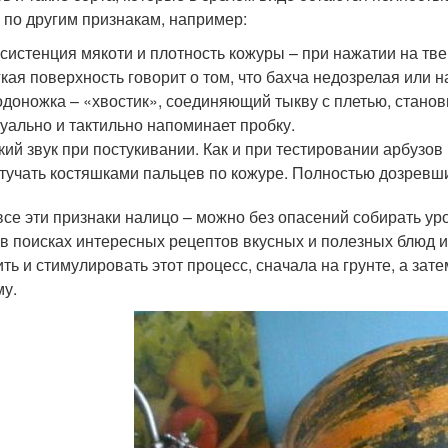
 по другим признакам, например:
систенция мякоти и плотность кожуры – при нажатии на тве
кая поверхность говорит о том, что бахча недозрелая или н
доножка – «хвостик», соединяющий тыкву с плетью, станов
уально и тактильно напоминает пробку.
кий звук при постукивании. Как и при тестировании арбузов
тучать костяшками пальцев по кожуре. Полностью дозревший
все эти признаки налицо – можно без опасений собирать у
 в поисках интересных рецептов вкусных и полезных блюд и
ить и стимулировать этот процесс, сначала на грунте, а зате
му.