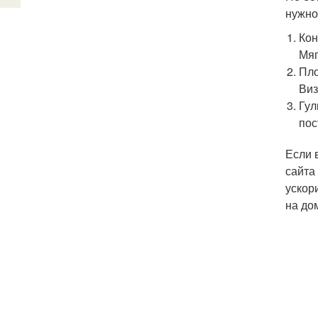
нужно
Кон
Мяг
Пло
Виз
Гул
пос
Если 
сайта
ускор
на до