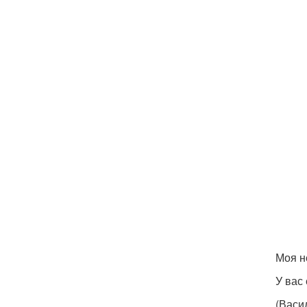
Моя н
У вас
(Васи