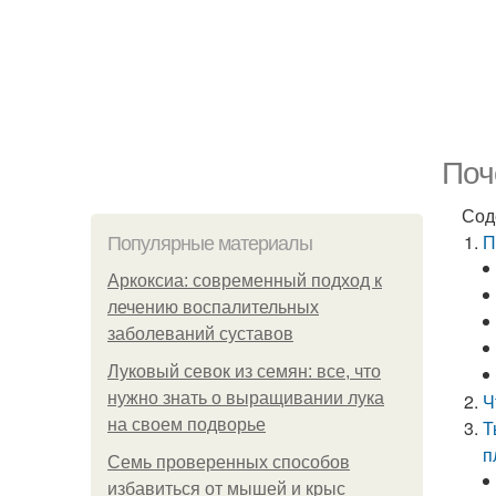
Поч
Сод
П
Популярные материалы
Аркоксиа: современный подход к
лечению воспалительных
заболеваний суставов
Луковый севок из семян: все, что
нужно знать о выращивании лука
Ч
на своем подворье
Т
п
Семь проверенных способов
избавиться от мышей и крыс