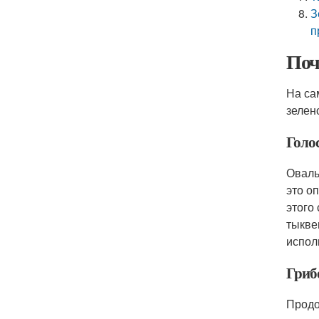
З
п
Поч
На са
зелен
Голо
Оваль
это о
этого
тыкве
испол
Гриб
Продо