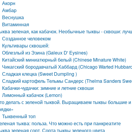
Акорн
Амбар
Веснушка
Витаминная
ыква зеленая, как кабачок. Необычные тыквы - сквоши: лу
Созданное человеком
Культивары сквошей:
Облезлый из Эзина (Galeux D' Eysines)
Китайский миниатюрный белый (Chinese Minature White)
Чикагский бородавчатый Хаббард (Chicago Warted Hubbar
Сладкая клецка (Sweet Dumpling )
Сладкий картофель Тельмы Сандерс (Thelma Sanders Swee
Кабачки-чудачки: зимние и летние сквоши
Лимонный кабачок (Lemon)
то делать с зеленой тыквой. Выращиваем тыквы большие и 
рядки»
Тыквенный топ
еленая тыква: польза. Что можно есть при панкреатите
ыква зеленая сорт. Сорта тыквы зеленого цвета