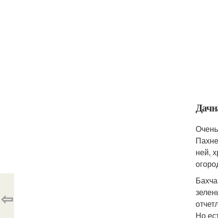
Дачн
Очень
Пахне
ней, 
огоро
Бахча
зелен
⇦
отчет
Но ес