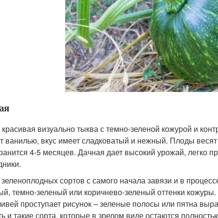
ая
 красивая визуально тыква с темно-зеленой кожурой и ко
т ванилью, вкус имеет сладковатый и нежный. Плоды весят ок
хранится 4-5 месяцев. Дачная дает высокий урожай, легко п
дники.
 зеленоплодных сортов с самого начала завязи и в процес
ый, темно-зеленый или коричнево-зеленый оттенки кожуры.
ливей проступает рисунок – зеленые полосы или пятна выр
ть и такие сорта, которые в зрелом виде остаются полность