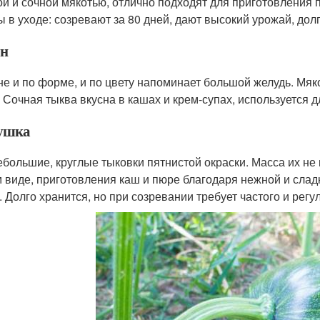
ой и сочной мякотью, отлично подходят для приготовления п
ы в уходе: созревают за 80 дней, дают высокий урожай, долг
н
е и по форме, и по цвету напоминает большой желудь. Мяко
. Сочная тыква вкусна в кашах и крем-супах, используется 
ушка
ебольшие, круглые тыковки пятнистой окраски. Масса их не 
 виде, приготовления каш и пюре благодаря нежной и сла
. Долго хранится, но при созревании требует частого и регу