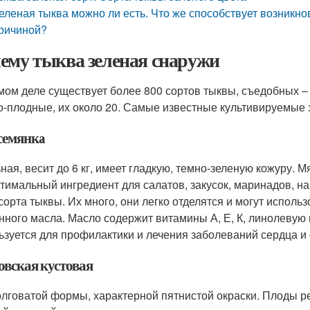
еленая тыква можно ли есть. Что же способствует возникно
ричиной?
ему тыква зеленая снаружи
мом деле существует более 800 сортов тыквы, съедобных – 
о-плодные, их около 20. Самые известные культивируемые 
семянка
ная, весит до 6 кг, имеет гладкую, темно-зеленую кожуру. 
птимальный ингредиент для салатов, закусок, маринадов, 
 сорта тыквы. Их много, они легко отделятся и могут исполь
нного масла. Масло содержит витамины А, Е, К, линолевую 
ьзуется для профилактики и лечения заболеваний сердца и
овская кустовая
лговатой формы, характерной пятнистой окраски. Плоды ре