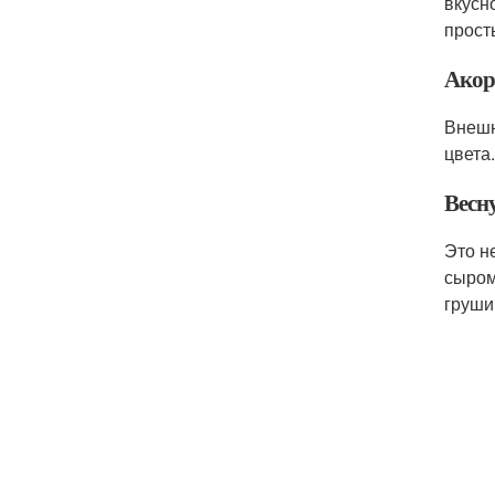
вкусн
прост
Акор
Внешн
цвета
Весн
Это н
сыром
груши