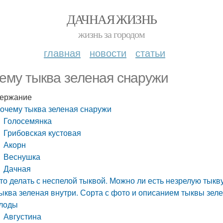
ДАЧНАЯ ЖИЗНЬ
жизнь за городом
главная
новости
статьи
ему тыква зеленая снаружи
ержание
очему тыква зеленая снаружи
Голосемянка
Грибовская кустовая
Акорн
Веснушка
Дачная
то делать с неспелой тыквой. Можно ли есть незрелую тыкв
ыква зеленая внутри. Сорта с фото и описанием тыквы зел
лоды
Августина