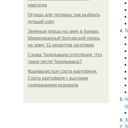
навсегда
Огурцы для теплицы: как выбрать
лучший сорт
Т
Зеленые перцы на зиму в банках.
Маринованный болгарский перец
на зиму: 11 рецептов заготовки
Схема Тихельмана отопления. Что
такое петля Тихельмана?
Крахмалистые сорта картофеля.
Сорта картофеля с высоким
содержанием крахмала
Ч
г
З
Т