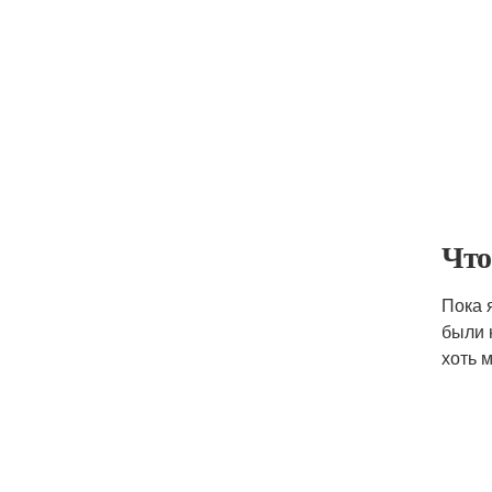
Что
Пока 
были 
хоть 