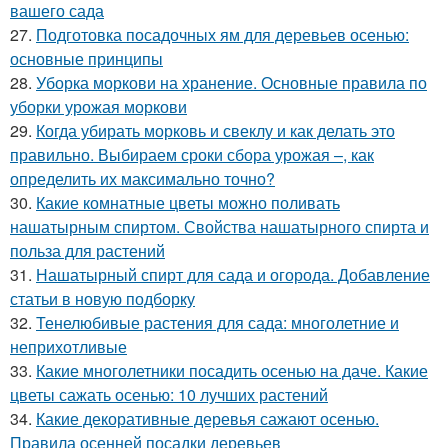
вашего сада
27.
Подготовка посадочных ям для деревьев осенью:
основные принципы
28.
Уборка моркови на хранение. Основные правила по
уборки урожая моркови
29.
Когда убирать морковь и свеклу и как делать это
правильно. Выбираем сроки сбора урожая –, как
определить их максимально точно?
30.
Какие комнатные цветы можно поливать
нашатырным спиртом. Свойства нашатырного спирта и
польза для растений
31.
Нашатырный спирт для сада и огорода. Добавление
статьи в новую подборку
32.
Тенелюбивые растения для сада: многолетние и
неприхотливые
33.
Какие многолетники посадить осенью на даче. Какие
цветы сажать осенью: 10 лучших растений
34.
Какие декоративные деревья сажают осенью.
Правила осенней посадки деревьев