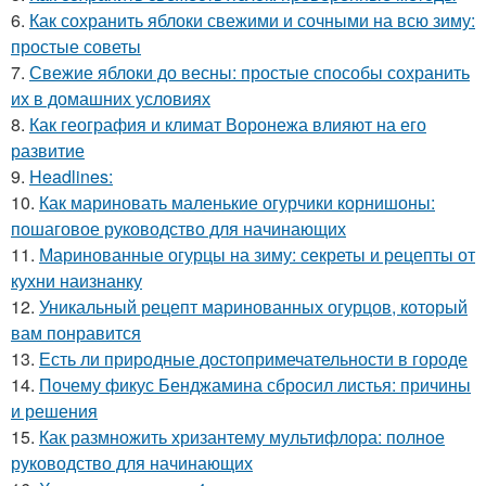
6.
Как сохранить яблоки свежими и сочными на всю зиму:
простые советы
7.
Свежие яблоки до весны: простые способы сохранить
их в домашних условиях
8.
Как география и климат Воронежа влияют на его
развитие
9.
Headlines:
10.
Как мариновать маленькие огурчики корнишоны:
пошаговое руководство для начинающих
11.
Маринованные огурцы на зиму: секреты и рецепты от
кухни наизнанку
12.
Уникальный рецепт маринованных огурцов, который
вам понравится
13.
Есть ли природные достопримечательности в городе
14.
Почему фикус Бенджамина сбросил листья: причины
и решения
15.
Как размножить хризантему мультифлора: полное
руководство для начинающих