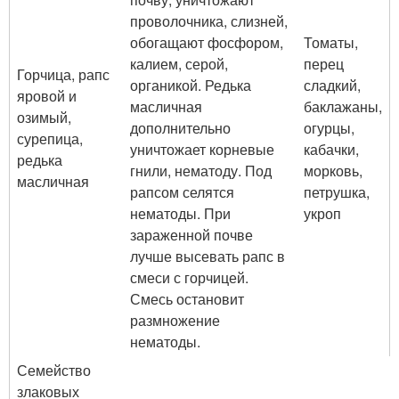
проволочника, слизней,
обогащают фосфором,
Томаты,
калием, серой,
перец
Горчица, рапс
органикой. Редька
сладкий,
яровой и
масличная
баклажаны,
озимый,
дополнительно
огурцы,
сурепица,
уничтожает корневые
кабачки,
редька
гнили, нематоду. Под
морковь,
масличная
рапсом селятся
петрушка,
нематоды. При
укроп
зараженной почве
лучше высевать рапс в
смеси с горчицей.
Смесь остановит
размножение
нематоды.
Семейство
злаковых