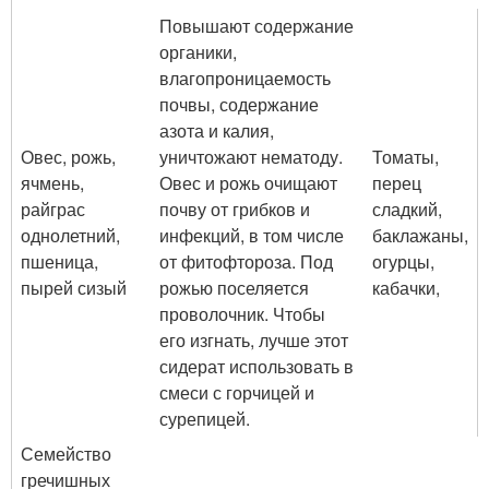
Повышают содержание
органики,
влагопроницаемость
почвы, содержание
азота и калия,
Овес, рожь,
уничтожают нематоду.
Томаты,
ячмень,
Овес и рожь очищают
перец
райграс
почву от грибков и
сладкий,
однолетний,
инфекций, в том числе
баклажаны,
пшеница,
от фитофтороза. Под
огурцы,
пырей сизый
рожью поселяется
кабачки,
проволочник. Чтобы
его изгнать, лучше этот
сидерат использовать в
смеси с горчицей и
сурепицей.
Семейство
гречишных