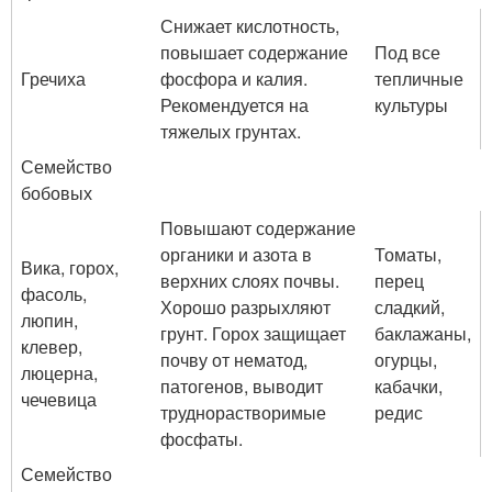
Снижает кислотность,
повышает содержание
Под все
Гречиха
фосфора и калия.
тепличные
Рекомендуется на
культуры
тяжелых грунтах.
Семейство
бобовых
Повышают содержание
органики и азота в
Томаты,
Вика, горох,
верхних слоях почвы.
перец
фасоль,
Хорошо разрыхляют
сладкий,
люпин,
грунт. Горох защищает
баклажаны,
клевер,
почву от нематод,
огурцы,
люцерна,
патогенов, выводит
кабачки,
чечевица
труднорастворимые
редис
фосфаты.
Семейство