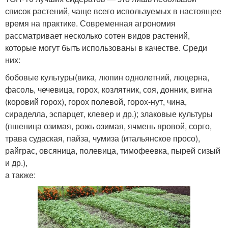
список растений, чаще всего используемых в настоящее
время на практике. Современная агрономия
рассматривает несколько сотен видов растений,
которые могут быть использованы в качестве. Среди
них:
бобовые культуры(вика, люпин однолетний, люцерна,
фасоль, чечевица, горох, козлятник, соя, донник, вигна
(коровий горох), горох полевой, горох-нут, чина,
сираделла, эспарцет, клевер и др.); злаковые культуры
(пшеница озимая, рожь озимая, ячмень яровой, сорго,
трава судаская, пайза, чумиза (итальянское просо),
райграс, овсяница, полевица, тимофеевка, пырей сизый
и др.),
а также: