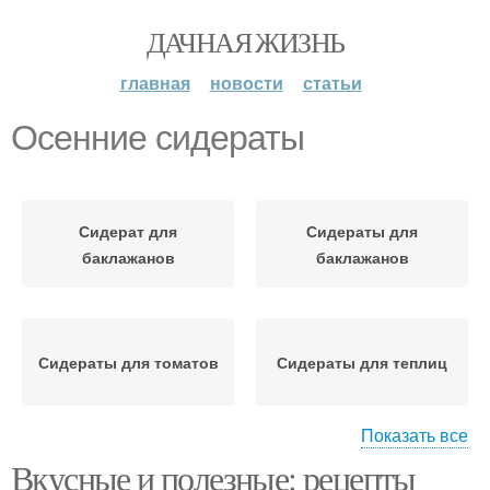
ДАЧНАЯ ЖИЗНЬ
главная
новости
статьи
Осенние сидераты
Сидерат для
Сидераты для
баклажанов
баклажанов
Сидераты для томатов
Сидераты для теплиц
Показать все
Вкусные и полезные: рецепты
Сидераты для огорода
Полезные сидераты