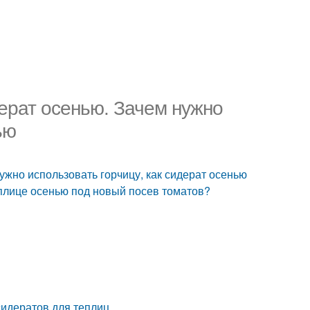
дерат осенью. Зачем нужно
ью
нужно использовать горчицу, как сидерат осенью
еплице осенью под новый посев томатов?
сидератов для теплиц