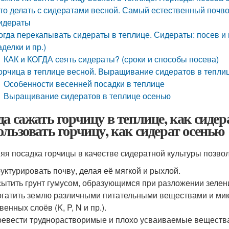
то делать с сидератами весной. Самый естественный почво
идераты
огда перекапывать сидераты в теплице. Сидераты: посев и 
аделки и пр.)
КАК и КОГДА сеять сидераты? (сроки и способы посева)
орчица в теплице весной. Выращивание сидератов в тепли
Особенности весенней посадки в теплице
Выращивание сидератов в теплице осенью
да сажать горчицу в теплице, как сидер
ользовать горчицу, как сидерат осенью
яя посадка горчицы в качестве сидератной культуры позвол
уктурировать почву, делая её мягкой и рыхлой.
ытить грунт гумусом, образующимся при разложении зелен
гатить землю различными питательными веществами и мик
венных слоёв (K, P, N и пр.).
евести труднорастворимые и плохо усваиваемые вещества