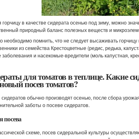
 горчицу в качестве сидерата осенью под зиму, можно знач
твенный природный баланс полезных веществ и микроэлеме
о необходимо помнить, что не следует высаживать горчицу 
венники из семейства Крестоцветные (редис, редька, капуста
 заболевания и насекомые-вредители (моль капустная, кре
ераты для томатов в теплице. Какие си
 новый посев томатов?
 сидератов обычно производят осенью, после сбора урожа
нительной заботы о посеве сидератов.
я посева
ассической схеме, посев сидеральной культуры осуществляе