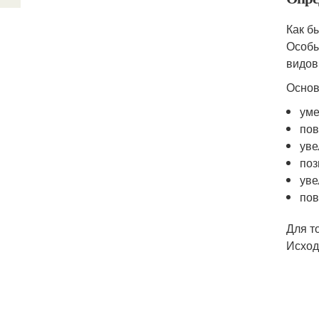
Как б
Особы
видов
Основ
уме
пов
уве
поз
уве
пов
Для т
Исход