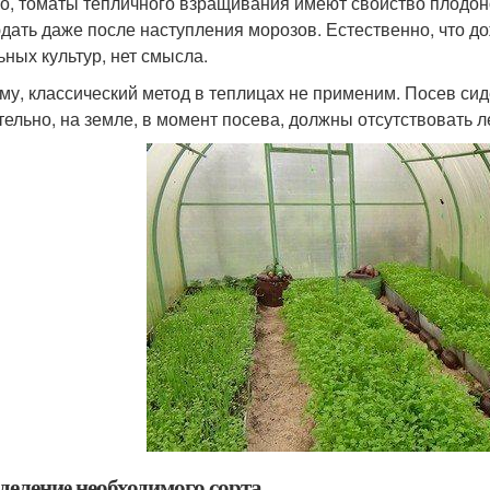
о, томаты тепличного взращивания имеют свойство плодон
дать даже после наступления морозов. Естественно, что до
ьных культур, нет смысла.
му, классический метод в теплицах не применим. Посев сиде
тельно, на земле, в момент посева, должны отсутствовать 
деление необходимого сорта