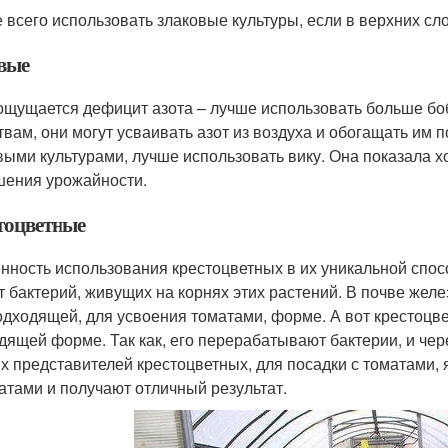
 всего использовать злаковые культуры, если в верхних сл
вые
ощущается дефицит азота – лучше использовать больше бо
твам, они могут усваивать азот из воздуха и обогащать им п
выми культурами, лучше использовать вику. Она показала х
ения урожайности.
тоцветные
нность использования крестоцветных в их уникальной спос
ет бактерий, живущих на корнях этих растений. В почве желе
одходящей, для усвоения томатами, форме. А вот крестоц
дящей форме. Так как, его перерабатывают бактерии, и чер
х представителей крестоцветных, для посадки с томатами, 
атами и получают отличный результат.