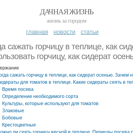
ДАЧНАЯ ЖИЗНЬ
жизнь за городом
главная
новости
статьи
да сажать горчицу в теплице, как си
ользовать горчицу, как сидерат осен
ержание
огда сажать горчицу в теплице, как сидерат осенью. Зачем 
идераты для томатов в теплице. Какие сидераты сеять в т
Время посева
Определение необходимого сорта
Культуры, которые используют для томатов
Злаковые
Бобовые
Крестоцветные
ожно ли сеять горчицу весной в теплице. Периоды посева 