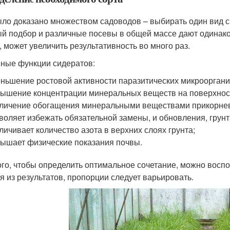
ыло доказано множеством садоводов – выбирать один вид 
й подбор и различные посевы в общей массе дают одинаков
, может увеличить результативность во много раз.
ные функции сидератов:
ньшение ростовой активности паразитических микрооргани
ышение концентрации минеральных веществ на поверхнос
личение обогащения минеральными веществами прикорнев
воляет избежать обязательной замены, и обновления, грунт
личивает количество азота в верхних слоях грунта;
ышает физические показания почвы.
ого, чтобы определить оптимальное сочетание, можно восп
я из результатов, пропорции следует варьировать.