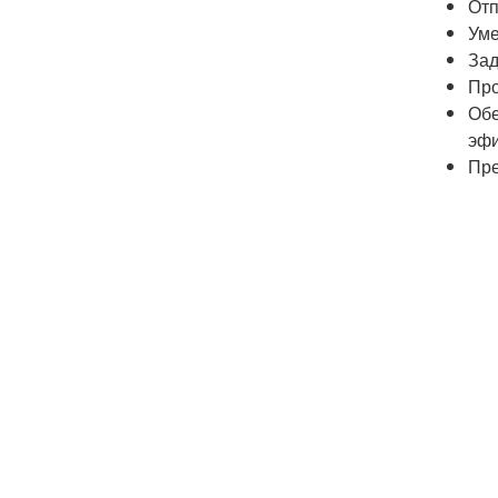
Отп
Уме
Зад
Про
Обе
эфи
Пре