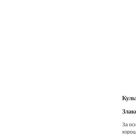
Куль
Злак
За ос
хорош