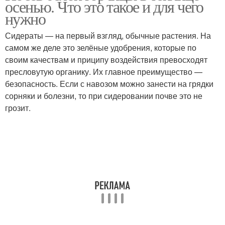
осенью. Что это такое и для чего
нужно
Сидераты — на первый взгляд, обычные растения. На
самом же деле это зелёные удобрения, которые по
Сидераты в теплицах
Посадки в теплице
своим качествам и приципу воздействия превосходят
пресловутую органику. Их главное преимущество —
безопасность. Если с навозом можно занести на грядки
сорняки и болезни, то при сидеровании почве это не
Белая горчица
Почва в теплице
грозит.
Теплица на зимовку
Горчицы для удобрения
Сидераты в теплицу
Горчицы в теплицу