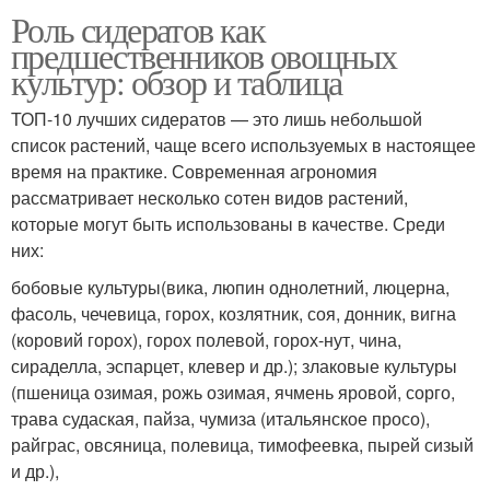
Роль сидератов как
предшественников овощных
культур: обзор и таблица
ТОП-10 лучших сидератов — это лишь небольшой
список растений, чаще всего используемых в настоящее
время на практике. Современная агрономия
рассматривает несколько сотен видов растений,
которые могут быть использованы в качестве. Среди
них:
бобовые культуры(вика, люпин однолетний, люцерна,
фасоль, чечевица, горох, козлятник, соя, донник, вигна
(коровий горох), горох полевой, горох-нут, чина,
сираделла, эспарцет, клевер и др.); злаковые культуры
(пшеница озимая, рожь озимая, ячмень яровой, сорго,
трава судаская, пайза, чумиза (итальянское просо),
райграс, овсяница, полевица, тимофеевка, пырей сизый
и др.),