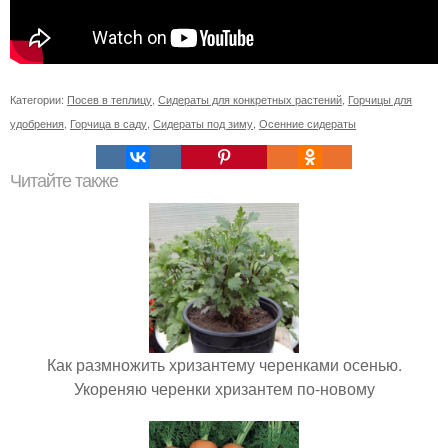
Категории:
Посев в теплицу
,
Сидераты для конкретных растений
,
Горчицы для
удобрения
,
Горчица в саду
,
Сидераты под зиму
,
Осенние сидераты
Читайте также
Как размножить хризантему черенками осенью.
Укореняю черенки хризантем по-новому