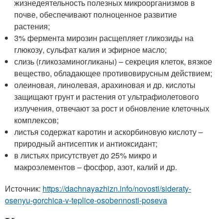
жизнедеятельность полезных микроорганизмов в
почве, обеспечивают полноценное развитие
растения;
3% фермента мирозин расщепляет гликозиды на
глюкозу, сульфат калия и эфирное масло;
слизь (гликозаминогликаны) – секреция клеток, вязкое
вещество, обладающее противовирусным действием;
олеиновая, линолевая, арахиновая и др. кислоты
защищают грунт и растения от ультрафиолетового
излучения, отвечают за рост и обновление клеточных
комплексов;
листья содержат каротин и аскорбиновую кислоту –
природный антисептик и антиоксидант;
в листьях присутствует до 25% микро и
макроэлементов – фосфор, азот, калий и др.
Источник:
https://dachnayazhizn.info/novosti/sideraty-
osenyu-gorchica-v-teplice-osobennosti-poseva