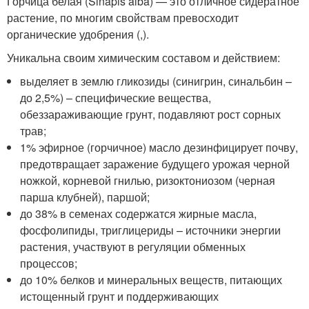
Горчица белая (Sinapis alba) — это отличное сидератное
растение, по многим свойствам превосходит
органические удобрения (,).
Уникальна своим химическим составом и действием:
выделяет в землю гликозиды (синигрин, синальбин –
до 2,5%) – специфические вещества,
обеззараживающие грунт, подавляют рост сорных
трав;
1% эфирное (горчичное) масло дезинфицирует почву,
предотвращает заражение будущего урожая черной
ножкой, корневой гнилью, ризоктониозом (черная
парша клубней), паршой;
до 38% в семенах содержатся жирные масла,
фосфолипиды, триглицериды – источники энергии
растения, участвуют в регуляции обменных
процессов;
до 10% белков и минеральных веществ, питающих
истощенный грунт и поддерживающих