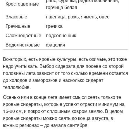
рапс, сурепка, редька масличная,
Крестоцветные
горчица белая
Злаковые
пшеница, рожь, ячмень, овес
Гречишные
гречиха
Сложноцветные
подсолнечник
Водолистковые
фацелия
Во-вторых, есть яровые культуры, есть озимые, это тоже
надо учитывать. Выбор сидерата для посева со второй
половины лета зависит от того сколько времени остается
до холодов и заморозков и насколько сидерат
теплолюбив.
Осенью или в конце лета имеет смысл сеять только те
яровые сидераты, которые успеют отрасти минимум на
15-20 см, и покроют сплошным ковром землю. В целом
яровые сидераты можно сеять до конца августа, в
южных регионах – до начала сентября.