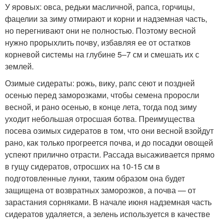
У яровых: овса, редьки масличной, рапса, горчицы,
фацелии за зиму отмирают и корни и надземная часть,
но перегнивают они не полностью. Поэтому весной
нужно прорыхлить почву, избавляя ее от остатков
корневой системы на глубине 5–7 см и смешать их с
землей.
Озимые сидераты: рожь, вику, рапс сеют и поздней
осенью перед заморозками, чтобы семена проросли
весной, и рано осенью, в конце лета, тогда под зиму
уходит небольшая отросшая ботва. Преимущества
посева озимых сидератов в том, что они весной взойдут
рано, как только прогреется почва, и до посадки овощей
успеют прилично отрасти. Рассада высаживается прямо
в гущу сидератов, отросших на 10-15 см в
подготовленные лунки, таким образом она будет
защищена от возвратных заморозков, а почва — от
зарастания сорняками. В начале июня надземная часть
сидератов удаляется, а зелень используется в качестве