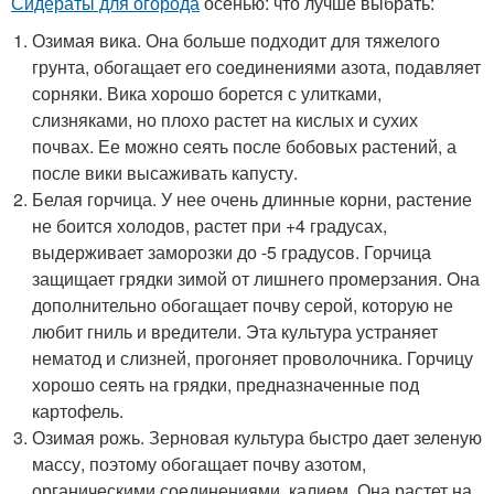
Сидераты для огорода
осенью: что лучше выбрать:
Озимая вика. Она больше подходит для тяжелого
грунта, обогащает его соединениями азота, подавляет
сорняки. Вика хорошо борется с улитками,
слизняками, но плохо растет на кислых и сухих
почвах. Ее можно сеять после бобовых растений, а
после вики высаживать капусту.
Белая горчица. У нее очень длинные корни, растение
не боится холодов, растет при +4 градусах,
выдерживает заморозки до -5 градусов. Горчица
защищает грядки зимой от лишнего промерзания. Она
дополнительно обогащает почву серой, которую не
любит гниль и вредители. Эта культура устраняет
нематод и слизней, прогоняет проволочника. Горчицу
хорошо сеять на грядки, предназначенные под
картофель.
Озимая рожь. Зерновая культура быстро дает зеленую
массу, поэтому обогащает почву азотом,
органическими соединениями, калием. Она растет на