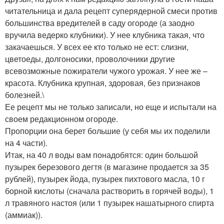
читательница и дала рецепт суперядерной смеси против
большинства вредителей в саду огороде (а заодно
вручила ведерко клубники). У нее клубника такая, что
закачаешься. У всех ее кто только не ест: слизни,
цветоеды, долгоносики, проволочники другие
всевозможные пожиратели чужого урожая. У нее же –
красота. Клубника крупная, здоровая, без признаков
болезней.\
Ее рецепт мы не только записали, но еще и испытали на
своем редакционном огороде.
Пропорции она берет большие (у себя мы их поделили
на 4 части).
Итак, на 40 л воды вам понадобятся: один большой
пузырек березового дегтя (в магазине продается за 35
рублей), пузырек йода, пузырек пихтового масла, 10 г
борной кислоты (сначала растворить в горячей воды), 1
л травяного настоя (или 1 пузырек нашатырного спирта
(аммиак)).