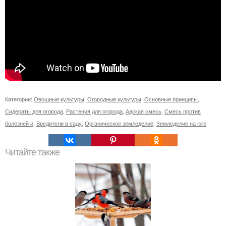
Категории:
Овощные культуры
,
Огородные культуры
,
Основные принципы
,
Сидераты для огорода
,
Растения для огорода
,
Адская смесь
,
Смесь против
болезней и
,
Вредители в саду
,
Органическое земледелие
,
Земледелие на юге
Читайте также