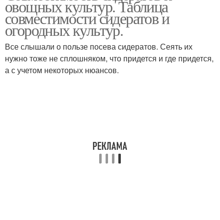
овощных культур. Таблица
совместимости сидератов и
огородных культур.
Бархатцы против
Все слышали о пользе посева сидератов. Сеять их
Вредители в почве
вредителей
нужно тоже не сплошняком, что придется и где придется,
а с учетом некоторых нюансов.