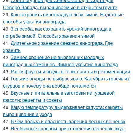
38.
Сорта огурцов для Северо-Запада. Сорта для
Северо-Запада, выращиваемые в открытом грунте
39.
Как сохранить виноградную лозу зимой. Надежные
способы укрытия винограда
40.
3 способа, как сохранить урожай винограда в
погребе зимой. Способы хранения зимой
41.
Длительное хранение свежего винограда. Где
хранить
42.
Зимнее хранение не вызревших молодых
виноградных саженцев. Зимнее укрытие винограда
43.
Расти фрукты и ягоды в тени: советы и рекомендации
44.
Горькие огурцы не выбрасываю. Как убрать горечь из
огурцов и почему она вообще появляется
45.
Вкусные и питательные заготовки из туршевой
фасоли: рецепты и советы
46.
Какую температуру выдерживает капуста: секреты
выращивания и ухода
47.
В чем польза и опасность варения лесных вешенок
48.
Необычные способы приготовления вешенок: вкус,