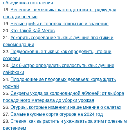
объединила поколения
18.
Весенняя земляника: как подготовить грядку для
посадки осенью
19.
Белые грибы в тополях: открытие и значение
20.
Кто Такой Кай Метов
21.
Ускорить созревание тыквы: лучшие практики и
рекомендации
22.
Подмосковные тыквы: как определить, что они
созрели
23.
Как быстро определить спелость тыквы: лучшие
лайфхаки
24.
Плодоношение плодовых деревьев: когда ждать
урожай
25.
Секреты ухода за колоновидной яблоней: от выбора
посадочного материала до уборки урожая
26.
Огурцы, которые изменили наше мнение о салатах
27.
Самые вкусные сорта огурцов на 2024 год
28.
Стевия: как вырастить и ухаживать за этим полезным
растением