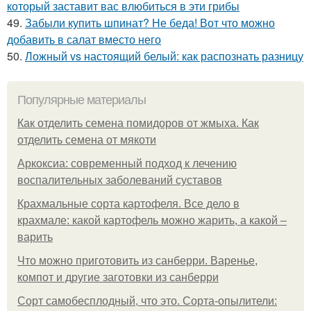
который заставит вас влюбиться в эти грибы
49.
Забыли купить шпинат? Не беда! Вот что можно
добавить в салат вместо него
50.
Ложный vs настоящий белый: как распознать разницу
Популярные материалы
Как отделить семена помидоров от жмыха. Как
отделить семена от мякоти
Аркоксиа: современный подход к лечению
воспалительных заболеваний суставов
Крахмальные сорта картофеля. Все дело в
крахмале: какой картофель можно жарить, а какой –
варить
Что можно приготовить из санберри. Варенье,
компот и другие заготовки из санберри
Сорт самобесплодный, что это. Сорта-опылители: