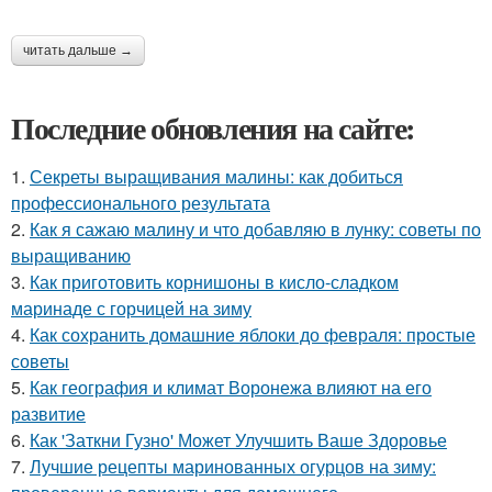
читать дальше →
Последние обновления на сайте:
1.
Секреты выращивания малины: как добиться
профессионального результата
2.
Как я сажаю малину и что добавляю в лунку: советы по
выращиванию
3.
Как приготовить корнишоны в кисло-сладком
маринаде с горчицей на зиму
4.
Как сохранить домашние яблоки до февраля: простые
советы
5.
Как география и климат Воронежа влияют на его
развитие
6.
Как 'Заткни Гузно' Может Улучшить Ваше Здоровье
7.
Лучшие рецепты маринованных огурцов на зиму: