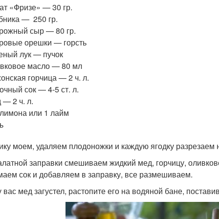
ат «Фризе» — 30 гр.
бника — 250 гр.
рожный сыр — 80 гр.
ровые орешки — горсть
еный лук — пучок
вковое масло — 80 мл
онская горчица — 2 ч. л.
очный сок — 4-5 ст. л.
 — 2 ч. л.
 лимона или 1 лайм
ь
ику моем, удаляем плодоножки и каждую ягодку разрезаем н
алатной заправки смешиваем жидкий мед, горчицу, оливково
аем сок и добавляем в заправку, все размешиваем.
у вас мед загустел, растопите его на водяной бане, постави