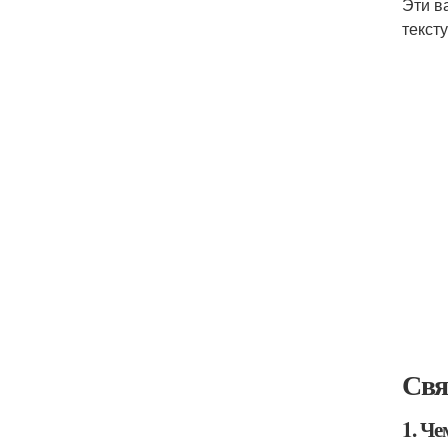
Эти в
текст
Свя
1. Че