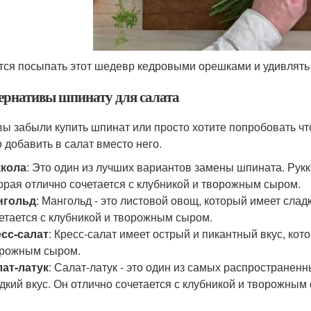
тся посыпать этот шедевр кедровыми орешками и удивлять 
ернативы шпинату для салата
вы забыли купить шпинат или просто хотите попробовать что
 добавить в салат вместо него.
ккола
: Это один из лучших вариантов замены шпината. Рукк
орая отлично сочетается с клубникой и творожным сыром.
нгольд
: Мангольд - это листовой овощ, который имеет слад
етается с клубникой и творожным сыром.
сс-салат
: Кресс-салат имеет острый и пикантный вкус, кот
рожным сыром.
ат-латук
: Салат-латук - это один из самых распространенн
дкий вкус. Он отлично сочетается с клубникой и творожным