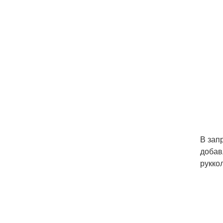
В зап
добав
рукко