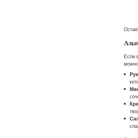
Остае
Альт
Если 
можно
Ру
кот
Ма
соч
Кре
тво
Сал
сла