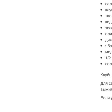
сал
клу
тво
кед
зел
оли
диж
ябл
мед
1/2
сол
Клубн
Для с
выжим
Если 