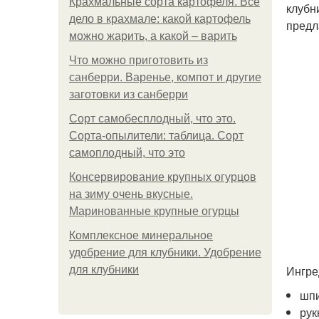
Крахмальные сорта картофеля. Все
клубн
дело в крахмале: какой картофель
предл
можно жарить, а какой – варить
Что можно приготовить из
санберри. Варенье, компот и другие
заготовки из санберри
Сорт самобесплодный, что это.
Сорта-опылители: таблица. Сорт
самоплодный, что это
Консервирование крупных огурцов
на зиму очень вкусные.
Маринованные крупные огурцы
Комплексное минеральное
удобрение для клубники. Удобрение
Ингре
для клубники
шпи
рук