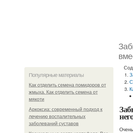
Заб
вме
Сод
З
Популярные материалы
С
Как отделить семена помидоров от
К
жмыха. Как отделить семена от
мякоти
Заб
Аркоксиа: современный подход к
нег
лечению воспалительных
заболеваний суставов
Очень