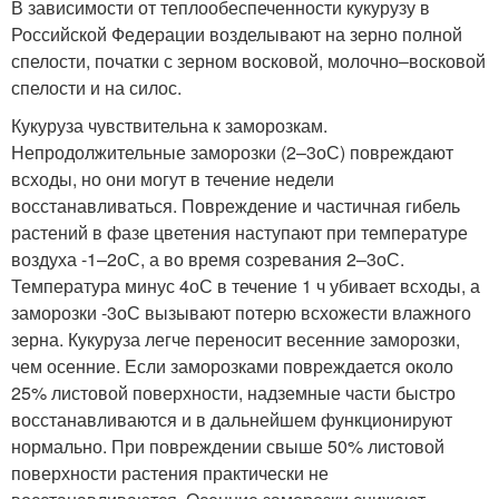
В зависимости от теплообеспеченности кукурузу в
Российской Федерации возделывают на зерно полной
спелости, початки с зерном восковой, молочно–восковой
спелости и на силос.
Кукуруза чувствительна к заморозкам.
Непродолжительные заморозки (2–3
о
С) повреждают
всходы, но они могут в течение недели
восстанавливаться. Повреждение и частичная гибель
растений в фазе цветения наступают при температуре
воздуха -1–2
о
С, а во время созревания 2–3
о
С.
Температура минус 4
о
С в течение 1 ч убивает всходы, а
заморозки -3
о
С вызывают потерю всхожести влажного
зерна. Кукуруза легче переносит весенние заморозки,
чем осенние. Если заморозками повреждается около
25% листовой поверхности, надземные части быстро
восстанавливаются и в дальнейшем функционируют
нормально. При повреждении свыше 50% листовой
поверхности растения практически не