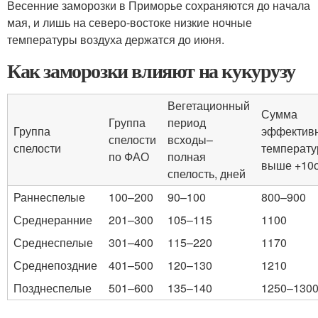
Весенние заморозки в Приморье сохраняются до начала
мая, и лишь на северо-востоке низкие ночные
температуры воздуха держатся до июня.
Как заморозки влияют на кукурузу
Вегетационный
Сумма
Группа
период
Группа
эффектив
спелости
всходы–
спелости
температу
по ФАО
полная
выше +10
спелость, дней
Раннеспелые
100–200
90–100
800–900
Среднеранние
201–300
105–115
1100
Среднеспелые
301–400
115–220
1170
Среднепоздние
401–500
120–130
1210
Позднеспелые
501–600
135–140
1250–130