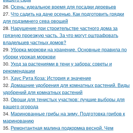
26.
Осень: идеальное время для посадки деревьев
27.
Что садить на даче осенью. Как подготовить грядки
для подзимнего сева овощей
28.
Нарушение при строительстве частного дома за
грязную проезжую часть. За что могут оштрафовать
владельцев частных домов?
29.
Уборка моркови на хранение. Основные правила по
уборки урожая моркови
30.
Уход за растениями в тени у забора: советы и
рекомендации
31.
Хаус Рита Коза: История и значение
32.
Домашние удобрения для комнатных растений. Виды
удобрений для комнатных растений
33.
Овощи для тенистых участков: лучшие выборы для
вашего огорода
34.
Маринованные грибы на зиму. Подготовка грибов к
маринованию
35.
Ремонтантная малина подкормка весной. Чем