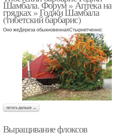
Шамбала. Форум » Аптека на
грядках » Годжи Шамбала
(тибетский барбарис)
Оно жеДереза обыкновеннаяСтырнетченно:
читать дальше →
Выращивание флоксов