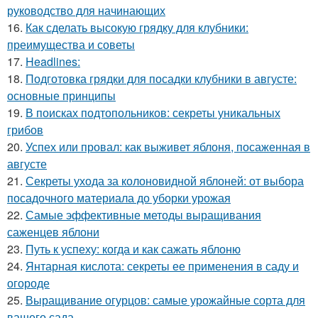
руководство для начинающих
16.
Как сделать высокую грядку для клубники:
преимущества и советы
17.
Headlines:
18.
Подготовка грядки для посадки клубники в августе:
основные принципы
19.
В поисках подтопольников: секреты уникальных
грибов
20.
Успех или провал: как выживет яблоня, посаженная в
августе
21.
Секреты ухода за колоновидной яблоней: от выбора
посадочного материала до уборки урожая
22.
Самые эффективные методы выращивания
саженцев яблони
23.
Путь к успеху: когда и как сажать яблоню
24.
Янтарная кислота: секреты ее применения в саду и
огороде
25.
Выращивание огурцов: самые урожайные сорта для
вашего сада