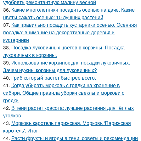
удобрять ремонтантную малину весной
36.
Какие многолетники посадить осенью на даче. Какие
цветы сажать осенью: 10 лучших растений
37.
Как правильно посадить кустарники осенью. Осенняя
посадка: внимание на декоративные деревья и
кустарники
38.
Посадка луковичных цветов в корзины. Посадка
луковичных в корзины.
39.
Использование корзинок для посадки луковичных.
Зачем нужны корзины для луковичных?
40.
Гриб который растет быстрее всего.
41.
Когда убирать морковь с грядки на хранение в
сибири. Общие правила уборки свеклы и моркови с
грядки
42.
В тени растет красота: лучшие растения для тёплых
уголков
43.
Морковь каротель парижская. Морковь 'Парижская
каротель'. Итог
44.
Расти фрукты и ягоды в тени: советы и рекомендации