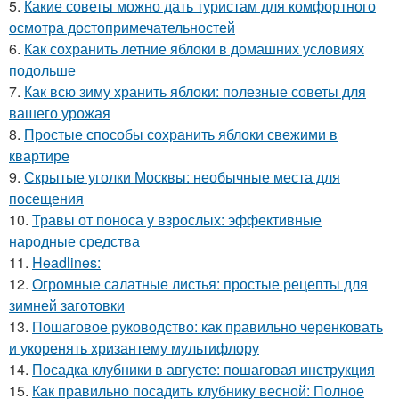
5.
Какие советы можно дать туристам для комфортного
осмотра достопримечательностей
6.
Как сохранить летние яблоки в домашних условиях
подольше
7.
Как всю зиму хранить яблоки: полезные советы для
вашего урожая
8.
Простые способы сохранить яблоки свежими в
квартире
9.
Скрытые уголки Москвы: необычные места для
посещения
10.
Травы от поноса у взрослых: эффективные
народные средства
11.
Headlines:
12.
Огромные салатные листья: простые рецепты для
зимней заготовки
13.
Пошаговое руководство: как правильно черенковать
и укоренять хризантему мультифлору
14.
Посадка клубники в августе: пошаговая инструкция
15.
Как правильно посадить клубнику весной: Полное