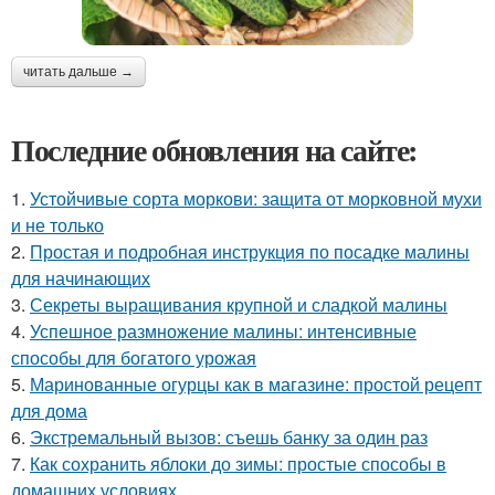
читать дальше →
Последние обновления на сайте:
1.
Устойчивые сорта моркови: защита от морковной мухи
и не только
2.
Простая и подробная инструкция по посадке малины
для начинающих
3.
Секреты выращивания крупной и сладкой малины
4.
Успешное размножение малины: интенсивные
способы для богатого урожая
5.
Маринованные огурцы как в магазине: простой рецепт
для дома
6.
Экстремальный вызов: съешь банку за один раз
7.
Как сохранить яблоки до зимы: простые способы в
домашних условиях