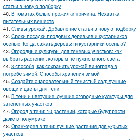
статьи в новую подборку
40.
В томатах белые прожилки причина. Нехватка
питательных веществ
41.
Сливы урожай. Добавление статьи в новую подборку
42.
Сроки посадки плодовых деревьев и кустарников
осенью. Когда сажать деревья и кустарники осенью?
43.
Огородные культуры для теневых участков: как
выбрать растения, которым не нужно много света
44.
3 способа, как сохранить урожай винограда в
погребе зимой. Способы хранения зимой
45.
Создайте очаровательный тенистый сад: лучшие
овощи и цветы для тени
46.
В тени и цветущие: лучшие огородные культуры для
затененных участков
47.
Огород в тени: 10 растений, которые будут расти
даже в полумраке
48.
Оранжерея в тени: лучшие растения для укрытых
участков