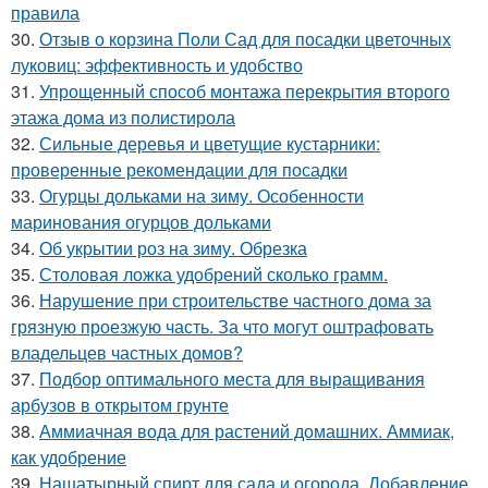
правила
30.
Отзыв о корзина Поли Сад для посадки цветочных
луковиц: эффективность и удобство
31.
Упрощенный способ монтажа перекрытия второго
этажа дома из полистирола
32.
Сильные деревья и цветущие кустарники:
проверенные рекомендации для посадки
33.
Огурцы дольками на зиму. Особенности
маринования огурцов дольками
34.
Об укрытии роз на зиму. Обрезка
35.
Столовая ложка удобрений сколько грамм.
36.
Нарушение при строительстве частного дома за
грязную проезжую часть. За что могут оштрафовать
владельцев частных домов?
37.
Подбор оптимального места для выращивания
арбузов в открытом грунте
38.
Аммиачная вода для растений домашних. Аммиак,
как удобрение
39.
Нашатырный спирт для сада и огорода. Добавление