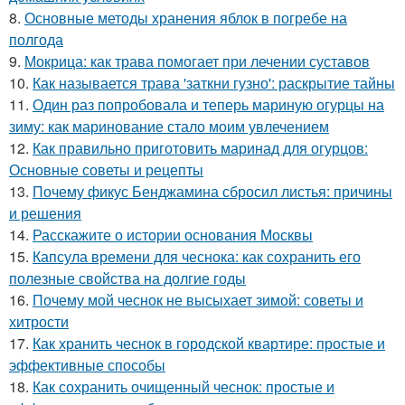
8.
Основные методы хранения яблок в погребе на
полгода
9.
Мокрица: как трава помогает при лечении суставов
10.
Как называется трава 'заткни гузно': раскрытие тайны
11.
Один раз попробовала и теперь мариную огурцы на
зиму: как маринование стало моим увлечением
12.
Как правильно приготовить маринад для огурцов:
Основные советы и рецепты
13.
Почему фикус Бенджамина сбросил листья: причины
и решения
14.
Расскажите о истории основания Москвы
15.
Капсула времени для чеснока: как сохранить его
полезные свойства на долгие годы
16.
Почему мой чеснок не высыхает зимой: советы и
хитрости
17.
Как хранить чеснок в городской квартире: простые и
эффективные способы
18.
Как сохранить очищенный чеснок: простые и