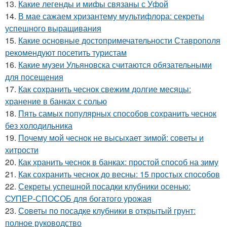
13.
Какие легенды и мифы связаны с Уфой
14.
В мае сажаем хризантему мультифлора: секреты
успешного выращивания
15.
Какие основные достопримечательности Ставрополя
рекомендуют посетить туристам
16.
Какие музеи Ульяновска считаются обязательными
для посещения
17.
Как сохранить чеснок свежим долгие месяцы:
хранение в банках с солью
18.
Пять самых популярных способов сохранить чеснок
без холодильника
19.
Почему мой чеснок не высыхает зимой: советы и
хитрости
20.
Как хранить чеснок в банках: простой способ на зиму
21.
Как сохранить чеснок до весны: 15 простых способов
22.
Секреты успешной посадки клубники осенью:
СУПЕР-СПОСОБ для богатого урожая
23.
Советы по посадке клубники в открытый грунт:
полное руководство