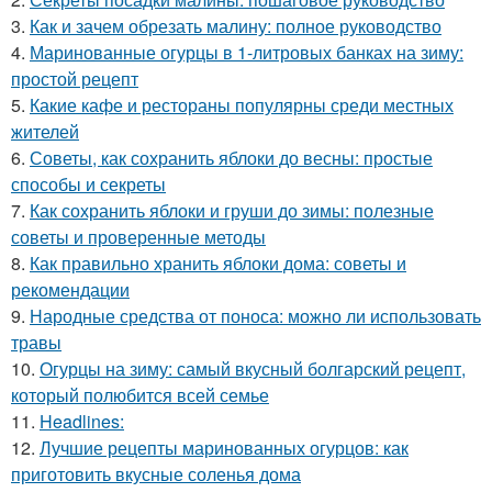
3.
Как и зачем обрезать малину: полное руководство
4.
Маринованные огурцы в 1-литровых банках на зиму:
простой рецепт
5.
Какие кафе и рестораны популярны среди местных
жителей
6.
Советы, как сохранить яблоки до весны: простые
способы и секреты
7.
Как сохранить яблоки и груши до зимы: полезные
советы и проверенные методы
8.
Как правильно хранить яблоки дома: советы и
рекомендации
9.
Народные средства от поноса: можно ли использовать
травы
10.
Огурцы на зиму: самый вкусный болгарский рецепт,
который полюбится всей семье
11.
Headlines:
12.
Лучшие рецепты маринованных огурцов: как
приготовить вкусные соленья дома