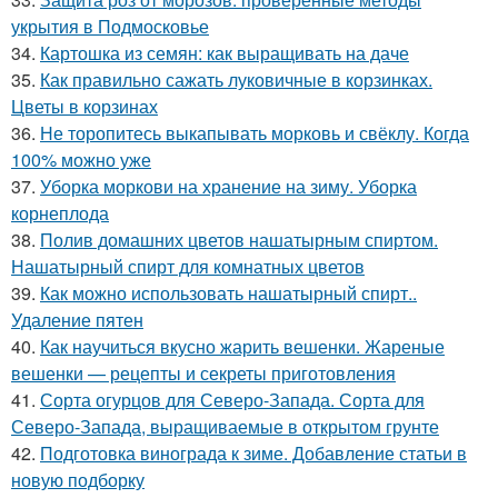
укрытия в Подмосковье
34.
Картошка из семян: как выращивать на даче
35.
Как правильно сажать луковичные в корзинках.
Цветы в корзинах
36.
Не торопитесь выкапывать морковь и свёклу. Когда
100% можно уже
37.
Уборка моркови на хранение на зиму. Уборка
корнеплода
38.
Полив домашних цветов нашатырным спиртом.
Нашатырный спирт для комнатных цветов
39.
Как можно использовать нашатырный спирт..
Удаление пятен
40.
Как научиться вкусно жарить вешенки. Жареные
вешенки — рецепты и секреты приготовления
41.
Сорта огурцов для Северо-Запада. Сорта для
Северо-Запада, выращиваемые в открытом грунте
42.
Подготовка винограда к зиме. Добавление статьи в
новую подборку