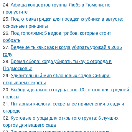
24.
Афиша концертов группы Любэ в Тюмени: не
пропустите
25.
Подготовка грядки для посадки клубники в августе:
основные принципы
26.
Под тополями: 5 видов грибов, которые стоит
собрать
27.
Ведение тыквы: как и когда убирать урожай в 2025
году
28.
Время сбора: когда убирать тыкву с огорода в
Подмосковье
29.
Удивительный мир яблоневых садов Сибири:
открываем секреты
30.
Выбор идеального огурца: топ-10 сортов для средней
полосы
31.
Янтарная кислота: секреты ее применения в саду и
огороде
32.
Кустовые огурцы для открытого грунта: 6 лучших
сортов для вашего сада
33.
Защита роз от морозов: проверенные методы