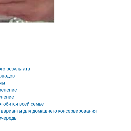
го результата
доводов
имы
именение
енение
олюбится всей семье
 варианты для домашнего консервирования
очередь