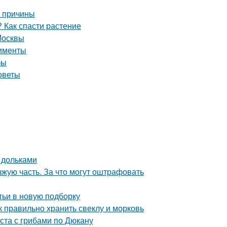
е причины
 Как спасти растение
Москвы
рименты
бы
советы
 дольками
зжую часть. За что могут оштрафовать
тьи в новую подборку
к правильно хранить свеклу и морковь
ста с грибами по Дюкану