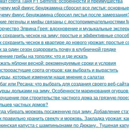
мат сорта Таня F1 Seminis: особенности и преимущества
чему мой фикус бенджамина сбросил все листья: основны
чему фикус бенджамина сбросил листья после замерзания?
кие легенды и мифы связаны с достопримечательностями 
орчество Элвина Грея: вдохновение и музыкальные экспе
к сохранить чеснок на зиму: простые и эффективные спосо
к сохранить чеснок в квартире до нового урожая: простые 
к за один сезон оздоровить почву в клубничной грядке
енние грибы на тополях: что и где искать
жать яблони весной: рекомендуемые сроки и условия
строрастущие сорта огурцов: как выбрать и вырастить
урцы, которые изменили наше мнение о салатах
баг или Ресана: что выбрать для создания своего веб-сайта
урцы дольками на зиму. Особенности маринования огурцов
рушение при строительстве частного дома за грязную прое
льцев частных домов?
гда убирать морковь посаженную под зиму. Добавление ста
к правильно хранить свеклу и морковь. Закладка урожая: ка
кинская капуста с шампиньонами по Дюкану.. Тушеная капу