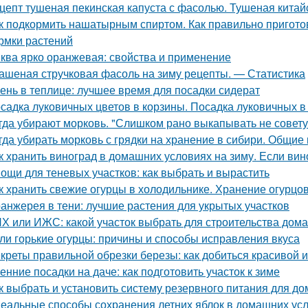
цепт тушеная пекинская капуста с фасолью. Тушеная китай
к подкормить нашатырным спиртом. Как правильно пригото
рмки растений
ква ярко оранжевая: свойства и применение
ашеная стручковая фасоль на зиму рецепты. — Статистика
ень в теплице: лучшее время для посадки сидерат
садка луковичных цветов в корзины. Посадка луковичных в
гда убирают морковь. "Слишком рано выкапывать не совету
гда убирать морковь с грядки на хранение в сибири. Общие
к хранить виноград в домашних условиях на зиму. Если вино
ощи для теневых участков: как выбрать и вырастить
к хранить свежие огурцы в холодильнике. Хранение огурцо
анжерея в тени: лучшие растения для укрытых участков
Х или ИЖС: какой участок выбрать для строительства дома
ли горькие огурцы: причины и способы исправления вкуса
креты правильной обрезки березы: как добиться красивой 
енние посадки на даче: как подготовить участок к зиме
к выбрать и установить систему резервного питания для до
еальные способы сохранения летних яблок в домашних ус