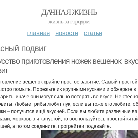
ДАЧНАЯ ЖИЗНЬ
жизнь за городом
главная
новости
статьи
сный подвиг
усство приготовления ножек вешенок: вку
виг
товление вёшенок крайне простое занятие. Самый простой с
ыстро помыть. Порежьте их крупными кусками и обжарьте в 
арить, иначе они могут сильно потерять во вкусе. Не стесн
овиты. Любые грибы любят лук, если вы тоже его любите, об
ки – получится ещё вкусней. Если вы любите различные ва
ками, морковью и капустой, то воспользуйтесь простой кит
ощей, а потом соедините, прогрейтеи подавайте.