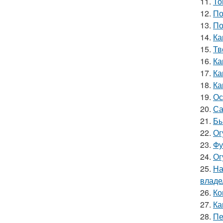
11.
То
12.
По
13.
По
14.
Ка
15.
Тв
16.
Ка
17.
Ка
18.
Ка
19.
Ос
20.
Са
21.
Бы
22.
Ог
23.
Фу
24.
Ог
25.
На
владе
26.
Ко
27.
Ка
28.
Пе