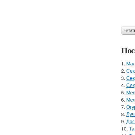
читат
Пос
1.
Мал
2.
Сек
3.
Сек
4.
Сек
5.
Мел
6.
Мел
7.
Огу
8.
Луч
9.
Дос
10.
Та