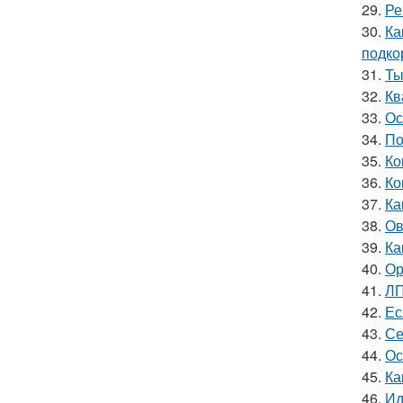
29.
Ре
30.
Ка
подко
31.
Ты
32.
Кв
33.
Ос
34.
По
35.
Ко
36.
Ко
37.
Ка
38.
Ов
39.
Ка
40.
Ор
41.
ЛП
42.
Ес
43.
Се
44.
Ос
45.
Ка
46.
Ид