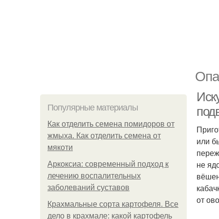
Опа
Иск
Популярные материалы
под
Как отделить семена помидоров от
Приго
жмыха. Как отделить семена от
или б
мякоти
переж
не яд
Аркоксиа: современный подход к
вёшен
лечению воспалительных
кабач
заболеваний суставов
от ов
Крахмальные сорта картофеля. Все
дело в крахмале: какой картофель