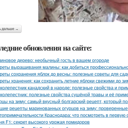
ь дальше →
ледние обновления на сайте:
иновое дерево: необычный гость в вашем огороде
реты выращивания малины: как добиться профессионально
реты сохранения яблок до весны: полезные советы для са
реты хранения: как сохранить летние яблоки свежими до з
колепестник канадский в народе: полезные свойства и пр
колепестник: полезные свойства сушёной травы и её прим
рцы на зиму: самый вкусный болгарский рецепт, который п
шие рецепты маринованных огурцов на зиму: проверенные
топримечательности Краснодара: что посмотреть в первую 
ня F1: секрет высокого урожая помидоров