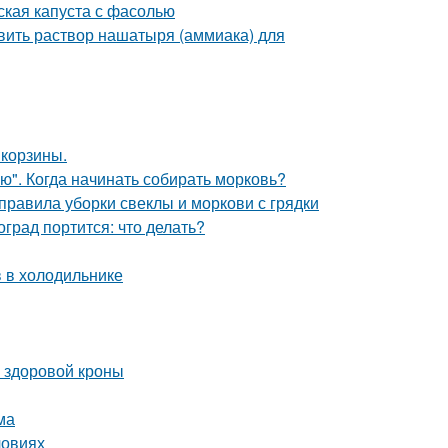
ская капуста с фасолью
вить раствор нашатыря (аммиака) для
 корзины.
ю". Когда начинать собирать морковь?
 правила уборки свеклы и моркови с грядки
град портится: что делать?
в в холодильнике
и здоровой кроны
ма
ловиях