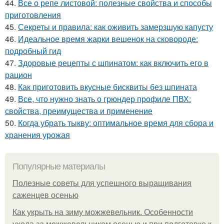
44.
Все о репе листовой: полезные свойства и способы
приготовления
45.
Секреты и правила: как оживить замерзшую капусту
46.
Идеальное время жарки вешенок на сковороде:
подробный гид
47.
Здоровые рецепты с шпинатом: как включить его в
рацион
48.
Как приготовить вкусные бисквиты без шпината
49.
Все, что нужно знать о грюндер профиле ПВХ:
свойства, преимущества и применение
50.
Когда убрать тыкву: оптимальное время для сбора и
хранения урожая
Популярные материалы
Полезные советы для успешного выращивания
саженцев осенью
Как укрыть на зиму можжевельник. Особенности