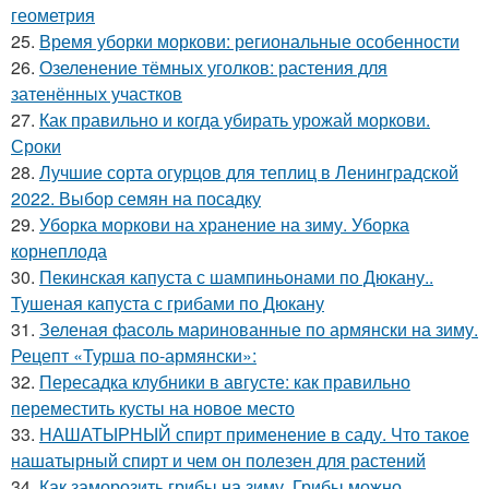
геометрия
25.
Время уборки моркови: региональные особенности
26.
Озеленение тёмных уголков: растения для
затенённых участков
27.
Как правильно и когда убирать урожай моркови.
Сроки
28.
Лучшие сорта огурцов для теплиц в Ленинградской
2022. Выбор семян на посадку
29.
Уборка моркови на хранение на зиму. Уборка
корнеплода
30.
Пекинская капуста с шампиньонами по Дюкану..
Тушеная капуста с грибами по Дюкану
31.
Зеленая фасоль маринованные по армянски на зиму.
Рецепт «Турша по-армянски»:
32.
Пересадка клубники в августе: как правильно
переместить кусты на новое место
33.
НАШАТЫРНЫЙ спирт применение в саду. Что такое
нашатырный спирт и чем он полезен для растений
34.
Как заморозить грибы на зиму. Грибы можно