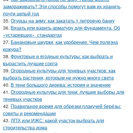
замораживать? Эти способы помогут вам их хранить
почти целый год
35.
Огурцы на зиму: как закатать 1 литровую банку
36.
Вязать или варить арматуру для фундамента. Об
«устаревших» стандартах
37.
Банановые шкурки, как удобрение. Чем полезна
кожура?
38.
Фруктовые и ягодные культуры: как выбрать и
вырастить лучшие сорта
39.
Огородные культуры для теневых участков: как
выбрать растения, которым не нужно много света
40.
В тени большого дерева: история и значение
41.
Огородные культуры для тени: лучшие выборы для
теневых участков
42.
Правильное время для обрезки плакучей берёзы:
советы и рекомендации
43.
ЛПХ или ИЖС: какой участок выбрать для
строительства дома