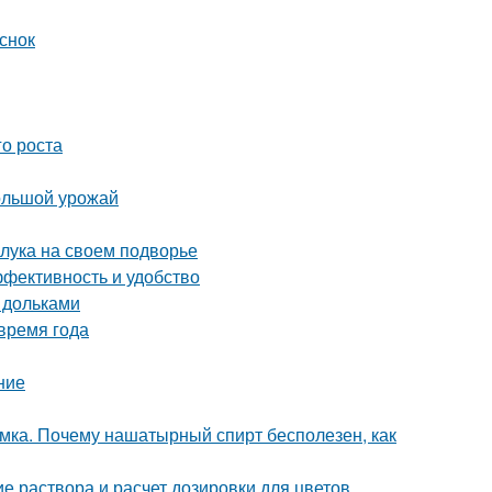
снок
го роста
большой урожай
 лука на своем подворье
ффективность и удобство
 дольками
время года
ние
мка. Почему нашатырный спирт бесполезен, как
е раствора и расчет дозировки для цветов