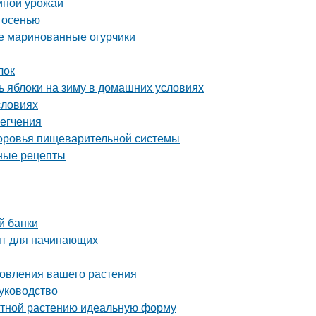
йной урожай
 осенью
ые маринованные огурчики
лок
 яблоки на зиму в домашних условиях
словиях
легчения
здоровья пищеварительной системы
дные рецепты
й банки
пт для начинающих
новления вашего растения
уководство
атной растению идеальную форму