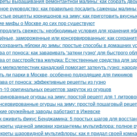
реты выращивания ремонтантной малины: как собрать дво
ное руководство: как правильно посадить саженцы малины
стые рецепты корнишонов на зиму: как приготовить вкусн
ие мифы о Москве до сих пор существуют
 продлить свежесть: необходимые условия для хранения яб
ёные, замороженные или консервированные: как сохранить
 сохранить яблоки до зимы: простые способы в домашних у
ва от поноса: как заваривать 'заткни гузно' для быстрого об
ва от расстройства желудка: Естественные средства для 
к мелколепестник канадский помогает заткнуть гузно: наро
ть ли парки в Москве, особенно подходящие для пикников
ава от поноса: эффективные рецепты из гузно
п-10 оригинальных рецептов закруток из огурцов
ринованные огурцы на зиму: простой рецепт для 1 литрово
нсервированные огурцы на зиму: простой пошаговый реце
кие оружейные заводы работают в Ижевске
к оживить фикус Бенджамина: 5 простых шагов для восста
креты удачной зимовки хризантемы мультифлора: полное р
креты шаровидной мультифлоры: как я придал своей комн