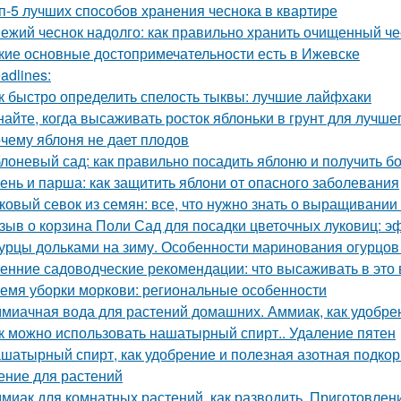
п-5 лучших способов хранения чеснока в квартире
ежий чеснок надолго: как правильно хранить очищенный че
кие основные достопримечательности есть в Ижевске
adlines:
к быстро определить спелость тыквы: лучшие лайфхаки
найте, когда высаживать росток яблоньки в грунт для лучше
чему яблоня не дает плодов
лоневый сад: как правильно посадить яблоню и получить 
ень и парша: как защитить яблони от опасного заболевания
ковый севок из семян: все, что нужно знать о выращивании
зыв о корзина Поли Сад для посадки цветочных луковиц: э
урцы дольками на зиму. Особенности маринования огурцов
енние садоводческие рекомендации: что высаживать в это 
емя уборки моркови: региональные особенности
миачная вода для растений домашних. Аммиак, как удобре
к можно использовать нашатырный спирт.. Удаление пятен
шатырный спирт, как удобрение и полезная азотная подкор
ение для растений
миак для комнатных растений, как разводить. Приготовлени