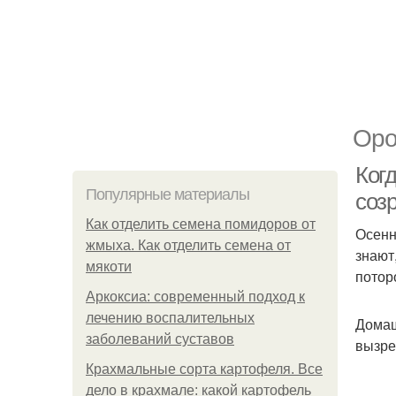
Оро
Когд
Популярные материалы
созр
Как отделить семена помидоров от
Осенн
жмыха. Как отделить семена от
знают
мякоти
потор
Аркоксиа: современный подход к
лечению воспалительных
Домаш
заболеваний суставов
вызре
Крахмальные сорта картофеля. Все
дело в крахмале: какой картофель