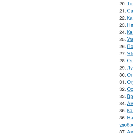
20.
То
21.
Св
22.
Ка
23.
He
24.
Ка
25.
Уз
26.
По
27.
Яб
28.
Ос
29.
Лу
30.
От
31.
Ог
32.
Ос
33.
Вр
34.
Ам
35.
Ка
36.
На
удобр
37.
Ам