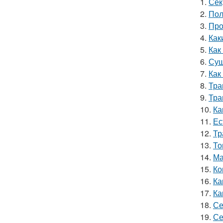
1.
Сек
2.
Пол
3.
Про
4.
Как
5.
Как
6.
Суш
7.
Как
8.
Тра
9.
Тра
10.
Ка
11.
Ес
12.
Тр
13.
То
14.
Ма
15.
Ко
16.
Ка
17.
Ка
18.
Се
19.
Се