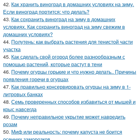
42.
Как хранить виноград в домашних условиях на зиму.
Если виноград портится: что делать?
43.
Как сохранить виноград на зиму в домашних
условиях. Как сохранить виноград на зиму свежим в
домашних условиях?
44.
Полутень: как выбрать растения для тенистой части
участка
45.
Как сделать свой огород более разнообразным с
помощью растений, которые растут в тени
46.
Почему огурцы горькие и что нужно делать.. Причины
появления горечи в огурцах
47.
Как правильно консервировать огурцы на зиму в 1-
литровых банках
48.
Семь проверенных способов избавиться от мышей и
крыс навсегда
49.
Почему неправильное укрытие может навредить
розам
50.
Миф или реальность: почему капуста не боится
осенних заморозков