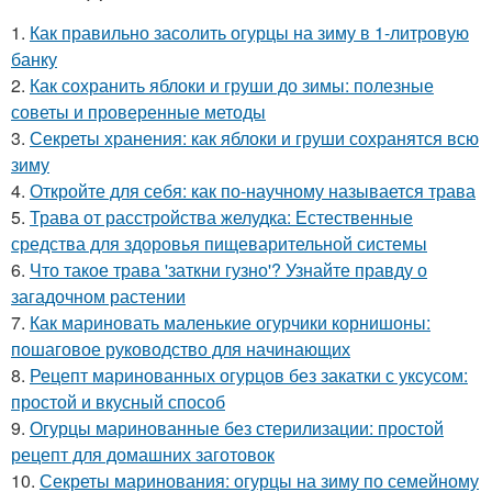
1.
Как правильно засолить огурцы на зиму в 1-литровую
банку
2.
Как сохранить яблоки и груши до зимы: полезные
советы и проверенные методы
3.
Секреты хранения: как яблоки и груши сохранятся всю
зиму
4.
Откройте для себя: как по-научному называется трава
5.
Трава от расстройства желудка: Естественные
средства для здоровья пищеварительной системы
6.
Что такое трава 'заткни гузно'? Узнайте правду о
загадочном растении
7.
Как мариновать маленькие огурчики корнишоны:
пошаговое руководство для начинающих
8.
Рецепт маринованных огурцов без закатки с уксусом:
простой и вкусный способ
9.
Огурцы маринованные без стерилизации: простой
рецепт для домашних заготовок
10.
Секреты маринования: огурцы на зиму по семейному