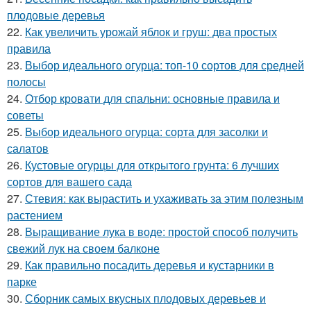
плодовые деревья
22.
Как увеличить урожай яблок и груш: два простых
правила
23.
Выбор идеального огурца: топ-10 сортов для средней
полосы
24.
Отбор кровати для спальни: основные правила и
советы
25.
Выбор идеального огурца: сорта для засолки и
салатов
26.
Кустовые огурцы для открытого грунта: 6 лучших
сортов для вашего сада
27.
Стевия: как вырастить и ухаживать за этим полезным
растением
28.
Выращивание лука в воде: простой способ получить
свежий лук на своем балконе
29.
Как правильно посадить деревья и кустарники в
парке
30.
Сборник самых вкусных плодовых деревьев и