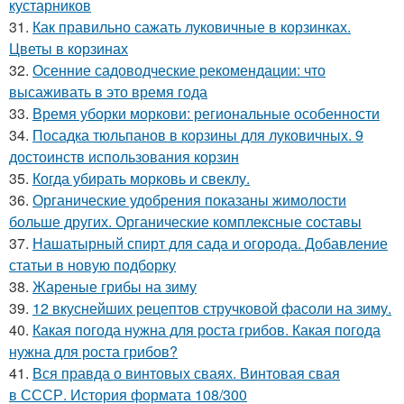
кустарников
31.
Как правильно сажать луковичные в корзинках.
Цветы в корзинах
32.
Осенние садоводческие рекомендации: что
высаживать в это время года
33.
Время уборки моркови: региональные особенности
34.
Посадка тюльпанов в корзины для луковичных. 9
достоинств использования корзин
35.
Когда убирать морковь и свеклу.
36.
Органические удобрения показаны жимолости
больше других. Органические комплексные составы
37.
Нашатырный спирт для сада и огорода. Добавление
статьи в новую подборку
38.
Жареные грибы на зиму
39.
12 вкуснейших рецептов стручковой фасоли на зиму.
40.
Какая погода нужна для роста грибов. Какая погода
нужна для роста грибов?
41.
Вся правда о винтовых сваях. Винтовая свая
в СССР. История формата 108/300