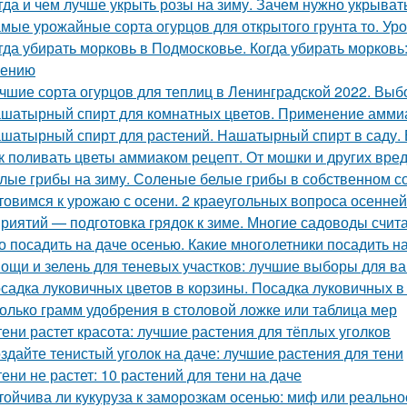
гда и чем лучше укрыть розы на зиму. Зачем нужно укрывать
мые урожайные сорта огурцов для открытого грунта то. Ур
гда убирать морковь в Подмосковье. Когда убирать морковь:
нению
чшие сорта огурцов для теплиц в Ленинградской 2022. Выб
шатырный спирт для комнатных цветов. Применение аммиак
шатырный спирт для растений. Нашатырный спирт в саду. 
к поливать цветы аммиаком рецепт. От мошки и других вре
лые грибы на зиму. Соленые белые грибы в собственном с
товимся к урожаю с осени. 2 краеугольных вопроса осенней
риятий — подготовка грядок к зиме. Многие садоводы счита
о посадить на даче осенью. Какие многолетники посадить 
ощи и зелень для теневых участков: лучшие выборы для в
садка луковичных цветов в корзины. Посадка луковичных в
олько грамм удобрения в столовой ложке или таблица мер
тени растет красота: лучшие растения для тёплых уголков
здайте тенистый уголок на даче: лучшие растения для тени
тени не растет: 10 растений для тени на даче
тойчива ли кукуруза к заморозкам осенью: миф или реально