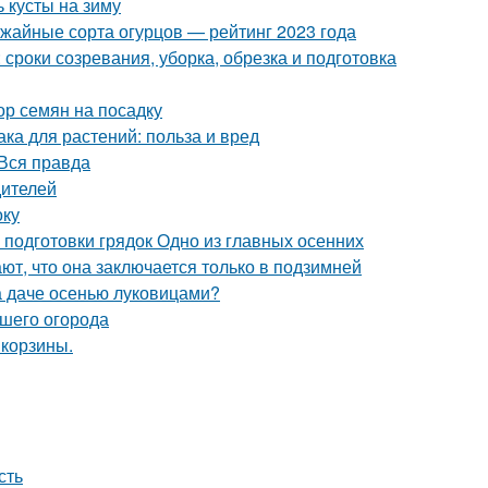
 кусты на зиму
ожайные сорта огурцов — рейтинг 2023 года
 сроки созревания, уборка, обрезка и подготовка
ор семян на посадку
а для растений: польза и вред
Вся правда
дителей
оку
 подготовки грядок Одно из главных осенних
ют, что она заключается только в подзимней
на даче осенью луковицами?
ашего огорода
 корзины.
сть