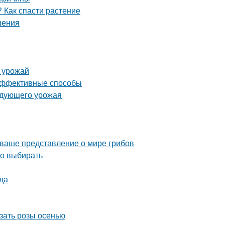
 Как спасти растение
шения
ь урожай
 эффективные способы
ледующего урожая
 ваше представление о мире грибов
но выбирать
да
езать розы осенью