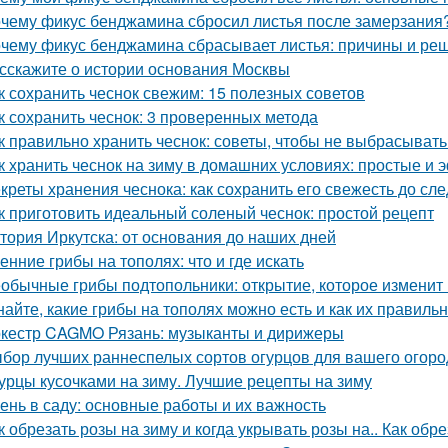
чему фикус бенджамина сбросил листья после замерзания?
чему фикус бенджамина сбрасывает листья: причины и ре
сскажите о истории основания Москвы
к сохранить чеснок свежим: 15 полезных советов
к сохранить чеснок: 3 проверенных метода
к правильно хранить чеснок: советы, чтобы не выбрасыват
к хранить чеснок на зиму в домашних условиях: простые и
креты хранения чеснока: как сохранить его свежесть до с
к приготовить идеальный соленый чеснок: простой рецепт
тория Иркутска: от основания до наших дней
енние грибы на тополях: что и где искать
обычные грибы подтопольники: открытие, которое изменит
найте, какие грибы на тополях можно есть и как их правиль
кестр CAGMO Рязань: музыканты и дирижеры
бор лучших раннеспелых сортов огурцов для вашего огоро
урцы кусочками на зиму. Лучшие рецепты на зиму
ень в саду: основные работы и их важность
к обрезать розы на зиму и когда укрывать розы на.. Как обр