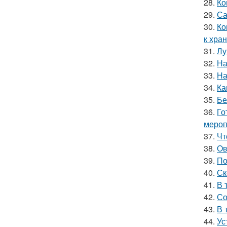
28.
Ко
29.
Са
30.
Ко
к хра
31.
Лу
32.
На
33.
На
34.
Ка
35.
Бе
36.
Го
мероп
37.
Чт
38.
Ов
39.
По
40.
Ск
41.
В 
42.
Со
43.
В 
44.
Ус