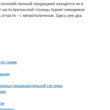
скохозяйственной продукцией находятся не в
ой части британской столицы бурлит невидимая
ь отчасти – с метрополитеном. Здесь уже два
 по схеме
дации
здоровья пищеварительной системы
зиму
уле
 причины