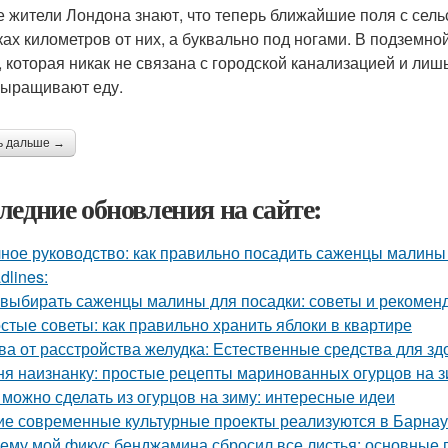
е жители Лондона знают, что теперь ближайшие поля с сель
ках километров от них, а буквально под ногами. В подземн
, которая никак не связана с городской канализацией и лиш
выращивают еду.
ь дальше →
ледние обновления на сайте:
ное руководство: как правильно посадить саженцы малины
dlines:
 выбирать саженцы малины для посадки: советы и рекомен
стые советы: как правильно хранить яблоки в квартире
ва от расстройства желудка: Естественные средства для 
ня наизнанку: простые рецепты маринованных огурцов на 
 можно сделать из огурцов на зиму: интересные идеи
ие современные культурные проекты реализуются в Барна
ему мой фикус бенджамина сбросил все листья: основные