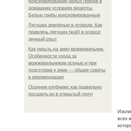
Консервирование белых грибов в
домашних условиях рецепты.
Белые грибы консервированные
Лягушки земляные в огороде. Как
привлечь лягушек (жаб) в огород:
личный опыт
Как укрыть на зиму можжевельник.
Особенности ухода за
можжевельником осенью и при
подготовке к зиме — общие советы
и рекомендации
Осенние клубники: как правильно
посадить их в открытый грунт
Изоли
всех 
котор