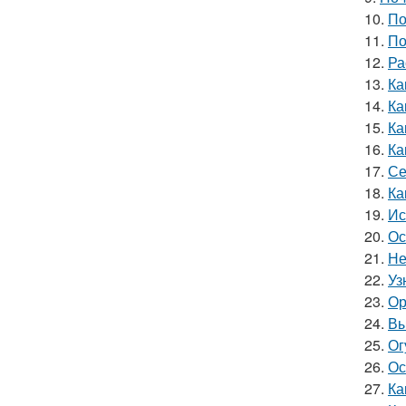
10.
По
11.
По
12.
Ра
13.
Ка
14.
Ка
15.
Ка
16.
Ка
17.
Се
18.
Ка
19.
Ис
20.
Ос
21.
Не
22.
Уз
23.
Ор
24.
Вы
25.
Ог
26.
Ос
27.
Ка