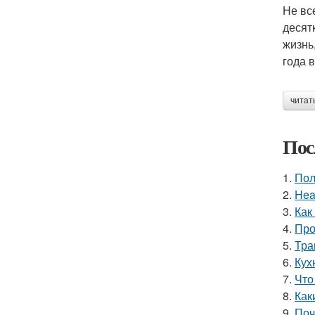
Не вс
десят
жизнь
года 
читат
Пос
1.
Пол
2.
Hea
3.
Как
4.
Про
5.
Тра
6.
Кух
7.
Что
8.
Как
9.
Поч