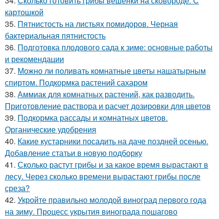
34.
Сколько готовить грибы вешенки на сковороде. С
картошкой
35.
Пятнистость на листьях помидоров. Черная
бактериальная пятнистость
36.
Подготовка плодового сада к зиме: основные работы
и рекомендации
37.
Можно ли поливать комнатные цветы нашатырным
спиртом. Подкормка растений сахаром
38.
Аммиак для комнатных растений, как разводить.
Приготовление раствора и расчет дозировки для цветов
39.
Подкормка рассады и комнатных цветов.
Органические удобрения
40.
Какие кустарники посадить на даче поздней осенью.
Добавление статьи в новую подборку
41.
Сколько растут грибы и за какое время вырастают в
лесу. Через сколько времени вырастают грибы после
среза?
42.
Укройте правильно молодой виноград первого года
на зиму. Процесс укрытия винограда пошагово