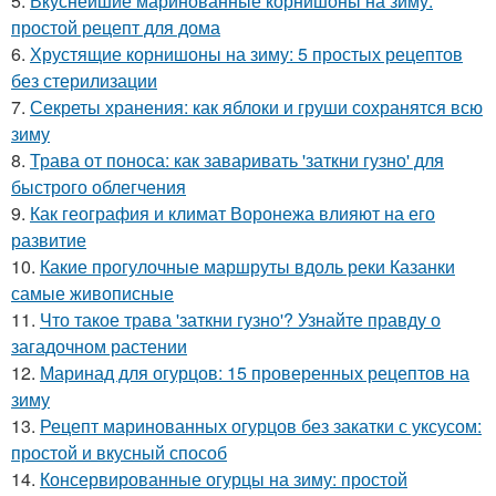
5.
Вкуснейшие маринованные корнишоны на зиму:
простой рецепт для дома
6.
Хрустящие корнишоны на зиму: 5 простых рецептов
без стерилизации
7.
Секреты хранения: как яблоки и груши сохранятся всю
зиму
8.
Трава от поноса: как заваривать 'заткни гузно' для
быстрого облегчения
9.
Как география и климат Воронежа влияют на его
развитие
10.
Какие прогулочные маршруты вдоль реки Казанки
самые живописные
11.
Что такое трава 'заткни гузно'? Узнайте правду о
загадочном растении
12.
Маринад для огурцов: 15 проверенных рецептов на
зиму
13.
Рецепт маринованных огурцов без закатки с уксусом:
простой и вкусный способ
14.
Консервированные огурцы на зиму: простой