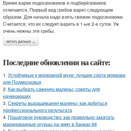
Время варки подосиновиков и подберёзовиков
отличается. Первый вид грибов варят следующим
образом. Для начала надо взять свежие подосиновики.
Считается, что их следует варить в 1-ые 2-е суток. Уж
очень нежны эти грибы.
читать дальше →
Последние обновления на сайте:
1.
Устойчивые к морковной мухе: лучшие сорта моркови
для Подмосковья
2.
Как выбрать саженец малины: советы для
начинающих
3.
Секреты выращивания малины: как добиться
профессионального результата
4.
Пошаговое руководство: как правильно закатать
маринованные огурцы на зиму в банках 68