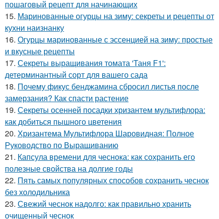
пошаговый рецепт для начинающих
15.
Маринованные огурцы на зиму: секреты и рецепты от
кухни наизнанку
16.
Огурцы маринованные с эссенцией на зиму: простые
и вкусные рецепты
17.
Секреты выращивания томата 'Таня F1':
детерминантный сорт для вашего сада
18.
Почему фикус бенджамина сбросил листья после
замерзания? Как спасти растение
19.
Секреты осенней посадки хризантем мультифлора:
как добиться пышного цветения
20.
Хризантема Мультифлора Шаровидная: Полное
Руководство по Выращиванию
21.
Капсула времени для чеснока: как сохранить его
полезные свойства на долгие годы
22.
Пять самых популярных способов сохранить чеснок
без холодильника
23.
Свежий чеснок надолго: как правильно хранить
очищенный чеснок