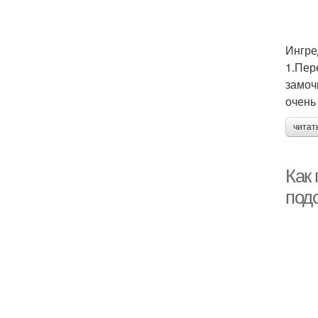
Ингре
1.Пер
замоч
очень
читат
Как
под