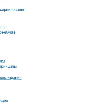
онсервирования
сны
ренбурге
щих
 принципы
екомендации
дущее