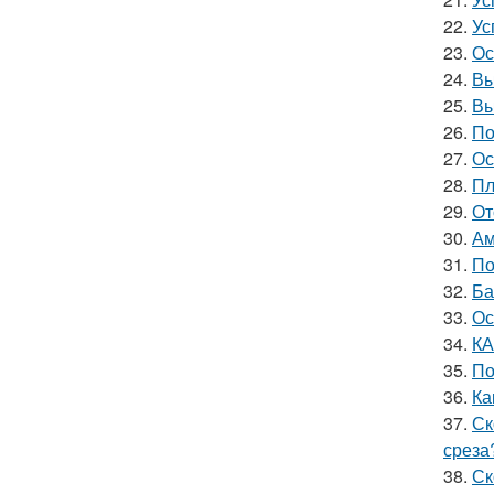
22.
Ус
23.
Ос
24.
Вы
25.
Вы
26.
По
27.
Ос
28.
Пл
29.
От
30.
Ам
31.
По
32.
Ба
33.
Ос
34.
КА
35.
По
36.
Ка
37.
Ск
среза
38.
Ск