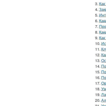
3.
Как
4.
Зак
5.
Инт
6.
Как
7.
Про
8.
Как
9.
Как
10.
Ис
11.
Кл
12.
Ка
13.
Ос
14.
По
15.
По
16.
По
17.
Ор
18.
Уз
19.
Ла
20.
Ал
21.
Ус