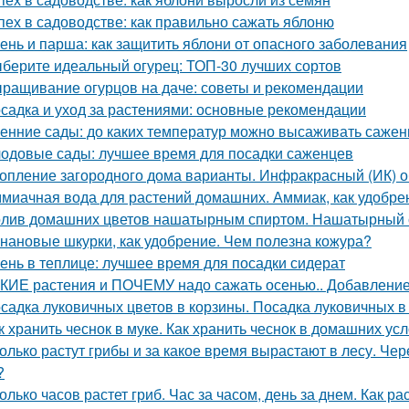
пех в садоводстве: как правильно сажать яблоню
ень и парша: как защитить яблони от опасного заболевания
берите идеальный огурец: ТОП-30 лучших сортов
ращивание огурцов на даче: советы и рекомендации
садка и уход за растениями: основные рекомендации
енние сады: до каких температур можно высаживать саже
одовые сады: лучшее время для посадки саженцев
опление загородного дома варианты. Инфракрасный (ИК) о
миачная вода для растений домашних. Аммиак, как удобре
лив домашних цветов нашатырным спиртом. Нашатырный с
нановые шкурки, как удобрение. Чем полезна кожура?
ень в теплице: лучшее время для посадки сидерат
КИЕ растения и ПОЧЕМУ надо сажать осенью.. Добавление 
садка луковичных цветов в корзины. Посадка луковичных в
к хранить чеснок в муке. Как хранить чеснок в домашних ус
олько растут грибы и за какое время вырастают в лесу. Че
?
олько часов растет гриб. Час за часом, день за днем. Как ра