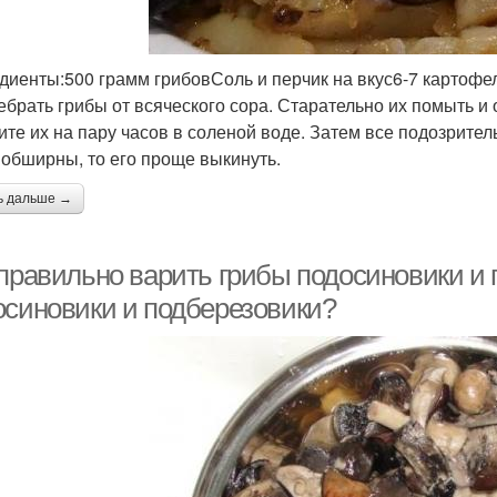
диенты:500 грамм грибовСоль и перчик на вкус6-7 картоф
ебрать грибы от всяческого сора. Старательно их помыть и 
ите их на пару часов в соленой воде. Затем все подозрите
 обширны, то его проще выкинуть.
ь дальше →
 правильно варить грибы подосиновики и 
осиновики и подберезовики?