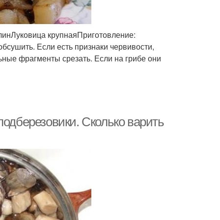
елинЛуковица крупнаяПриготовление:
обсушить. Если есть признаки червивости,
льные фрагменты срезать. Если на грибе они
подберезовики. Сколько варить