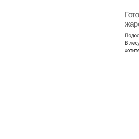
Гот
жар
Подос
В лес
хотит