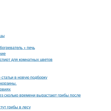
нцы
богреватель + печь
ние
пирт для комнатных цветов
статьи в новую подборку
 корзины.
ловиях
рез сколько времени вырастают грибы после
стут грибы в лесу