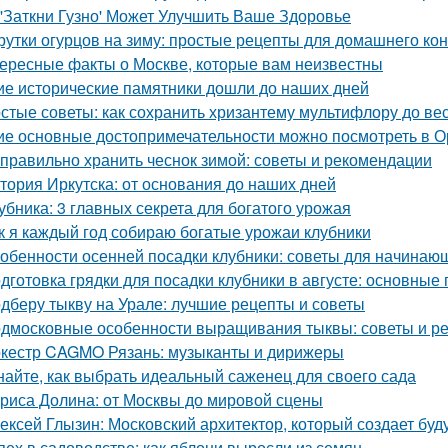
 'Заткни Гузно' Может Улучшить Ваше Здоровье
рутки огурцов на зиму: простые рецепты для домашнего к
ересные факты о Москве, которые вам неизвестны
ие исторические памятники дошли до наших дней
стые советы: как сохранить хризантему мультифлору до ве
ие основные достопримечательности можно посмотреть в О
 правильно хранить чеснок зимой: советы и рекомендации
тория Иркутска: от основания до наших дней
убника: 3 главных секрета для богатого урожая
к я каждый год собираю богатые урожаи клубники
обенности осенней посадки клубники: советы для начинаю
дготовка грядки для посадки клубники в августе: основные
дберу тыкву на Урале: лучшие рецепты и советы
дмосковные особенности выращивания тыквы: советы и р
кестр CAGMO Рязань: музыканты и дирижеры
найте, как выбрать идеальный саженец для своего сада
риса Долина: от Москвы до мировой сцены
ексей Глызин: Московский архитектор, который создает бу
пех в садоводстве: как яблони выросли из семян