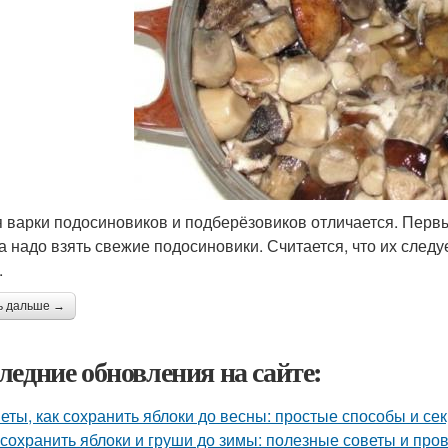
 варки подосиновиков и подберёзовиков отличается. Перв
а надо взять свежие подосиновики. Считается, что их следуе
.
ь дальше →
ледние обновления на сайте:
еты, как сохранить яблоки до весны: простые способы и се
 сохранить яблоки и груши до зимы: полезные советы и пр