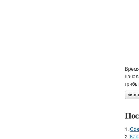
Время
начал
грибы
читат
Пос
1.
Сов
2.
Как