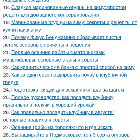
18.
Сладкие маринованные огурцы на зиму: простой
рецепт для домашнего консервирования
19.
Маринованные огурцы на зиму: секреты и рецепты от
кухни наизнанку
20.
Почему фикус Бенджамина сбрасывает листья
летом: основные причины и решения
21.
Первые осенние работы с маточниками
мультифлоры: основные этапы и советы
22.
Как хранить чеснок в банках: простой способ на зиму
23.
Как за один сезон оздоровить почву в клубничной
грядке
24.
Подготовка грядки для земляники: шаг за шагом
25.
Полное руководство: как посадить клубнику
правильно и получить хороший урожай
26.
Как правильно посадить клубнику в августе:
основные правила и советы
27.
Осенние грибы на тополях: что и где искать
28.
Выращивайте в Подмосковье: топ-3 сорта огурцов