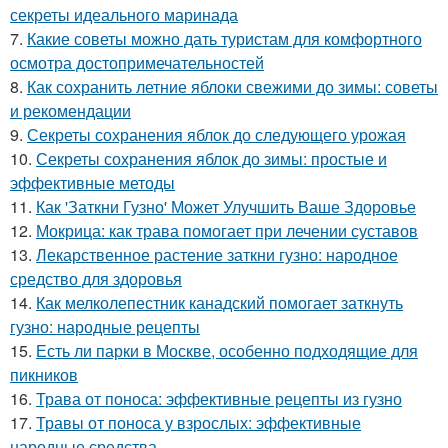
секреты идеального маринада
7.
Какие советы можно дать туристам для комфортного
осмотра достопримечательностей
8.
Как сохранить летние яблоки свежими до зимы: советы
и рекомендации
9.
Секреты сохранения яблок до следующего урожая
10.
Секреты сохранения яблок до зимы: простые и
эффективные методы
11.
Как 'Заткни Гузно' Может Улучшить Ваше Здоровье
12.
Мокрица: как трава помогает при лечении суставов
13.
Лекарственное растение заткни гузно: народное
средство для здоровья
14.
Как мелколепестник канадский помогает заткнуть
гузно: народные рецепты
15.
Есть ли парки в Москве, особенно подходящие для
пикников
16.
Трава от поноса: эффективные рецепты из гузно
17.
Травы от поноса у взрослых: эффективные
народные средства