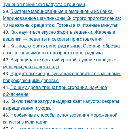
Тушеная пекинская капуста с грибами
39.
Быстрые маринованные шампиньоны из банки.
Маринованные шампиньоны быстрого приготовления:
10 идеальных рецептов. Готовы в считанные минуты!
40.
Как научиться вкусно жарить вешенки. Жареные
вешенки — рецепты и секреты приготовления
41.
Как подготовить виноград к зиме. Осенняя обрезка
лозы в зависимости от возраста виноградника
42.
Выращивайте богатый урожай: лучшие овощные
культуры для вашего сада
43.
Вредительские грызуны: как справиться с мышами,
повреждающими деревья
44.
Почему дрова трещат при сгорании: научное
объяснение
45.
Какую температуру выдерживает капуста: секреты
выращивания и ухода
46.
Необычные способы использования мороженной
капусты в кулинарии
47.
Как заморозки помогают сохранить питательные