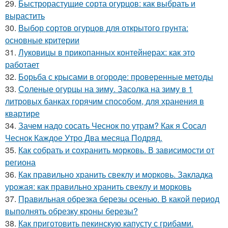
29.
Быстрорастущие сорта огурцов: как выбрать и
вырастить
30.
Выбор сортов огурцов для открытого грунта:
основные критерии
31.
Луковицы в прикопанных контейнерах: как это
работает
32.
Борьба с крысами в огороде: проверенные методы
33.
Соленые огурцы на зиму. Засолка на зиму в 1
литровых банках горячим способом, для хранения в
квартире
34.
Зачем надо сосать Чеснок по утрам? Как я Сосал
Чеснок Каждое Утро Два месяца Подряд.
35.
Как собрать и сохранить морковь. В зависимости от
региона
36.
Как правильно хранить свеклу и морковь. Закладка
урожая: как правильно хранить свеклу и морковь
37.
Правильная обрезка березы осенью. В какой период
выполнять обрезку кроны березы?
38.
Как приготовить пекинскую капусту с грибами.