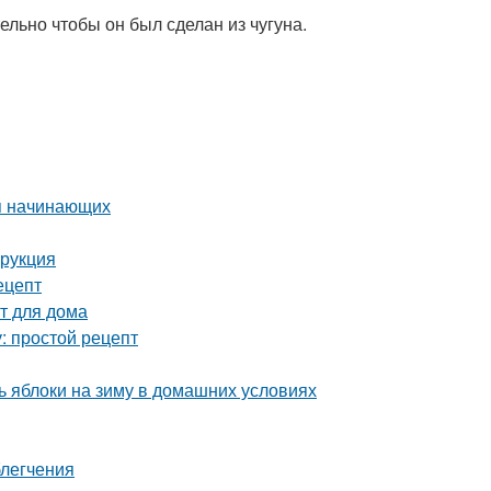
льно чтобы он был сделан из чугуна.
я начинающих
трукция
ецепт
т для дома
: простой рецепт
 яблоки на зиму в домашних условиях
блегчения