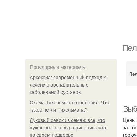
Пел
Популярные материалы
Пел
Аркоксиа: современный подход к
лечению воспалительных
заболеваний суставов
Схема Тихельмана отопления. Что
Выбо
такое петля Тихельмана?
Цены 
Луковый севок из семян: все, что
за эт
нужно знать о выращивании лука
горюч
на своем подворье