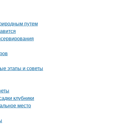
 природным путем
равится
нсервирования
оров
ые этапы и советы
веты
садки клубники
еальное место
ы