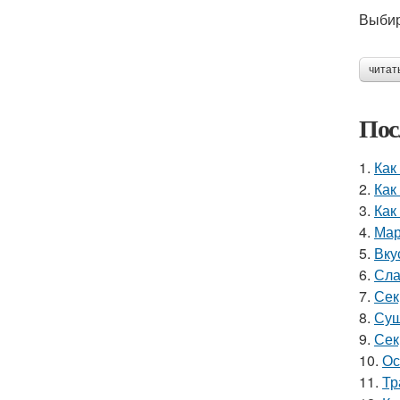
Выбир
читат
Пос
1.
Как
2.
Как
3.
Как
4.
Мар
5.
Вку
6.
Сла
7.
Сек
8.
Суш
9.
Сек
10.
Ос
11.
Тр