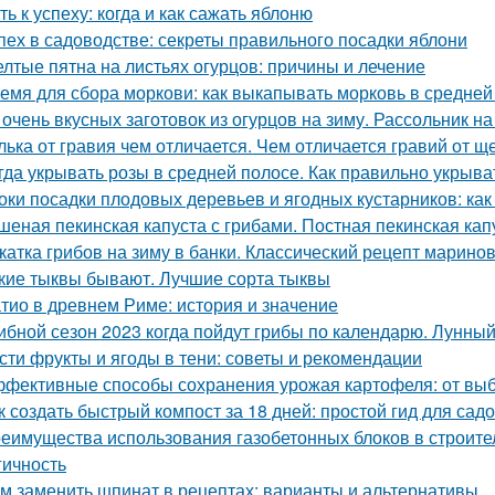
ть к успеху: когда и как сажать яблоню
пех в садоводстве: секреты правильного посадки яблони
лтые пятна на листьях огурцов: причины и лечение
емя для сбора моркови: как выкапывать морковь в средней
 очень вкусных заготовок из огурцов на зиму. Рассольник на
лька от гравия чем отличается. Чем отличается гравий от щ
гда укрывать розы в средней полосе. Как правильно укрыва
оки посадки плодовых деревьев и ягодных кустарников: как
шеная пекинская капуста с грибами. Постная пекинская кап
катка грибов на зиму в банки. Классический рецепт марино
кие тыквы бывают. Лучшие сорта тыквы
тио в древнем Риме: история и значение
ибной сезон 2023 когда пойдут грибы по календарю. Лунный
сти фрукты и ягоды в тени: советы и рекомендации
фективные способы сохранения урожая картофеля: от выб
к создать быстрый компост за 18 дней: простой гид для сад
еимущества использования газобетонных блоков в строите
гичность
м заменить шпинат в рецептах: варианты и альтернативы