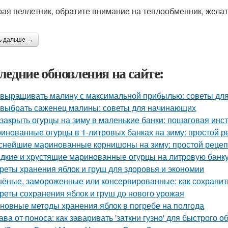
ая пеллетник, обратите внимание на теплообменник, желате
ь дальше →
ледние обновления на сайте:
 выращивать малину с максимальной прибылью: советы дл
 выбрать саженец малины: советы для начинающих
 закрыть огурцы на зиму в маленькие банки: пошаговая инс
инованные огурцы в 1-литровых банках на зиму: простой р
снейшие маринованные корнишоны на зиму: простой рецеп
дкие и хрустящие маринованные огурцы на литровую банку
реты хранения яблок и груш для здоровья и экономии
ёные, замороженные или консервированные: как сохранить
реты сохранения яблок и груш до нового урожая
новные методы хранения яблок в погребе на полгода
ава от поноса: как заваривать 'заткни гузно' для быстрого о