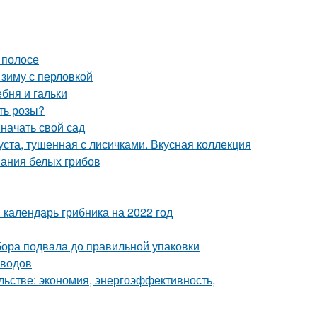
 полосе
 зиму с перловкой
ебня и гальки
ть розы?
 начать свой сад
уста, тушенная с лисичками. Вкусная коллекция
вания белых грибов
 календарь грибника на 2022 год
ора подвала до правильной упаковки
оводов
льстве: экономия, энергоэффективность,