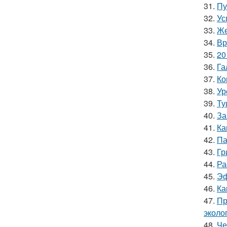
31.
Пу
32.
Ус
33.
Же
34.
Вр
35.
20
36.
Га
37.
Ко
38.
Ур
39.
Ту
40.
За
41.
Ка
42.
Па
43.
Гр
44.
Ра
45.
Эф
46.
Ка
47.
Пр
эколо
48.
Че