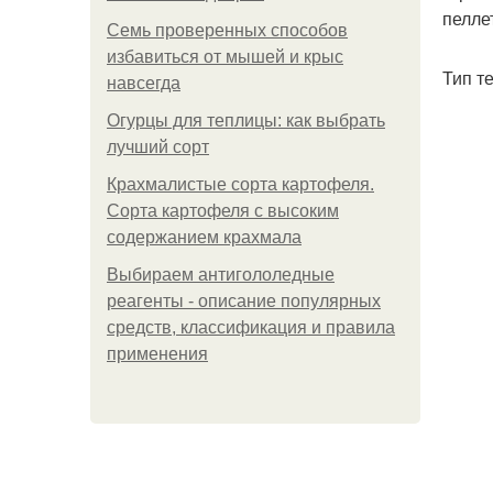
пелле
Семь проверенных способов
избавиться от мышей и крыс
Тип т
навсегда
Огурцы для теплицы: как выбрать
лучший сорт
Крахмалистые сорта картофеля.
Сорта картофеля с высоким
содержанием крахмала
Выбираем антигололедные
реагенты - описание популярных
средств, классификация и правила
применения