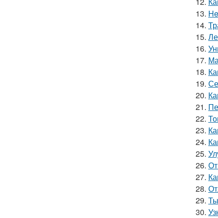
12.
Ка
13.
He
14.
Тр
15.
Ле
16.
Ун
17.
Ма
18.
Ка
19.
Се
20.
Ка
21.
Пе
22.
То
23.
Ка
24.
Ка
25.
Ул
26.
От
27.
Ка
28.
От
29.
Ты
30.
Уз