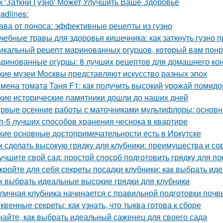
к 'Заткни Гузно' Может Улучшить Ваше Здоровье
adlines:
ава от поноса: эффективные рецепты из гузно
чебные травы для здоровья кишечника: как заткнуть гузно
икальный рецепт маринованных огурцов, который вам пон
ринованные огурцы: 8 лучших рецептов для домашнего ко
кие музеи Москвы представляют искусство разных эпох
мена томата Таня F1: как получить высокий урожай помид
кие исторические памятники дошли до наших дней
рвые осенние работы с маточниками мультифлоры: основн
п-5 лучших способов хранения чеснока в квартире
кие основные достопримечательности есть в Иркутске
к сделать высокую грядку для клубники: преимущества и со
учшите свой сад: простой способ подготовить грядку для по
кройте для себя секреты посадки клубники: как выбрать ид
к выбрать идеальные высокие грядки для клубники
личная клубника начинается с правильной подготовки почв
квенные секреты: как узнать, что тыква готова к сборе
найте, как выбрать идеальный саженец для своего сада