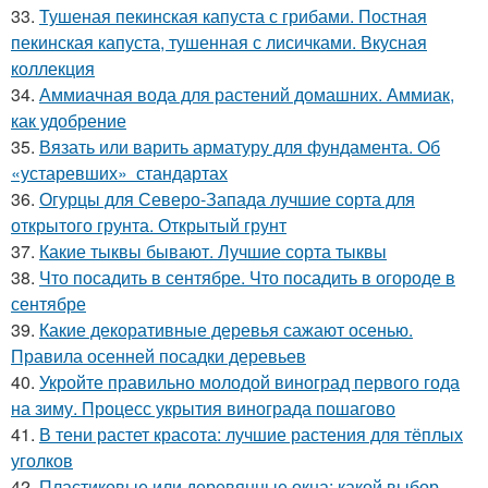
33.
Тушеная пекинская капуста с грибами. Постная
пекинская капуста, тушенная с лисичками. Вкусная
коллекция
34.
Аммиачная вода для растений домашних. Аммиак,
как удобрение
35.
Вязать или варить арматуру для фундамента. Об
«устаревших» стандартах
36.
Огурцы для Северо-Запада лучшие сорта для
открытого грунта. Открытый грунт
37.
Какие тыквы бывают. Лучшие сорта тыквы
38.
Что посадить в сентябре. Что посадить в огороде в
сентябре
39.
Какие декоративные деревья сажают осенью.
Правила осенней посадки деревьев
40.
Укройте правильно молодой виноград первого года
на зиму. Процесс укрытия винограда пошагово
41.
В тени растет красота: лучшие растения для тёплых
уголков
42.
Пластиковые или деревянные окна: какой выбор