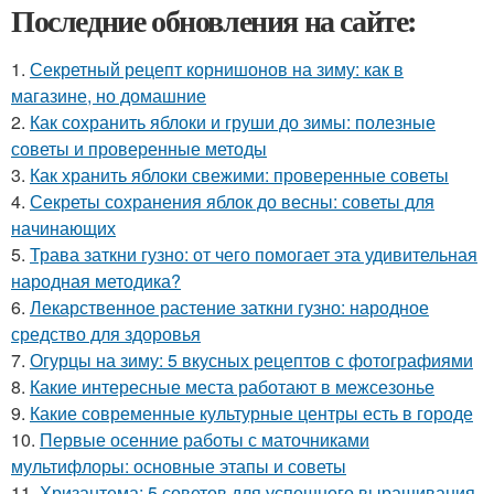
Последние обновления на сайте:
1.
Секретный рецепт корнишонов на зиму: как в
магазине, но домашние
2.
Как сохранить яблоки и груши до зимы: полезные
советы и проверенные методы
3.
Как хранить яблоки свежими: проверенные советы
4.
Секреты сохранения яблок до весны: советы для
начинающих
5.
Трава заткни гузно: от чего помогает эта удивительная
народная методика?
6.
Лекарственное растение заткни гузно: народное
средство для здоровья
7.
Огурцы на зиму: 5 вкусных рецептов с фотографиями
8.
Какие интересные места работают в межсезонье
9.
Какие современные культурные центры есть в городе
10.
Первые осенние работы с маточниками
мультифлоры: основные этапы и советы
11.
Хризантема: 5 советов для успешного выращивания