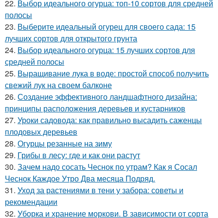
22.
Выбор идеального огурца: топ-10 сортов для средней
полосы
23.
Выберите идеальный огурец для своего сада: 15
лучших сортов для открытого грунта
24.
Выбор идеального огурца: 15 лучших сортов для
средней полосы
25.
Выращивание лука в воде: простой способ получить
свежий лук на своем балконе
26.
Создание эффективного ландшафтного дизайна:
принципы расположения деревьев и кустарников
27.
Уроки садовода: как правильно высадить саженцы
плодовых деревьев
28.
Огурцы резанные на зиму
29.
Грибы в лесу: где и как они растут
30.
Зачем надо сосать Чеснок по утрам? Как я Сосал
Чеснок Каждое Утро Два месяца Подряд.
31.
Уход за растениями в тени у забора: советы и
рекомендации
32.
Уборка и хранение моркови. В зависимости от сорта