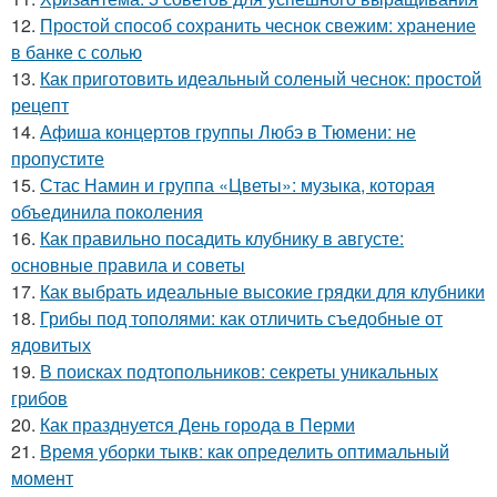
12.
Простой способ сохранить чеснок свежим: хранение
в банке с солью
13.
Как приготовить идеальный соленый чеснок: простой
рецепт
14.
Афиша концертов группы Любэ в Тюмени: не
пропустите
15.
Стас Намин и группа «Цветы»: музыка, которая
объединила поколения
16.
Как правильно посадить клубнику в августе:
основные правила и советы
17.
Как выбрать идеальные высокие грядки для клубники
18.
Грибы под тополями: как отличить съедобные от
ядовитых
19.
В поисках подтопольников: секреты уникальных
грибов
20.
Как празднуется День города в Перми
21.
Время уборки тыкв: как определить оптимальный
момент