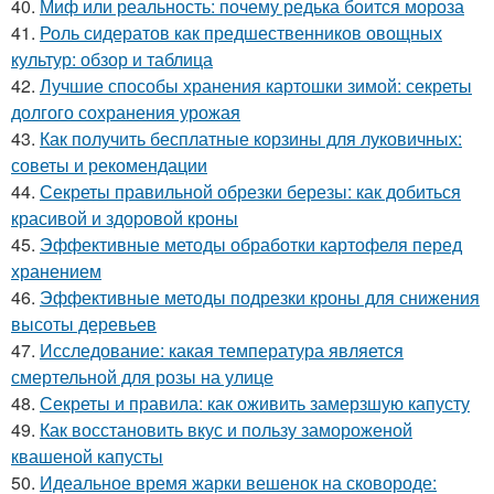
40.
Миф или реальность: почему редька боится мороза
41.
Роль сидератов как предшественников овощных
культур: обзор и таблица
42.
Лучшие способы хранения картошки зимой: секреты
долгого сохранения урожая
43.
Как получить бесплатные корзины для луковичных:
советы и рекомендации
44.
Секреты правильной обрезки березы: как добиться
красивой и здоровой кроны
45.
Эффективные методы обработки картофеля перед
хранением
46.
Эффективные методы подрезки кроны для снижения
высоты деревьев
47.
Исследование: какая температура является
смертельной для розы на улице
48.
Секреты и правила: как оживить замерзшую капусту
49.
Как восстановить вкус и пользу замороженой
квашеной капусты
50.
Идеальное время жарки вешенок на сковороде: