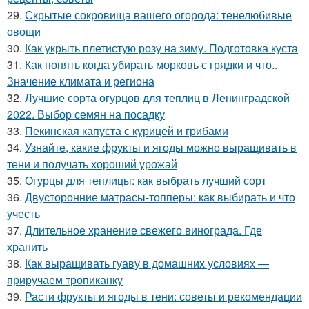
29.
Скрытые сокровища вашего огорода: тенелюбивые
овощи
30.
Как укрыть плетистую розу на зиму. Подготовка куста
31.
Как понять когда убирать морковь с грядки и что..
Значение климата и региона
32.
Лучшие сорта огурцов для теплиц в Ленинградской
2022. Выбор семян на посадку
33.
Пекинская капуста с курицей и грибами
34.
Узнайте, какие фрукты и ягоды можно выращивать в
тени и получать хороший урожай
35.
Огурцы для теплицы: как выбрать лучший сорт
36.
Двусторонние матрасы-топперы: как выбирать и что
учесть
37.
Длительное хранение свежего винограда. Где
хранить
38.
Как выращивать гуаву в домашних условиях —
приручаем тропиканку
39.
Расти фрукты и ягоды в тени: советы и рекомендации