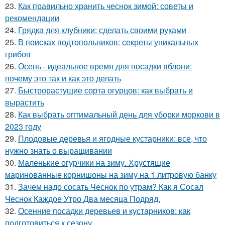
23.
Как правильно хранить чеснок зимой: советы и
рекомендации
24.
Грядка для клубники: сделать своими руками
25.
В поисках подтопольников: секреты уникальных
грибов
26.
Осень - идеальное время для посадки яблони:
почему это так и как это делать
27.
Быстрорастущие сорта огурцов: как выбрать и
вырастить
28.
Как выбрать оптимальный день для уборки моркови в
2023 году
29.
Плодовые деревья и ягодные кустарники: все, что
нужно знать о выращивании
30.
Маленькие огурчики на зиму. Хрустящие
маринованные корнишоны на зиму на 1 литровую банку
31.
Зачем надо сосать Чеснок по утрам? Как я Сосал
Чеснок Каждое Утро Два месяца Подряд.
32.
Осенние посадки деревьев и кустарников: как
подготовиться к сезону