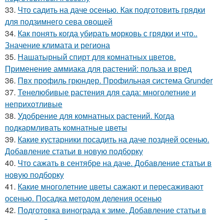
33.
Что садить на даче осенью. Как подготовить грядки
для подзимнего сева овощей
34.
Как понять когда убирать морковь с грядки и что..
Значение климата и региона
35.
Нашатырный спирт для комнатных цветов.
Применение аммиака для растений: польза и вред
36.
Пвх профиль грюндер. Профильная система Grunder
37.
Тенелюбивые растения для сада: многолетние и
неприхотливые
38.
Удобрение для комнатных растений. Когда
подкармливать комнатные цветы
39.
Какие кустарники посадить на даче поздней осенью.
Добавление статьи в новую подборку
40.
Что сажать в сентябре на даче. Добавление статьи в
новую подборку
41.
Какие многолетние цветы сажают и пересаживают
осенью. Посадка методом деления осенью
42.
Подготовка винограда к зиме. Добавление статьи в