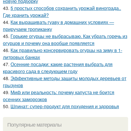
новую подборку
43.
5 простых способов сохранить урожай винограда..
Где хранить урожай?
44.
Как выращивать гуаву в домашних условиях —
приручаем тропиканку
45.
Горькие огурцы не выбрасываю. Как убрать горечь из
огурцов и почему она вообще появляется
46.
Как правильно консервировать огурцы на зиму в 1-
литровых банках
47.
Осенние посадки: какие растения выбрать для
красивого сада в следующем году
48.
Эффективные методы защиты молодых деревьев от
грызунов
49.
Миф или реальность: почему капуста не боится
осенних заморозков
50.
Шпинат: супер-продукт для похудения и здоровья
Популярные материалы