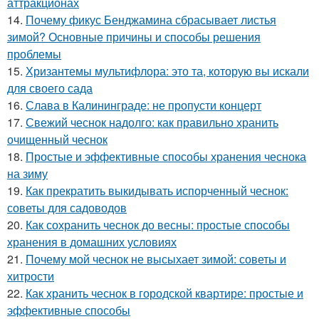
аттракционах
14.
Почему фикус Бенджамина сбрасывает листья
зимой? Основные причины и способы решения
проблемы
15.
Хризантемы мультифлора: это та, которую вы искали
для своего сада
16.
Слава в Калининграде: не пропусти концерт
17.
Свежий чеснок надолго: как правильно хранить
очищенный чеснок
18.
Простые и эффективные способы хранения чеснока
на зиму
19.
Как прекратить выкидывать испорченный чеснок:
советы для садоводов
20.
Как сохранить чеснок до весны: простые способы
хранения в домашних условиях
21.
Почему мой чеснок не высыхает зимой: советы и
хитрости
22.
Как хранить чеснок в городской квартире: простые и
эффективные способы