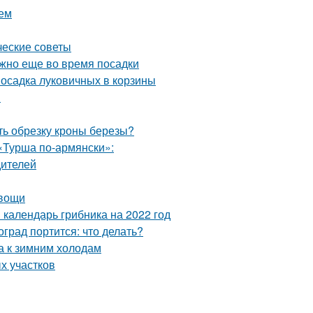
ием
ческие советы
ужно еще во время посадки
Посадка луковичных в корзины
и
ть обрезку кроны березы?
«Турша по-армянски»:
дителей
овощи
 календарь грибника на 2022 год
град портится: что делать?
а к зимним холодам
х участков