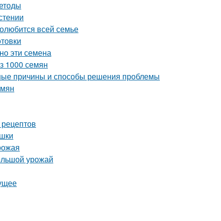
методы
астении
полюбится всей семье
отовки
но эти семена
из 1000 семян
ные причины и способы решения проблемы
емян
 рецептов
ушки
урожая
большой урожай
дущее