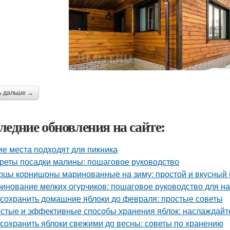
ь дальше →
ледние обновления на сайте:
ие места подходят для пикника
реты посадки малины: пошаговое руководство
рцы корнишоны маринованные на зиму: простой и вкусный 
инование мелких огурчиков: пошаговое руководство для 
 сохранить домашние яблоки до февраля: простые советы
стые и эффективные способы хранения яблок: наслаждайте
 сохранить яблоки свежими до весны: советы по хранению