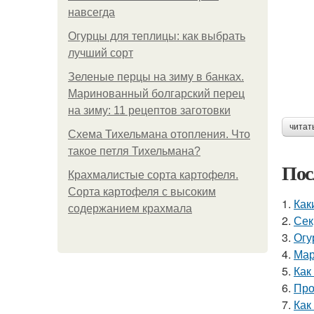
навсегда
Огурцы для теплицы: как выбрать
лучший сорт
Зеленые перцы на зиму в банках.
Маринованный болгарский перец
на зиму: 11 рецептов заготовки
читат
Схема Тихельмана отопления. Что
такое петля Тихельмана?
Пос
Крахмалистые сорта картофеля.
Сорта картофеля с высоким
1.
Как
содержанием крахмала
2.
Сек
3.
Огу
4.
Мар
5.
Как
6.
Про
7.
Как