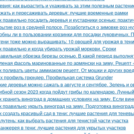
евия: как вырастить и ухаживать за этим полезным растен
жать и пересаживать деревья: лучшие временные рамки
к правильно посадить деревья и кустарники осенью: практи
рытие роз в средней полосе. Позаботиться о зимовке роз н
обны ли в пользовании корзинки для посадки луковичных. 
тени тоже можно выращивать: 10 овощей для урожая в тен
к правильно и когда убирать урожай моркови. Сроки
авильная обрезка березы осенью. В какой период выполня
леная фасоль маринованные по армянски на зиму. Рецепт 
к поливать цветы аммиаком рецепт. От мошки и других вре
х профиль грюндер. Профильная система Grunder
кие деревья можно сажать в августе и сентябре. Зелень и 
ибной сезон 2023 когда пойдут грибы по календарю. Лунный
к хранить виноград в домашних условиях на зиму. Если вино
к правильно укрыть виноград на зиму. Подготовка виноград
к создать красивый сад в тени: лучшие растения для теневы
лутень: как выбрать растения для тенистой части участка
анжерея в тени: лучшие растения для укрытых участков