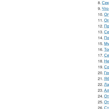
8.
Сек
9.
Что
10.
Ог
11.
Ог
12.
Пр
13.
Се
14.
По
15.
Му
16.
То
17.
Се
18.
Не
19.
Со
20.
Гр
21.
Яб
22.
Ла
23.
Ал
24.
От
25.
От
26.
Ст