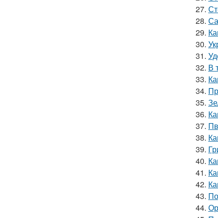
27.
Ст
28.
Са
29.
Ка
30.
Ук
31.
Уд
32.
В 
33.
Ка
34.
Пр
35.
Зе
36.
Ка
37.
Пв
38.
Ка
39.
Гр
40.
Ка
41.
Ка
42.
Ка
43.
По
44.
Ор