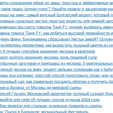
реты сохранения яблок до зимы: простые и эффективные 
 такое трава 'заткни гузно'? Узнайте правду о загадочном р
урцы на зиму: самый вкусный болгарский рецепт, который 
ромные салатные листья: простые рецепты для зимней заг
еимущества сорта томатов Таня F1: почему выбирать имен
мена томата 'Таня F1': как добиться высокой урожайности 
чему фикус Бенджамина сбрасывает листья зимой? Основ
льтифлора хризантема: как вырастить пышный цветок из с
п-5 лучших способов хранения чеснока в квартире
крет долгого хранения чеснока: роль пищевой соли
обычные заготовки и приправы из чеснока: 5 оригинальных
леный чеснок на зиму: рецепт целыми головками как у баб
ядка под клубнику: простой способ подготовить почву для 
лоневый сад: как правильно посадить яблоню и получить 
риса Долина: от Москвы до мировой сцены
ексей Глызин: Московский архитектор, который создает бу
кройте для себя 25 лучших сортов огурцов 2024 года
бор кровати для спальни: основные правила и советы
ас Пьеха в Барнауле: музыкальный фестиваль