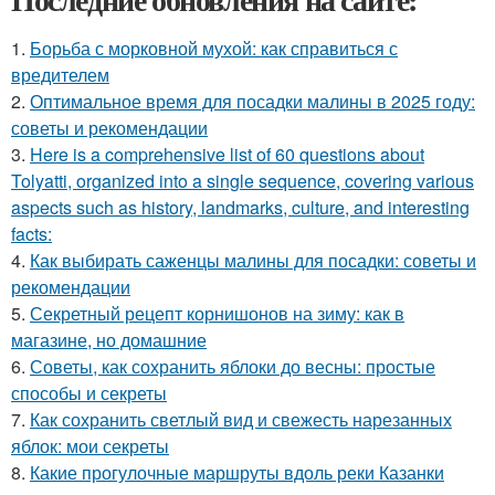
1.
Борьба с морковной мухой: как справиться с
вредителем
2.
Оптимальное время для посадки малины в 2025 году:
советы и рекомендации
3.
Here is a comprehensive list of 60 questions about
Tolyatti, organized into a single sequence, covering various
aspects such as history, landmarks, culture, and interesting
facts:
4.
Как выбирать саженцы малины для посадки: советы и
рекомендации
5.
Секретный рецепт корнишонов на зиму: как в
магазине, но домашние
6.
Советы, как сохранить яблоки до весны: простые
способы и секреты
7.
Как сохранить светлый вид и свежесть нарезанных
яблок: мои секреты
8.
Какие прогулочные маршруты вдоль реки Казанки