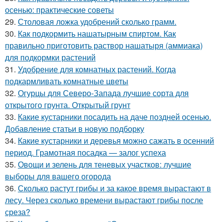
осенью: практические советы
29.
Столовая ложка удобрений сколько грамм.
30.
Как подкормить нашатырным спиртом. Как
правильно приготовить раствор нашатыря (аммиака)
для подкормки растений
31.
Удобрение для комнатных растений. Когда
подкармливать комнатные цветы
32.
Огурцы для Северо-Запада лучшие сорта для
открытого грунта. Открытый грунт
33.
Какие кустарники посадить на даче поздней осенью.
Добавление статьи в новую подборку
34.
Какие кустарники и деревья можно сажать в осенний
период. Грамотная посадка — залог успеха
35.
Овощи и зелень для теневых участков: лучшие
выборы для вашего огорода
36.
Сколько растут грибы и за какое время вырастают в
лесу. Через сколько времени вырастают грибы после
среза?