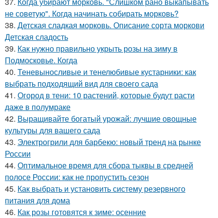
37.
Когда убирают морковь. "Слишком рано выкапывать
не советую". Когда начинать собирать морковь?
38.
Детская сладкая морковь. Описание сорта моркови
Детская сладость
39.
Как нужно правильно укрыть розы на зиму в
Подмосковье. Когда
40.
Теневыносливые и тенелюбивые кустарники: как
выбрать подходящий вид для своего сада
41.
Огород в тени: 10 растений, которые будут расти
даже в полумраке
42.
Выращивайте богатый урожай: лучшие овощные
культуры для вашего сада
43.
Электрогрили для барбекю: новый тренд на рынке
России
44.
Оптимальное время для сбора тыквы в средней
полосе России: как не пропустить сезон
45.
Как выбрать и установить систему резервного
питания для дома
46.
Как розы готовятся к зиме: осенние