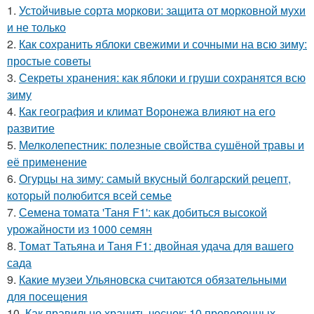
1.
Устойчивые сорта моркови: защита от морковной мухи
и не только
2.
Как сохранить яблоки свежими и сочными на всю зиму:
простые советы
3.
Секреты хранения: как яблоки и груши сохранятся всю
зиму
4.
Как география и климат Воронежа влияют на его
развитие
5.
Мелколепестник: полезные свойства сушёной травы и
её применение
6.
Огурцы на зиму: самый вкусный болгарский рецепт,
который полюбится всей семье
7.
Семена томата 'Таня F1': как добиться высокой
урожайности из 1000 семян
8.
Томат Татьяна и Таня F1: двойная удача для вашего
сада
9.
Какие музеи Ульяновска считаются обязательными
для посещения
10.
Как правильно хранить чеснок: 10 проверенных