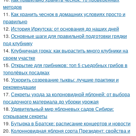
методов
11.
Как хранить чеснок в домашних условиях просто и
правильно
12.
История Иркутска: от основания до наших дней
13.
Основные шаги для правильной подготовки грядки
под клубнику
14.
Клубничная горка: как вырастить много клубники на
своем участке
15.
Открытие для грибников: топ 5 съедобных грибов в
тополёвых посадках
16.
Ускорить созревание тыквы: лучшие практики и
рекомендации
17.
Секреты ухода за колоновидной яблоней: от выбора
посадочного материала до уборки урожая
18.
Удивительный мир яблоневых садов Сибири:
открываем секреты
19.
Бутырка в Братске: расписание концертов и новости
20.
Колонновидная яблоня сорта Президент: свойства и