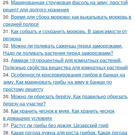
29.
Маринованная стручковая фасоль на зиму: простой
рецепт для долгого хранения
30.
Время для сбора моркови: как выкапывать морковь в
средней полосе
31.
Как собрать и сохранить морковь. В зависимости от
региона
32.
Можно ли поливать саженцы перед заморозками.
Надо ли поливать растения перед заморозками?
33.
Аммиак 10 процентный для комнатных растений.
Полезные свойства вещества для комнатных растений
34.
Особенности консервирования грибов в банках на
зиму. Как мариновать грибы на зиму в банках по
простому рецепту
35.
Можно ли обрезать берёзу. Как правильно обрезать
березу на участке?
36.
Как хранить чеснок в муке. Как хранить чеснок
в домашних условиях
37.
Растут ли грибы без дождя. Цезарский гриб
38.
Какая погода нужна для роста грибов. Какая погода