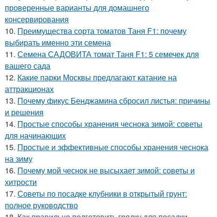
проверенные варианты для домашнего
консервирования
10.
Преимущества сорта томатов Таня F1: почему
выбирать именно эти семена
11.
Семена САДОВИТА томат Таня F1: 5 семечек для
вашего сада
12.
Какие парки Москвы предлагают катание на
аттракционах
13.
Почему фикус Бенджамина сбросил листья: причины
и решения
14.
Простые способы хранения чеснока зимой: советы
для начинающих
15.
Простые и эффективные способы хранения чеснока
на зиму
16.
Почему мой чеснок не высыхает зимой: советы и
хитрости
17.
Советы по посадке клубники в открытый грунт:
полное руководство
18.
Как правильно подготовить грядку для посадки