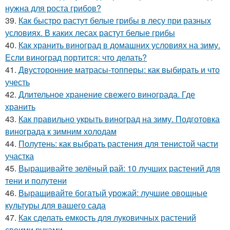
нужна для роста грибов?
39.
Как быстро растут белые грибы в лесу при разных
условиях. В каких лесах растут белые грибы
40.
Как хранить виноград в домашних условиях на зиму.
Если виноград портится: что делать?
41.
Двусторонние матрасы-топперы: как выбирать и что
учесть
42.
Длительное хранение свежего винограда. Где
хранить
43.
Как правильно укрыть виноград на зиму. Подготовка
винограда к зимним холодам
44.
Полутень: как выбрать растения для тенистой части
участка
45.
Выращивайте зелёный рай: 10 лучших растений для
тени и полутени
46.
Выращивайте богатый урожай: лучшие овощные
культуры для вашего сада
47.
Как сделать емкость для луковичных растений
своими руками