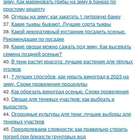
зиму. Как мариновать грибы на зиму в банках по
простому рецепту
36.
Огурцы на зиму: как закатать 1 литровую банку
37.
Какие тыквы бывают. Лучшие сорта тыквы
38.
Какой декоративный кустарник посадить осенью.
Рекомендации по посадке
39.
Какие овощи можно сажать под зиму. Как высевать
семена поздней осенью?
40.
В тени растет красота: лучшие растения для тёплых
уголков
41.
7 лучших способов, как укрыть виноград в 2023 на
зиму. Сроки проведения процедуры
42.
Как обрезать виноград осенью. Сроки проведения
43.
Овощи для теневых участков: как выбрать и
вырастить
44.
Огородные культуры для тени: лучшие выборы для
теневых участков
45.
Преодолеваем сложности: как правильно строить
погреб при близости грунтовых вод