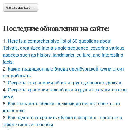
читать дальше →
Последние обновления на сайте:
1.
Here is a comprehensive list of 60 questions about
Tolyatti, organized into a single sequence, covering various
aspects such as history, landmarks, culture, and interesting
facts:
2.
Какие традиционные блюда оренбургской кухни стоит
попробовать
3.
Секреты сохранения яблок и груш до нового урожая
4.
Секреты хранения: как яблоки и груши сохранятся всю
зиму
5.
Как сохранить яблоки свежими до весны: советы по
хранению
6.
Как надолго сохранить яблоки в квартире: простые и
эффективные способы