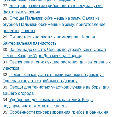
27.
Быстрое развитие грибов опята в лесу за сутки:
факторы и условия
28.
Огурцы Пальчики оближешь на зиму. Салат из
огурцов Пальчики оближешь на зиму: приготовление,
рецепты, советы
29.
Пятнистость на листьях помидоров. Черная
бактериальная пятнистость
30.
Зачем надо сосать Чеснок по утрам? Как я Сосал
Чеснок Каждое Утро Два месяца Подряд.
31.
Озеленение тени: лучшие растения для затененных
участков
32.
Пекинская капуста с шампиньонами по Дюкану..
Тушеная капуста с грибами по Дюкану
33.
Овощи для тенистых участков: лучшие выборы для
вашего огорода
34.
Удобрение для комнатных растений. Когда
подкармливать комнатные цветы
35.
Особенности консервирования грибов в банках на