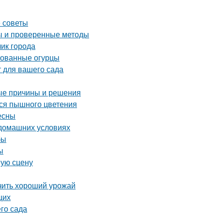
е советы
ты и проверенные методы
ик города
нованные огурцы
 для вашего сада
ые причины и решения
ься пышного цветения
есны
 домашних условиях
бы
ы
шую сцену
учить хороший урожай
щих
го сада