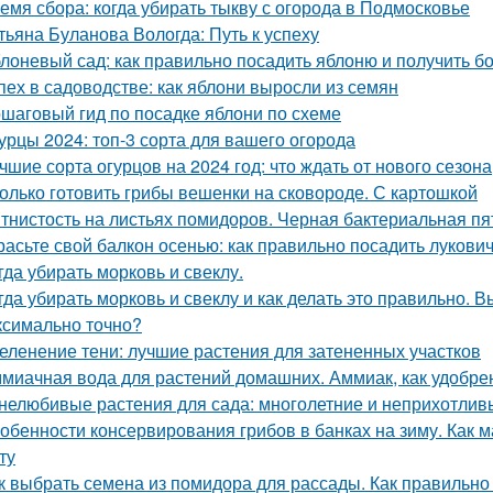
емя сбора: когда убирать тыкву с огорода в Подмосковье
тьяна Буланова Вологда: Путь к успеху
лоневый сад: как правильно посадить яблоню и получить 
пех в садоводстве: как яблони выросли из семян
шаговый гид по посадке яблони по схеме
урцы 2024: топ-3 сорта для вашего огорода
чшие сорта огурцов на 2024 год: что ждать от нового сезона
олько готовить грибы вешенки на сковороде. С картошкой
тнистость на листьях помидоров. Черная бактериальная пя
расьте свой балкон осенью: как правильно посадить лукови
гда убирать морковь и свеклу.
гда убирать морковь и свеклу и как делать это правильно. 
ксимально точно?
еленение тени: лучшие растения для затененных участков
миачная вода для растений домашних. Аммиак, как удобре
нелюбивые растения для сада: многолетние и неприхотлив
обенности консервирования грибов в банках на зиму. Как м
ту
к выбрать семена из помидора для рассады. Как правильно