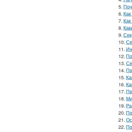
5.
Поч
6.
Как
7.
Как
8.
Как
9.
Сек
10.
Се
11.
Ин
12.
По
13.
Се
14.
Пр
15.
Ка
16.
Ка
17.
Пр
18.
Ми
19.
Ра
20.
По
21.
Ос
22.
По