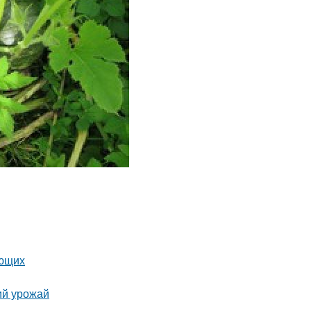
ающих
ий урожай