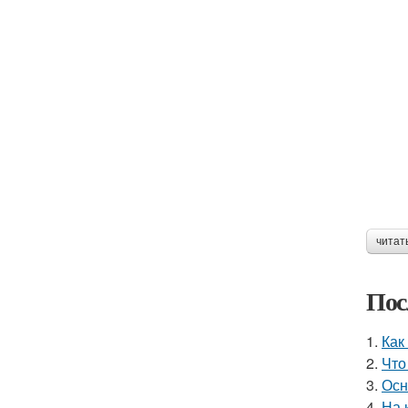
читат
Пос
1.
Как
2.
Что
3.
Осн
4.
На 