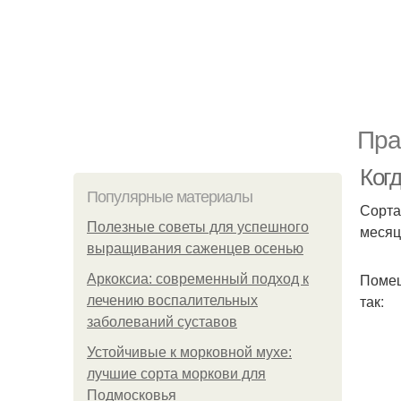
Пра
Когд
Популярные материалы
Сорта
Полезные советы для успешного
месяц
выращивания саженцев осенью
Помещ
Аркоксиа: современный подход к
так:
лечению воспалительных
заболеваний суставов
Устойчивые к морковной мухе:
лучшие сорта моркови для
Подмосковья