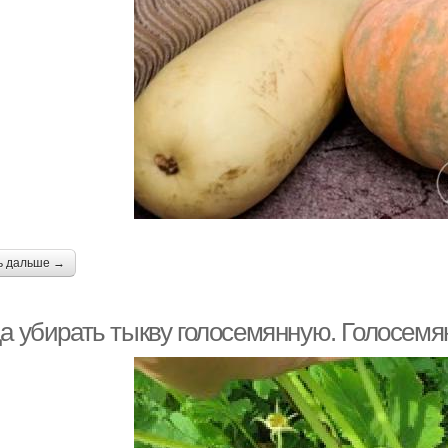
ь дальше →
да убирать тыкву голосемянную. Голосемя