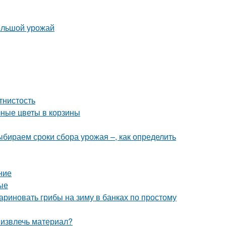
большой урожай
тнистость
чные цветы в корзины
Выбираем сроки сбора урожая –, как определить
ние
ые
ариновать грибы на зиму в банках по простому
 извлечь материал?