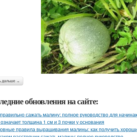
ь дальше →
ледние обновления на сайте:
 правильно сажать малину: полное руководство для начин
 означает толщина 1 см и 3 почки у основания
овные правила выращивания малины: как получить хорош
каком расстоянии сажать малину: полное руководство