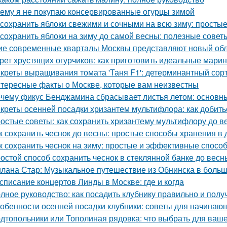
ему я не покупаю консервированные огурцы зимой
 сохранить яблоки свежими и сочными на всю зиму: просты
 сохранить яблоки на зиму до самой весны: полезные сове
ие современные кварталы Москвы представляют новый обл
рет хрустящих огурчиков: как приготовить идеальные мари
креты выращивания томата 'Таня F1': детерминантный сорт
тересные факты о Москве, которые вам неизвестны
чему фикус Бенджамина сбрасывает листья летом: основн
креты осенней посадки хризантем мультифлора: как добит
остые советы: как сохранить хризантему мультифлору до в
к сохранить чеснок до весны: простые способы хранения в
к сохранить чеснок на зиму: простые и эффективные спосо
остой способ сохранить чеснок в стеклянной банке до весн
лана Стар: Музыкальное путешествие из Обнинска в боль
списание концертов Линды в Москве: где и когда
лное руководство: как посадить клубнику правильно и пол
обенности осенней посадки клубники: советы для начинаю
дтопольники или Тополиная рядовка: что выбрать для ваше