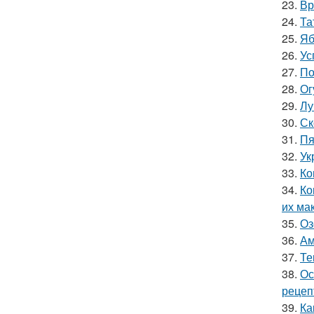
23.
Вр
24.
Та
25.
Яб
26.
Ус
27.
По
28.
Ог
29.
Лу
30.
Ск
31.
Пя
32.
Ук
33.
Ко
34.
Ко
их ма
35.
Оз
36.
Ам
37.
Те
38.
Ос
рецеп
39.
Ка