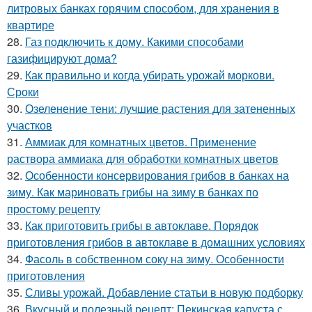
литровых банках горячим способом, для хранения в
квартире
28.
Газ подключить к дому. Какими способами
газифицируют дома?
29.
Как правильно и когда убирать урожай моркови.
Сроки
30.
Озеленение тени: лучшие растения для затененных
участков
31.
Аммиак для комнатных цветов. Применение
раствора аммиака для обработки комнатных цветов
32.
Особенности консервирования грибов в банках на
зиму. Как мариновать грибы на зиму в банках по
простому рецепту
33.
Как приготовить грибы в автоклаве. Порядок
приготовления грибов в автоклаве в домашних условиях
34.
Фасоль в собственном соку на зиму. Особенности
приготовления
35.
Сливы урожай. Добавление статьи в новую подборку
36.
Вкусный и полезный рецепт: Пекинская капуста с