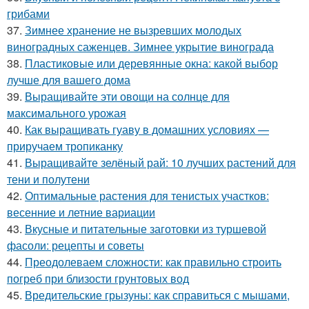
грибами
37.
Зимнее хранение не вызревших молодых
виноградных саженцев. Зимнее укрытие винограда
38.
Пластиковые или деревянные окна: какой выбор
лучше для вашего дома
39.
Выращивайте эти овощи на солнце для
максимального урожая
40.
Как выращивать гуаву в домашних условиях —
приручаем тропиканку
41.
Выращивайте зелёный рай: 10 лучших растений для
тени и полутени
42.
Оптимальные растения для тенистых участков:
весенние и летние вариации
43.
Вкусные и питательные заготовки из туршевой
фасоли: рецепты и советы
44.
Преодолеваем сложности: как правильно строить
погреб при близости грунтовых вод
45.
Вредительские грызуны: как справиться с мышами,