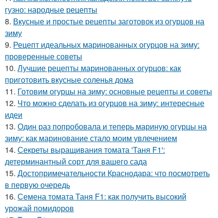
гузно: народные рецепты
8.
Вкусные и простые рецепты заготовок из огурцов на
зиму
9.
Рецепт идеальных маринованных огурцов на зиму:
проверенные советы
10.
Лучшие рецепты маринованных огурцов: как
приготовить вкусные соленья дома
11.
Готовим огурцы на зиму: основные рецепты и советы
12.
Что можно сделать из огурцов на зиму: интересные
идеи
13.
Один раз попробовала и теперь мариную огурцы на
зиму: как маринование стало моим увлечением
14.
Секреты выращивания томата 'Таня F1':
детерминантный сорт для вашего сада
15.
Достопримечательности Краснодара: что посмотреть
в первую очередь
16.
Семена томата Таня F1: как получить высокий
урожай помидоров