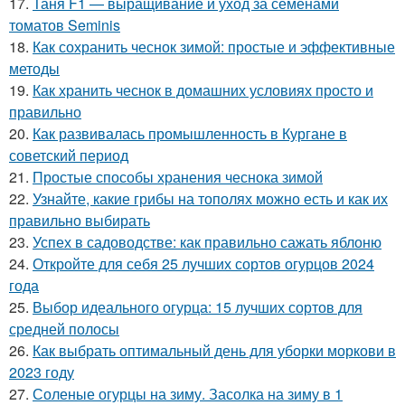
17.
Таня F1 — выращивание и уход за семенами
томатов Seminis
18.
Как сохранить чеснок зимой: простые и эффективные
методы
19.
Как хранить чеснок в домашних условиях просто и
правильно
20.
Как развивалась промышленность в Кургане в
советский период
21.
Простые способы хранения чеснока зимой
22.
Узнайте, какие грибы на тополях можно есть и как их
правильно выбирать
23.
Успех в садоводстве: как правильно сажать яблоню
24.
Откройте для себя 25 лучших сортов огурцов 2024
года
25.
Выбор идеального огурца: 15 лучших сортов для
средней полосы
26.
Как выбрать оптимальный день для уборки моркови в
2023 году
27.
Соленые огурцы на зиму. Засолка на зиму в 1