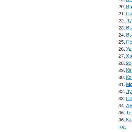
20.
Вр
21.
По
22.
Лу
23.
Вы
24.
Вы
25.
По
26.
Уд
27.
Хр
28.
20
29.
Ка
30.
Ко
31.
Мо
32.
Лу
33.
Пе
34.
Ам
35.
Те
36.
Ка
год