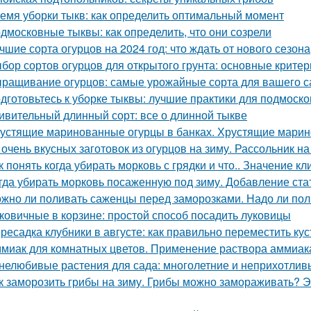
емя уборки тыкв: как определить оптимальный момент
дмосковные тыквы: как определить, что они созрели
чшие сорта огурцов на 2024 год: что ждать от нового сезона
бор сортов огурцов для открытого грунта: основные критер
ращивание огурцов: самые урожайные сорта для вашего с
дготовьтесь к уборке тыквы: лучшие практики для подмоско
ивительный длинный сорт: все о длинной тыкве
устящие маринованные огурцы в банках. Хрустящие марин
 очень вкусных заготовок из огурцов на зиму. Рассольник на
к понять когда убирать морковь с грядки и что.. Значение к
гда убирать морковь посаженную под зиму. Добавление ста
жно ли поливать саженцы перед заморозками. Надо ли пол
ковичные в корзине: простой способ посадить луковицы
ресадка клубники в августе: как правильно переместить ку
миак для комнатных цветов. Применение раствора аммиака
нелюбивые растения для сада: многолетние и неприхотлив
к заморозить грибы на зиму. Грибы можно замораживать? Э