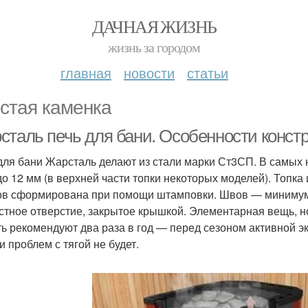
ДАЧНАЯ ЖИЗНЬ
жизнь за городом
главная
новости
статьи
стая каменка
сталь печь для бани. Особенности конст
для бани Жарсталь делают из стали марки Ст3СП. В самых
до 12 мм (в верхней части топки некоторых моделей). Топк
ов сформирована при помощи штамповки. Швов — минимум, 
стное отверстие, закрытое крышкой. Элементарная вещь, но
ть рекомендуют два раза в год — перед сезоном активной э
и проблем с тягой не будет.