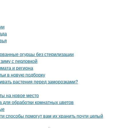
ии
ада
вья
ованные огурцы без стерилизации
 зиму с перловкой
лимата и региона
тьи в новую подборку
ивать растения перед заморозками?
сты на новое место
 для обработки комнатных цветов
ые
ти способы помогут вам их хранить почти целый