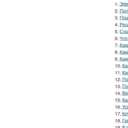
1.
Эфф
2.
Пол
3.
Пош
4.
Рец
5.
Суш
6.
Что
7.
Как
8.
Как
9.
Как
10.
Ка
11.
Ка
12.
По
13.
По
14.
Ве
15.
Ка
16.
Ус
17.
Кл
18.
Гр
19.
В 