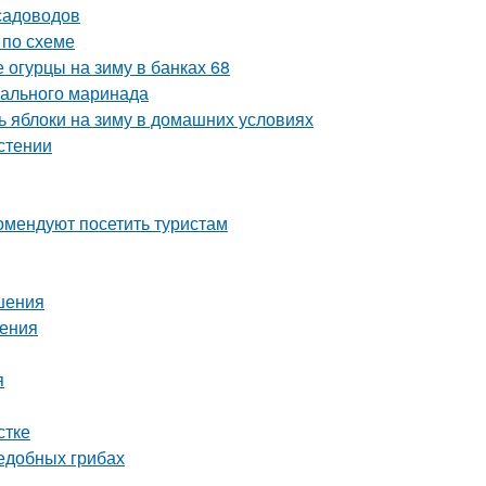
садоводов
 по схеме
 огурцы на зиму в банках 68
еального маринада
 яблоки на зиму в домашних условиях
астении
омендуют посетить туристам
шения
шения
я
стке
ъедобных грибах