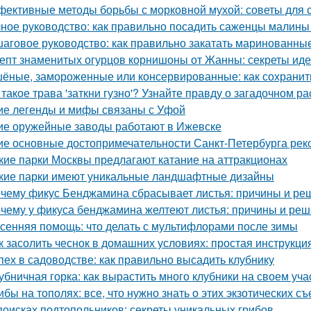
ективные методы борьбы с морковной мухой: советы для 
ное руководство: как правильно посадить саженцы малины
аговое руководство: как правильно закатать маринованные
епт знаменитых огурцов корнишоны от Жанны: секреты ид
ёные, замороженные или консервированные: как сохранить
 такое трава 'заткни гузно'? Узнайте правду о загадочном р
ие легенды и мифы связаны с Уфой
ие оружейные заводы работают в Ижевске
ие основные достопримечательности Санкт-Петербурга рек
кие парки Москвы предлагают катание на аттракционах
кие парки имеют уникальные ландшафтные дизайны
чему фикус Бенджамина сбрасывает листья: причины и ре
чему у фикуса бенджамина желтеют листья: причины и ре
сенняя помощь: что делать с мультифлорами после зимы
к засолить чеснок в домашних условиях: простая инструкци
пех в садоводстве: как правильно высадить клубнику
убничная горка: как вырастить много клубники на своем уча
ибы на тополях: все, что нужно знать о этих экзотических с
поисках подтопольников: секреты уникальных грибов